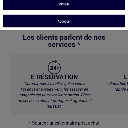
Refuser
Pantacourt fluide femme
Veste blanche bébé garçon
Accepter
Retour au contenu principal
Les clients parlent de nos
services *
E-RÉSERVATION
L
"Commander les tailles qu’on veut à
« Superbes b
l’avance et ensuite venir les essayer en
rapide e
magasin est une excellente option. C’est
un service vraiment pratique et agréable !"
16/11/24
* Source : questionnaire post-achat