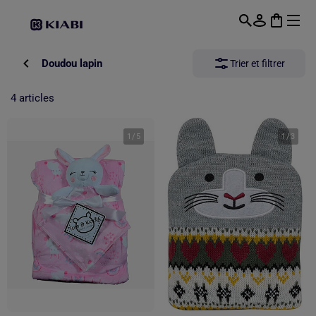
Passer au contenu principal
Doudou lapin
Trier et filtrer
4 articles
1
/
5
1
/
3