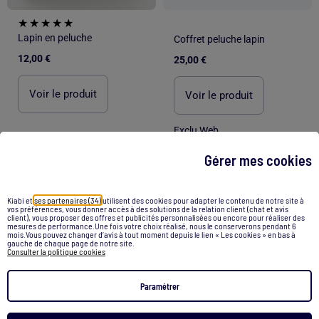
Lapin en peluche
Coffret peluche lapin
12,00 €
25,00 €
Voir le produit
Voir le produit
Exclu Web
Gérer mes cookies
/
Accueil
Doudou lapin
Kiabi et
ses partenaires (34)
utilisent des cookies pour adapter le contenu de notre site à
vos préférences, vous donner accès à des solutions de la relation client (chat et avis
Recommandations
client), vous proposer des offres et publicités personnalisées ou encore pour réaliser des
mesures de performance.Une fois votre choix réalisé, nous le conserverons pendant 6
mois.Vous pouvez changer d’avis à tout moment depuis le lien « Les cookies » en bas à
gauche de chaque page de notre site.
Doudoune sans manches
Pull laine femme
Consulter la politique cookies
Tapis en laine
Couverture en laine
Paramétrer
Veste laine femme
Tapis de jeu pliable
Short homme en jean
Sweat capuche noir champion