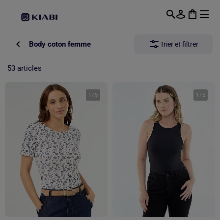
Passer au contenu principal
Body coton femme
Trier et filtrer
53 articles
1
/
5
1
/
5