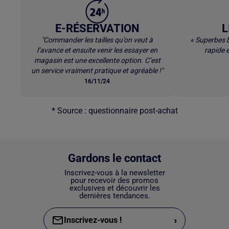
E-RÉSERVATION
L
"Commander les tailles qu’on veut à
« Superbes b
l’avance et ensuite venir les essayer en
rapide e
magasin est une excellente option. C’est
un service vraiment pratique et agréable !"
16/11/24
* Source : questionnaire post-achat
Gardons le contact
Inscrivez-vous à la newsletter
pour recevoir des promos
exclusives et découvrir les
dernières tendances.
›
Inscrivez-vous !