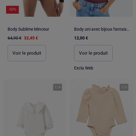
-50%
Body Sublime Minceur
Body uni avec bijoux fantaisies aux bretelles
64,90 €
32,45 €
12,00 €
Voir le produit
Voir le produit
Exclu Web
1
/
4
1
/
5