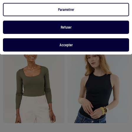
12,00 €
12,00 €
Paramétrer
Voir le produit
Voir le produit
Refuser
Exclu Web
Accepter
1
/
5
1
/
5