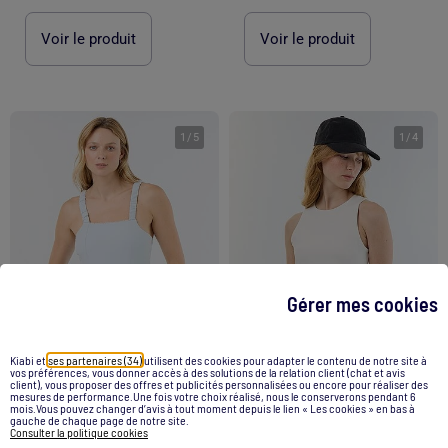
Voir le produit
Voir le produit
1
/
5
1
/
4
Gérer mes cookies
Kiabi et
ses partenaires (34)
utilisent des cookies pour adapter le contenu de notre site à
vos préférences, vous donner accès à des solutions de la relation client (chat et avis
client), vous proposer des offres et publicités personnalisées ou encore pour réaliser des
mesures de performance.Une fois votre choix réalisé, nous le conserverons pendant 6
mois.Vous pouvez changer d’avis à tout moment depuis le lien « Les cookies » en bas à
gauche de chaque page de notre site.
Body avec bretelles élastiquées
Body uni col rond
Consulter la politique cookies