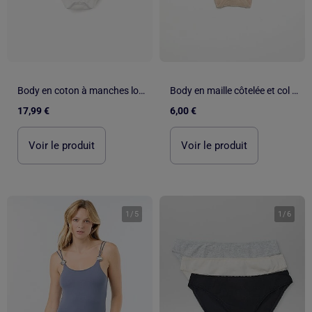
Body en coton à manches longues avec volants
Body en maille côtelée et col fantaisie
17,99 €
6,00 €
Voir le produit
Voir le produit
1
/
5
1
/
6