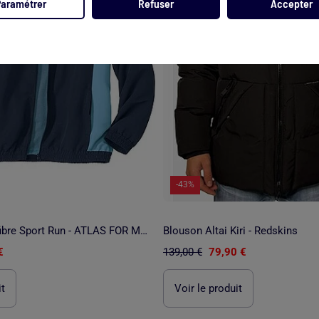
Paramétrer
Refuser
Accepter
-43%
Blouson Microfibre Sport Run - ATLAS FOR MEN
Blouson Altai Kiri - Redskins
€
139,00 €
79,90 €
it
Voir le produit