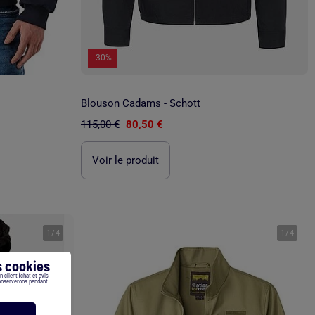
-30%
Blouson Cadams - Schott
115,00 €
80,50 €
Voir le produit
1
/
4
1
/
4
 cookies
 client (chat et avis
conserverons pendant