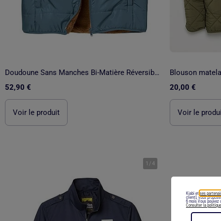
Doudoune Sans Manches Bi-Matière Réversible - ATLAS FOR MEN
Blouson matela
52,90 €
20,00 €
Voir le produit
Voir le produ
1
/
4
Kiabi et
ses partenai
client), vous propos
6 mois.Vous pouvez c
Consulter la politiqu