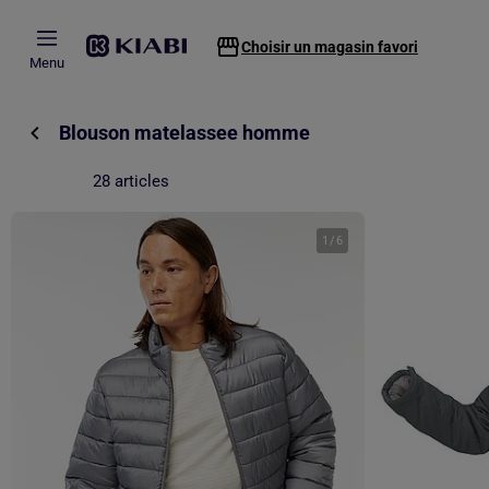
Passer au contenu principal
Choisir un magasin favori
Menu
Blouson matelassee homme
28 articles
1
/
6