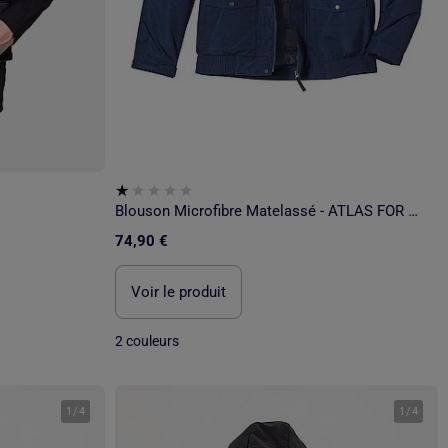
Blouson Microfibre Matelassé - ATLAS FOR MEN
74,90 €
Voir le produit
2 couleurs
1
/
4
1
/
4