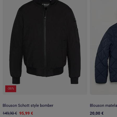
-36%
Blouson Schott style bomber
Blouson matela
149,90 €
95,99 €
20,00 €