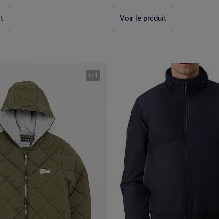
it
Voir le produit
1
/
4