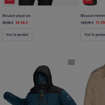
-20%
-58%
Blouson piqué uni
Blouson Homme
49,90 €
39,90 €
169,99 €
71,99
Voir le produit
Voir le produ
1
/
5