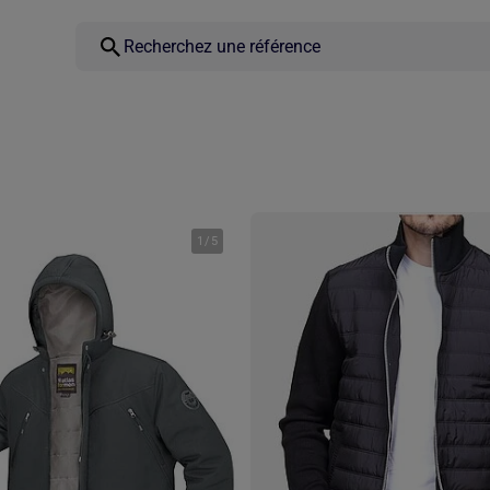
1
/
5