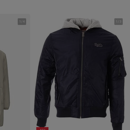
1
/
4
1
/
3