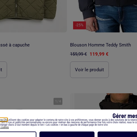
-25%
ssé à capuche
Blouson Homme Teddy Smith
159,99 €
119,99 €
it
Voir le produit
1
/
4
Gérer mes
res (34)
utilisent des cookies pour adapter le contenu de notre site à vos préférences, vous donner accès à des solutions de la relation
er des offres et publicités personnalisées ou encore pour réaliser des mesures de performance.Une fois votre choix réalisé, nous le 
hanger d’avis à tout moment depuis le lien « Les cookies » en bas à gauche de chaque page de notre site.
e cookies