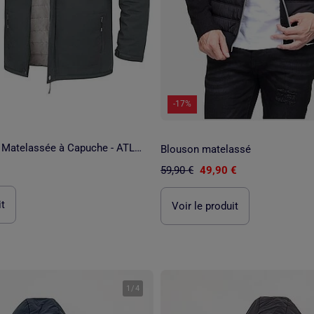
-17%
Parka Softshell Matelassée à Capuche - ATLAS FOR MEN
Blouson matelassé
59,90 €
49,90 €
it
Voir le produit
1
/
4