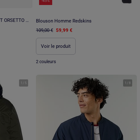
-45%
Blouson LE VRAI 4.0 EIFFEL EAST ORSETTO - K-Way
Blouson Homme Redskins
109,00 €
59,99 €
Voir le produit
2 couleurs
1
/
5
1
/
8