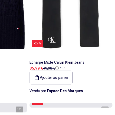
-27%
Echarpe Mixte Calvin Klein Jeans
Prix de vente
Prix de référence
35,99 €
49,90 €
PDR
Ajouter au panier
Vendu par
Espace Des Marques
-60%
1
/
1
1
/
2