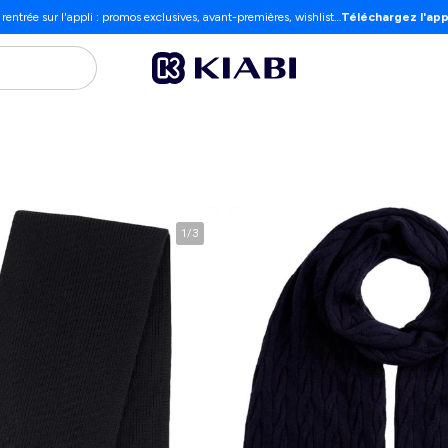
 rentrée sur l'appli : promos exclusives, avant-premières, wishlist…
Téléchargez l'app
1
/
3