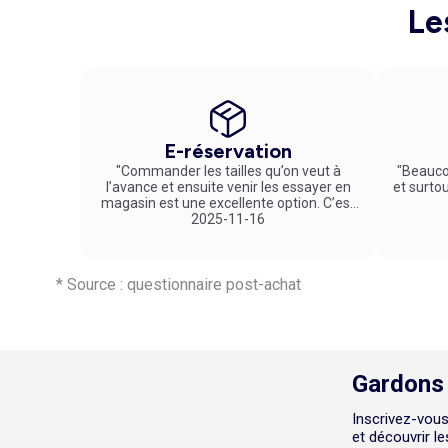
petits prix sur Kiabi.
Le
E-réservation
"Commander les tailles qu’on veut à
"Beauco
l’avance et ensuite venir les essayer en
et surto
magasin est une excellente option. C’est
un service vraiment pratique et agréable
2025-11-16
!"
* Source : questionnaire post-achat
Gardons 
Inscrivez-vous
et découvrir l