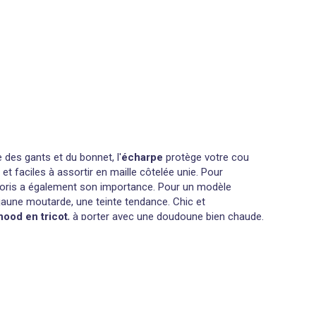
es gants et du bonnet, l'
écharpe
protège votre cou
et faciles à assortir en maille côtelée unie. Pour
oloris a également son importance. Pour un modèle
jaune moutarde, une teinte tendance. Chic et
nood en tricot
, à porter avec une
doudoune
bien chaude.
es de la mi-saison. Froissé ou plissé, le
chèche en
hèche ? La façon la plus simple de le porter est de le
ier en deux et glisser ses extrémités entre les
ou à rayures, retrouvez un grand choix de modèles à