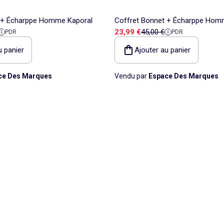
 + Écharppe Homme Kaporal
Coffret Bonnet + Écharppe Hom
 référence
Prix de vente
Prix de référence
23,99 €
45,00 €
PDR
PDR
u panier
Ajouter au panier
ce Des Marques
Vendu par
Espace Des Marques