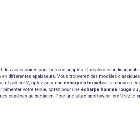
ant des accessoires pour homme adaptés. Complément indispensable d
line en différentes épaisseurs. Vous trouverez des modèles classiques 
se et
pull col V
, optez pour une
écharpe à torsades
. Le choix du c
Pour pimenter votre tenue, optez pour une
écharpe homme rouge
ou 
s citadines au quotidien. Pour une allure sportswear, préférez le
s
ur de cou en maille polaire.
 indispensables pour rester au chaud lors des matinées un peu fraîch
laquelle il apporte une touche de décontraction. Comment nouer un c
ur votre
veste
. Vous pouvez également réaliser un nœud lâche ou le pl
une note raffinée à la tenue.
Foulard effet soie
,
foulard à carreaux