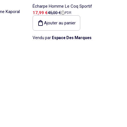
Écharpe Homme Le Coq Sportif
me Kaporal
Prix de vente
Prix de référence
17,99 €
45,00 €
PDR
Ajouter au panier
Vendu par
Espace Des Marques