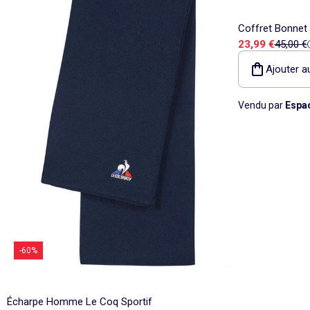
Coffret Bonnet
Prix de vente
Prix de
23,99 €
45,00 €
Ajouter a
Vendu par
Espa
-60%
Écharpe Homme Le Coq Sportif