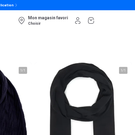
lication
Mon magasin favori
Choisir
1
/
1
1
/
1