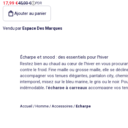
Prix de vente
Prix de référence
17,99 €
45,00 €
PDR
Ajouter au panier
Vendu par
Espace Des Marques
Écharpe et snood : des essentiels pour l'hiver
Restez bien au chaud au cœur de l'hiver en vous procur
contre le froid. Fine maille ou grosse maille, elle se déc
accompagner vos tenues élégantes,
pantalon city
, chemi
intemporel, misez sur le bleu marine, le gris ou le noir. 
indémodable, l'
écharpe à carreaux
accompagne vos tenue
Pour encore plus de chaleur, place au
snood fourré
ou to
Chèche et foulard pour homme : comment les porter ?
Accueil
/
Homme
/
Accessoires
/
Echarpe
Légers et agréables à porter, le chèche et le foulard sont
coton
s'associe parfaitement à une tenue casual-chic, à 
passer autour de votre cou en laissant pendre les pans s
épaisseurs pour former un nœud. Stylé, le foulard ajoute 