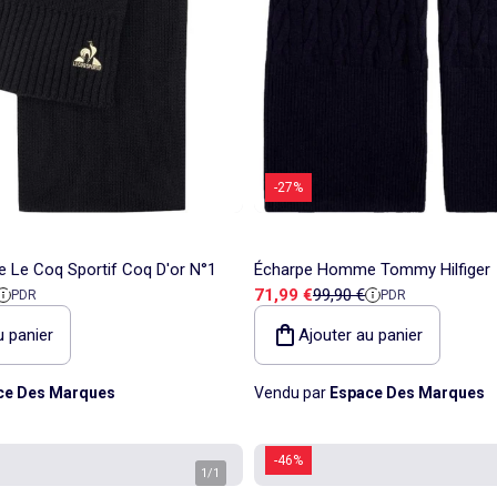
-27%
Le Coq Sportif Coq D'or N°1
Écharpe Homme Tommy Hilfiger
 référence
Prix de vente
Prix de référence
71,99 €
99,90 €
PDR
PDR
u panier
Ajouter au panier
ce Des Marques
Vendu par
Espace Des Marques
-46%
1
/
1