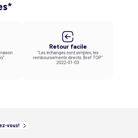
es*
Retour facile
vraison
"Les échanges sont simples, les
ci"
remboursements directs. Bref TOP."
2022-01-03
vez-vous!