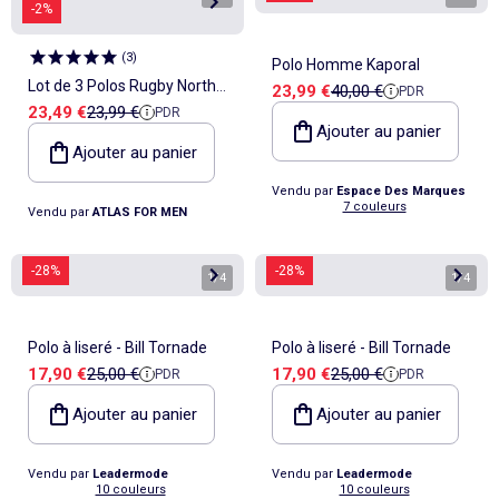
-2%
(
3
)
Polo Homme Kaporal
Lot de 3 Polos Rugby North
Prix de vente
Prix de référence
23,99 €
40,00 €
PDR
Prix de vente
Prix de référence
23,49 €
23,99 €
PDR
Club - ATLAS FOR MEN
Ajouter au panier
Ajouter au panier
Vendu par
Espace Des Marques
7 couleurs
Vendu par
ATLAS FOR MEN
-28%
-28%
1
/
4
1
/
4
Polo à liseré - Bill Tornade
Polo à liseré - Bill Tornade
Prix de vente
Prix de référence
Prix de vente
Prix de référence
17,90 €
25,00 €
17,90 €
25,00 €
PDR
PDR
Ajouter au panier
Ajouter au panier
Vendu par
Leadermode
Vendu par
Leadermode
10 couleurs
10 couleurs