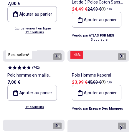
Lot de 3 Polos Coton Sans
7,00 €
Prix de vente
Prix de référence
24,49 €
24,99 €
PDR
Boutons - ATLAS FOR MEN
Ajouter au panier
Ajouter au panier
Exclusivement en ligne
|
12 couleurs
Vendu par
ATLAS FOR MEN
3 couleurs
Personnalisable
Best sellers*
-46%
1
/
4
1
/
3
(
742
)
Polo homme en maille
Polo Homme Kaporal
Prix de vente
Prix de référence
7,00 €
23,99 €
45,00 €
PDR
piquée uni
Ajouter au panier
Ajouter au panier
12 couleurs
Vendu par
Espace Des Marques
1
/
5
1
/
3