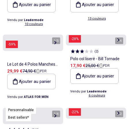
Ajouter au panier
Ajouter au panier
13 couleurs
Vendu par
Leadermode
10 couleurs
-28%
1
/
5
1
/
4
-59%
(
2
)
Polo col liseré - Bill Tornade
Le Lot de 4 Polos Manches
Prix de vente
Prix de référence
17,90 €
25,00 €
PDR
Prix de vente
Prix de référence
29,99 €
74,90 €
PDR
Courtes - ATLAS FOR MEN
Ajouter au panier
Ajouter au panier
Vendu par
Leadermode
6 couleurs
Vendu par
ATLAS FOR MEN
Personnalisable
-22%
1
/
4
1
/
2
Best sellers*