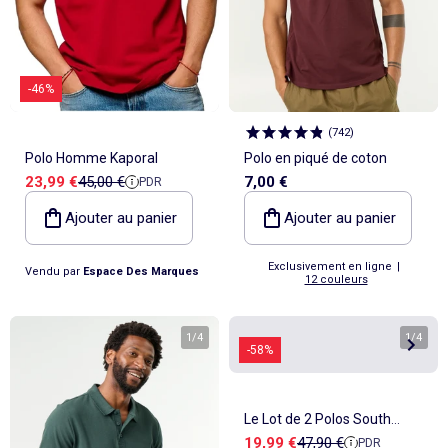
-46%
(
742
)
Polo Homme Kaporal
Polo en piqué de coton
Prix de vente
Prix de référence
23,99 €
45,00 €
7,00 €
PDR
Ajouter au panier
Ajouter au panier
Exclusivement en ligne
|
Vendu par
Espace Des Marques
12 couleurs
1
/
4
1
/
4
-58%
Le Lot de 2 Polos South
Prix de vente
Prix de référence
19,99 €
47,90 €
PDR
Ocean - ATLAS FOR MEN