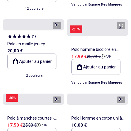
Vendu par
Espace Des Marques
12 couleurs
1
/
4
1
/
3
-21%
(
1
)
Polo en maille jersey
Polo homme bicolore en
20,00 €
manches courtes
Prix de vente
Prix de référence
17,99 €
22,99 €
PDR
coton pique avec logo brodé
Ajouter au panier
806451 Umbro
Ajouter au panier
2 couleurs
Vendu par
Espace Des Marques
-30%
1
/
4
1
/
4
Polo à manches courtes -
Polo Homme en coton uni à
Prix de vente
Prix de référence
17,50 €
25,00 €
10,00 €
PDR
Torrente
manches courtes