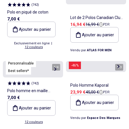
(
742
)
Polo en piqué de coton
Lot de 2 Polos Canadian Club
7,00 €
Prix de vente
Prix de référence
16,94 €
16,99 €
PDR
- ATLAS FOR MEN
Ajouter au panier
Ajouter au panier
Exclusivement en ligne
|
12 couleurs
Vendu par
ATLAS FOR MEN
Personnalisable
-46%
1
/
4
1
/
3
Best sellers*
(
742
)
Polo Homme Kaporal
Polo homme en maille
Prix de vente
Prix de référence
23,99 €
45,00 €
PDR
7,00 €
piquée à manches courtes
Ajouter au panier
Ajouter au panier
Vendu par
Espace Des Marques
12 couleurs