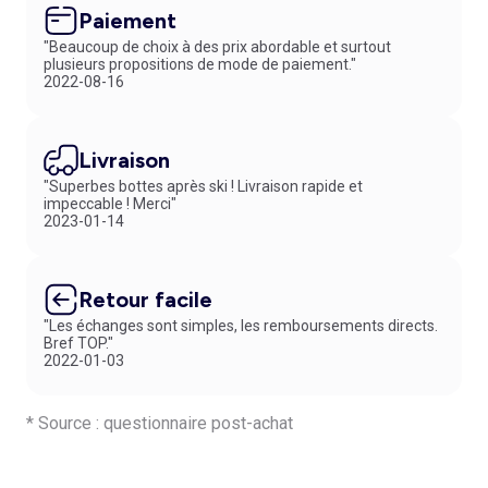
Le polo pour homme est bien plus qu’un simple vêtement : c’est un
Paiement
indispensable de la garde-robe masculine, capable de s’adapter à
toutes vos envies et de sublimer votre look en toute facilité. Peu
"Beaucoup de choix à des prix abordable et surtout
plusieurs propositions de mode de paiement."
importe votre morphologie ou votre style, vous trouverez forcément
2022-08-16
l'alternative qui vous correspond parmi notre collection de
polos pas
chers pour homme
. Et parce que votre satisfaction est notre priorité,
notre politique de retours simple et gratuite vous permet d’essayer nos
modèles sans prise de tête. Vous avez jusqu’à 30 jours pour retourner
Livraison
votre article en magasin : promis, on ne vous en voudra pas !
"Superbes bottes après ski ! Livraison rapide et
impeccable ! Merci"
2023-01-14
Retour facile
"Les échanges sont simples, les remboursements directs.
Bref TOP."
2022-01-03
* Source : questionnaire post-achat