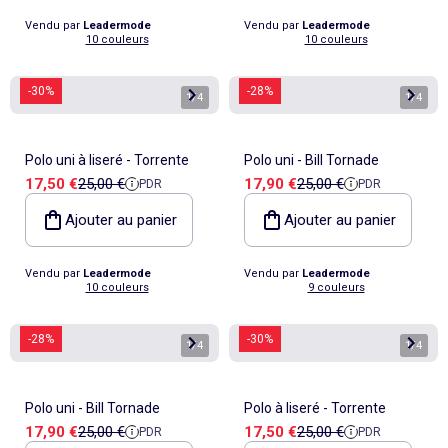
Vendu par
Leadermode
Vendu par
Leadermode
10 couleurs
10 couleurs
-30%
-28%
1
/
4
1
/
4
Polo uni à liseré - Torrente
Polo uni - Bill Tornade
Prix de vente
Prix de référence
Prix de vente
Prix de référence
17,50 €
25,00 €
17,90 €
25,00 €
PDR
PDR
Ajouter au panier
Ajouter au panier
Vendu par
Leadermode
Vendu par
Leadermode
10 couleurs
9 couleurs
-28%
-30%
1
/
4
1
/
4
Polo uni - Bill Tornade
Polo à liseré - Torrente
Prix de vente
Prix de référence
Prix de vente
Prix de référence
17,90 €
25,00 €
17,50 €
25,00 €
PDR
PDR