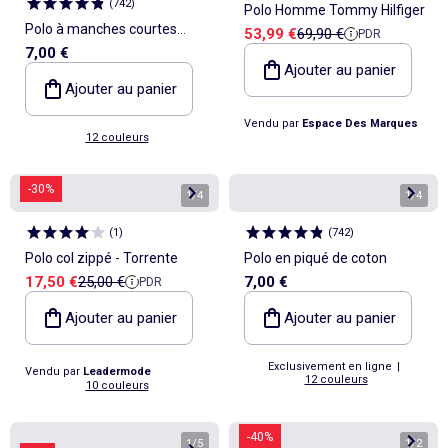
(
742
)
Polo Homme Tommy Hilfiger
Polo à manches courtes
Prix de vente
Prix de référence
53,99 €
69,90 €
PDR
7,00 €
homme en maille piquée uni
Ajouter au panier
Ajouter au panier
Vendu par
Espace Des Marques
12 couleurs
-30%
1
/
4
1
/
4
(
1
)
(
742
)
Polo col zippé - Torrente
Polo en piqué de coton
Prix de vente
Prix de référence
17,50 €
25,00 €
7,00 €
PDR
Ajouter au panier
Ajouter au panier
Exclusivement en ligne
|
Vendu par
Leadermode
12 couleurs
10 couleurs
-40%
1
/
5
1
/
2