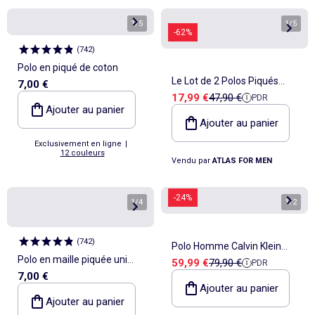
1
/
5
1
/
5
-62%
(
742
)
Polo en piqué de coton
Le Lot de 2 Polos Piqués
7,00 €
Prix de vente
Prix de référence
17,99 €
47,90 €
PDR
Sport Club - ATLAS FOR MEN
Ajouter au panier
Ajouter au panier
Exclusivement en ligne
|
12 couleurs
Vendu par
ATLAS FOR MEN
-24%
1
/
4
1
/
2
(
742
)
Polo Homme Calvin Klein
Polo en maille piquée uni
Prix de vente
Prix de référence
59,99 €
79,90 €
PDR
Jeans
7,00 €
Homme à manches courtes
Ajouter au panier
Ajouter au panier