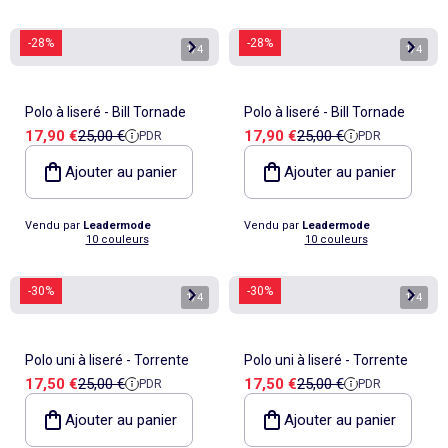
-28%
-28%
1
/
4
1
/
4
Polo à liseré - Bill Tornade
Polo à liseré - Bill Tornade
Prix de vente
Prix de référence
Prix de vente
Prix de référence
17,90 €
25,00 €
17,90 €
25,00 €
PDR
PDR
Ajouter au panier
Ajouter au panier
Vendu par
Leadermode
Vendu par
Leadermode
10 couleurs
10 couleurs
-30%
-30%
1
/
4
1
/
4
Polo uni à liseré - Torrente
Polo uni à liseré - Torrente
Prix de vente
Prix de référence
Prix de vente
Prix de référence
17,50 €
25,00 €
17,50 €
25,00 €
PDR
PDR
Ajouter au panier
Ajouter au panier