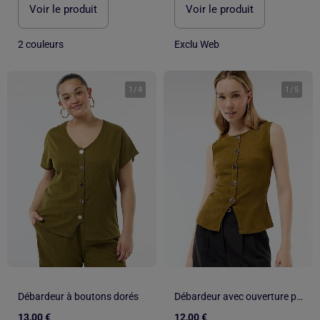
Voir le produit
Voir le produit
2 couleurs
Exclu Web
1
/
4
1
/
5
Débardeur à boutons dorés
Débardeur avec ouverture par boutons dorés martelés
13,00 €
12,00 €