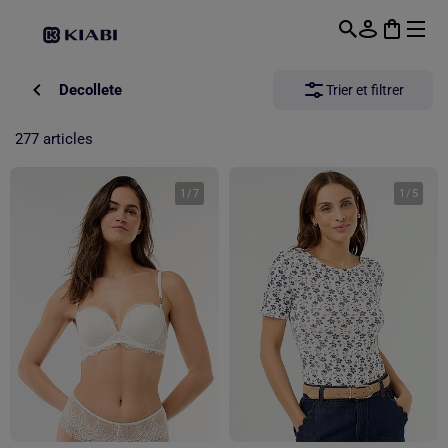
Passer au contenu principal
Decollete
Trier et filtrer
277 articles
1
/
7
1
/
5