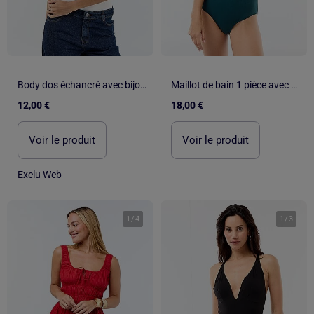
Body dos échancré avec bijou doré
Maillot de bain 1 pièce avec bijou coquillage
12,00 €
18,00 €
Voir le produit
Voir le produit
Exclu Web
1
/
4
1
/
3