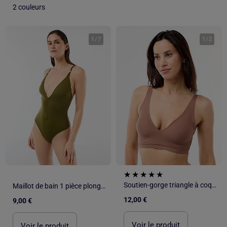
2 couleurs
1
/
7
1
/
2
Soutien-gorge triangle à coques en microfibre
Maillot de bain 1 pièce plongeant avec bijou
12,00 €
9,00 €
Voir le produit
Voir le produit