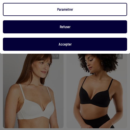
Triangle invisible en microfibre
Marinière Manches Courtes 'Breizh Océan', T-shirt Été, 100% Coton léger
10,00 €
24,00 €
Paramétrer
Voir le produit
Voir le produit
Refuser
2 couleurs
Accepter
1
/
3
1
/
6