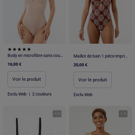
Body en microfibre sans coutures
Maillot de bain 1 pièce imprimé avec décolleté fantaisie
16,00 €
20,00 €
Voir le produit
Voir le produit
Exclu Web
|
2 couleurs
Exclu Web
1
/
6
1
/
5