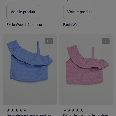
Voir le produit
Voir le produit
Exclu Web
|
2 couleurs
Exclu Web
1
/
3
1
/
2
Débardeur en maille gaufrée avec col asymétrique
Débardeur en maille gaufrée avec col asymétrique