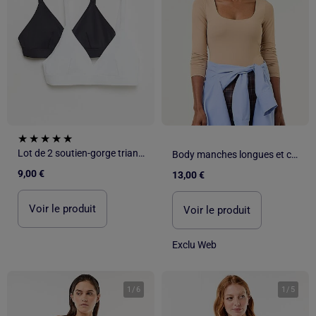
Lot de 2 soutien-gorge triangles en microfibre
Body manches longues et col rond
9,00 €
13,00 €
Voir le produit
Voir le produit
Exclu Web
1
/
6
1
/
5