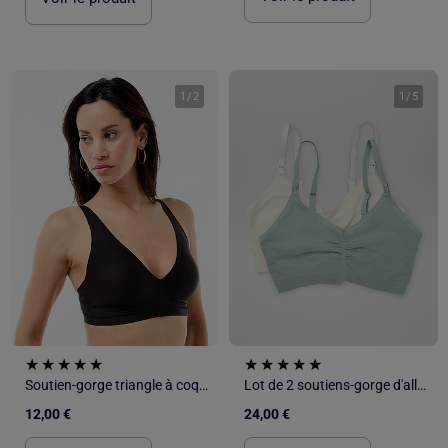
1
/
2
1
/
5
Soutien-gorge triangle à coques en microfibre
Lot de 2 soutiens-gorge d'allaitement
12,00 €
24,00 €