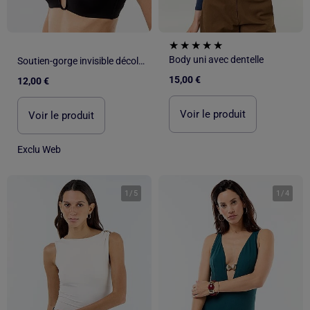
Body uni avec dentelle
Soutien-gorge invisible décolleté plongeant
15,00 €
12,00 €
Voir le produit
Voir le produit
Exclu Web
1
/
5
1
/
4