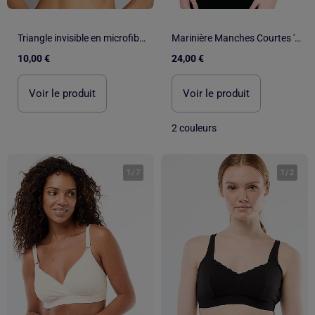
Triangle invisible en microfibre
Marinière Manches Courtes 'Breizh Océan', T-shirt Été, 100% Coton léger
10,00 €
24,00 €
Voir le produit
Voir le produit
2 couleurs
1
/
7
1
/
2