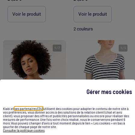
Voir le produit
Voir le produit
2 couleurs
1
/
7
1
/
5
Gérer mes cookies
Kiabi et
ses partenaires (34)
utilisent des cookies pour adapter le contenu de notre site à
vos préférences, vous donner accès à des solutions de la relation client (chat et avis
client), vous proposer des offres et publicités personnalisées ou encore pour réaliser des
mesures de performance.Une fois votre choix réalisé, nous le conserverons pendant 6
mois.Vous pouvez changer d’avis à tout moment depuis le lien « Les cookies » en bas à
gauche de chaque page de notre site.
Consulter la politique cookies