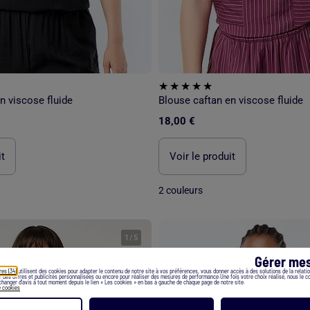
n viscose fluide
Blouse caftan en viscose fluide
18,00 €
it
Voir le produit
2 couleurs
1
/
5
Gérer mes
res (34)
utilisent des cookies pour adapter le contenu de notre site à vos préférences, vous donner accès à des solutions de la relation
er des offres et publicités personnalisées ou encore pour réaliser des mesures de performance.Une fois votre choix réalisé, nous le 
hanger d’avis à tout moment depuis le lien « Les cookies » en bas à gauche de chaque page de notre site.
e cookies