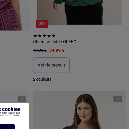
-30%
Chemise fluide ORFEO
49,99 €
34,99 €
Voir le produit
2 couleurs
1
/
4
1
/
4
 cookies
 client (chat et avis
conserverons pendant