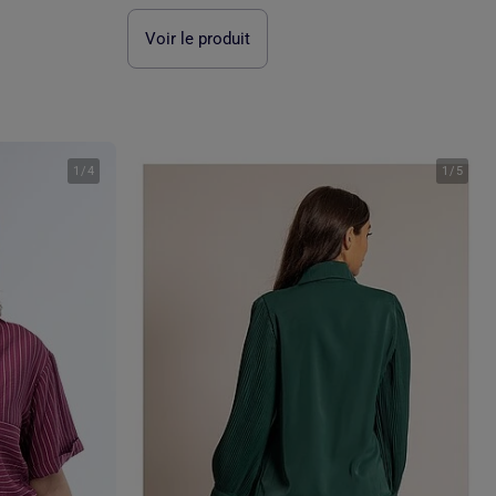
Voir le produit
1
/
4
1
/
5