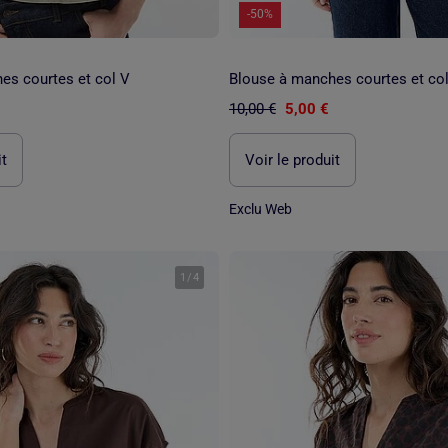
-50%
es courtes et col V
Blouse à manches courtes et co
10,00 €
5,00 €
it
Voir le produit
Exclu Web
1
/
4