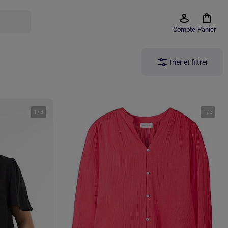
Compte
Panier
Trier et filtrer
1
/
3
1
/
3