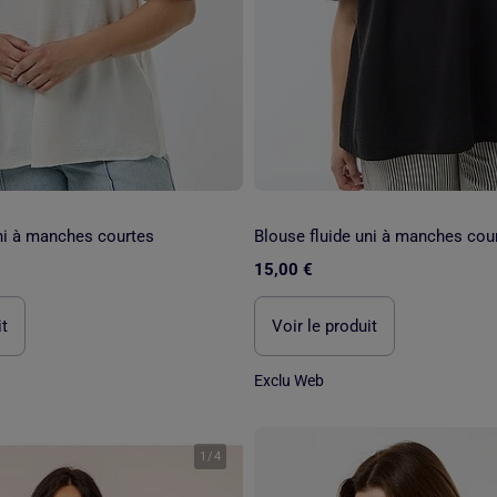
ni à manches courtes
Blouse fluide uni à manches cou
15,00 €
it
Voir le produit
Exclu Web
1
/
4