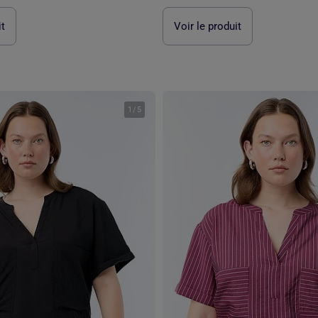
it
Voir le produit
1
/
5