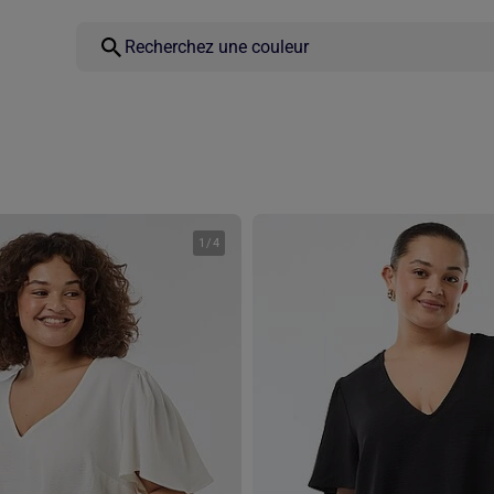
1
/
4