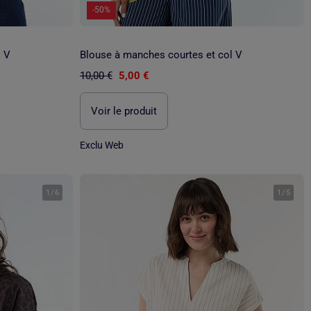
-50%
l V
Blouse à manches courtes et col V
10,00 €
5,00 €
Voir le produit
Exclu Web
1
/
6
1
/
5