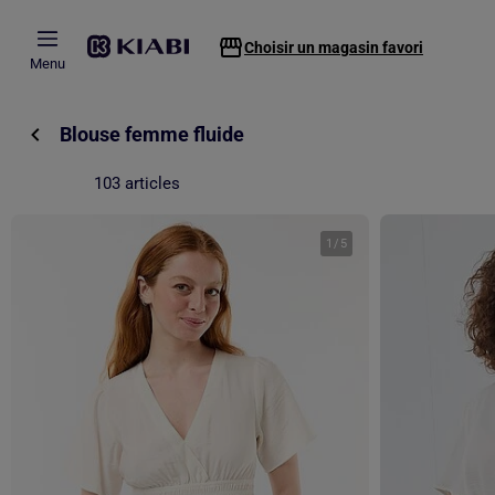
Passer au contenu principal
Choisir un magasin favori
Menu
Blouse femme fluide
103 articles
1
/
5