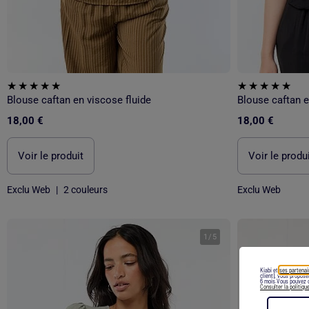
Blouse caftan en viscose fluide
Blouse caftan e
18,00 €
18,00 €
Voir le produit
Voir le produ
Exclu Web
|
2 couleurs
Exclu Web
1
/
5
Kiabi et
ses partenai
client), vous propos
6 mois.Vous pouvez c
Consulter la politiqu