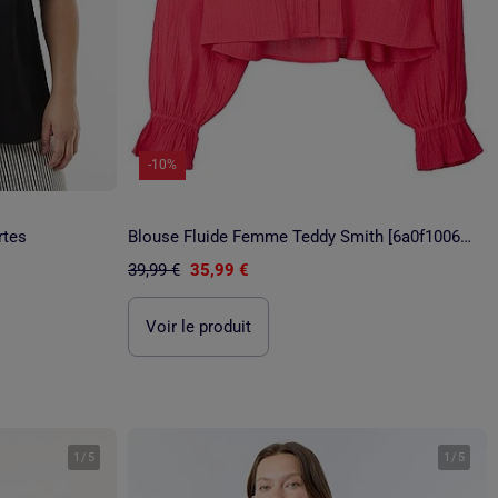
-10%
rtes
Blouse Fluide Femme Teddy Smith [6a0f1006f2d0e]
39,99 €
35,99 €
Voir le produit
1
/
5
1
/
5