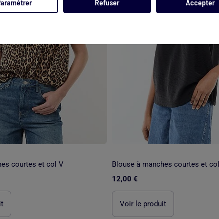
Paramétrer
Refuser
Accepter
es courtes et col V
Blouse à manches courtes et co
12,00 €
it
Voir le produit