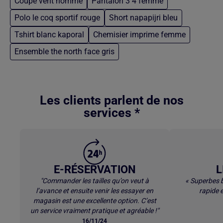
Coupe vent homme
Pantalon 3 4 femme
Polo le coq sportif rouge
Short napapijri bleu
Tshirt blanc kaporal
Chemisier imprime femme
Ensemble the north face gris
Retour au contenu principal
Les clients parlent de nos
services *
E-RÉSERVATION
L
"Commander les tailles qu’on veut à
« Superbes b
l’avance et ensuite venir les essayer en
rapide e
magasin est une excellente option. C’est
un service vraiment pratique et agréable !"
16/11/24