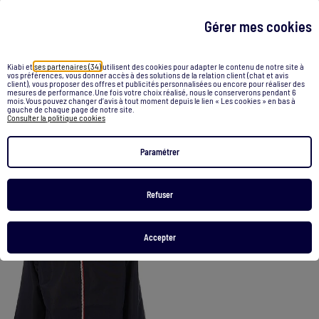
Gérer mes cookies
-60%
-60%
Kiabi et
ses partenaires (34)
utilisent des cookies pour adapter le contenu de notre site à
vos préférences, vous donner accès à des solutions de la relation client (chat et avis
client), vous proposer des offres et publicités personnalisées ou encore pour réaliser des
Coupe-vent Garçon/Fille O'Neill
Coupe-vent Garçon/Fille O'Neill
mesures de performance.Une fois votre choix réalisé, nous le conserverons pendant 6
mois.Vous pouvez changer d’avis à tout moment depuis le lien « Les cookies » en bas à
89,99 €
35,99 €
89,99 €
35,99 €
gauche de chaque page de notre site.
Consulter la politique cookies
Voir le produit
Voir le produit
Paramétrer
Refuser
1
/
2
Accepter