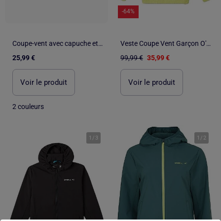
-64%
Coupe-vent avec capuche et ourlet à volants
Veste Coupe Vent Garçon O'Neill
25,99 €
99,99 €
35,99 €
Voir le produit
Voir le produit
2 couleurs
1
/
3
1
/
2