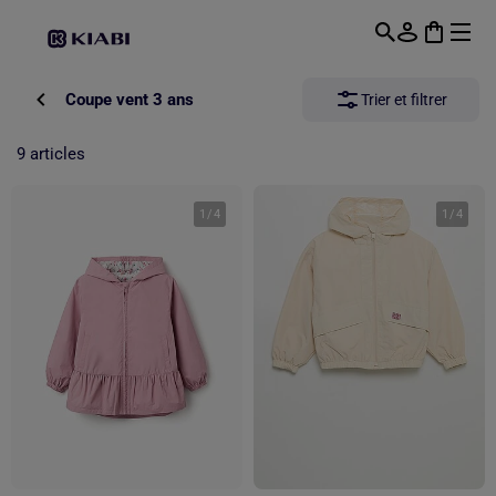
Passer au contenu principal
Coupe vent 3 ans
Trier et filtrer
9 articles
1
/
4
1
/
4