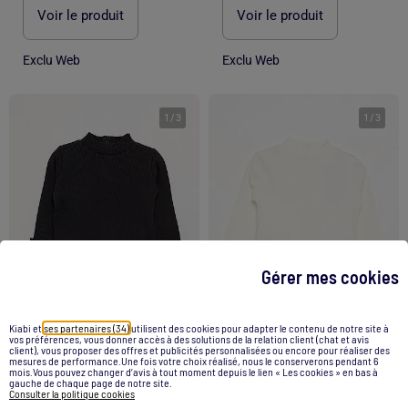
Voir le produit
Voir le produit
Exclu Web
Exclu Web
1
/
3
1
/
3
Gérer mes cookies
Kiabi et
ses partenaires (34)
utilisent des cookies pour adapter le contenu de notre site à
vos préférences, vous donner accès à des solutions de la relation client (chat et avis
client), vous proposer des offres et publicités personnalisées ou encore pour réaliser des
mesures de performance.Une fois votre choix réalisé, nous le conserverons pendant 6
mois.Vous pouvez changer d’avis à tout moment depuis le lien « Les cookies » en bas à
Sous-pull en maille côtelée
Sous-pull en maille côtelée
gauche de chaque page de notre site.
Consulter la politique cookies