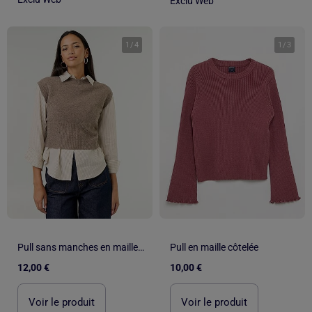
Exclu Web
1
/
4
1
/
3
Pull sans manches en maille grosse jauge
Pull en maille côtelée
12,00 €
10,00 €
Voir le produit
Voir le produit