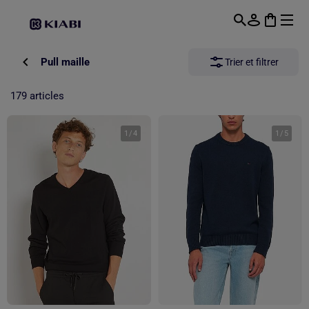
Passer au contenu principal
Pull maille
Trier et filtrer
179 articles
1
/
4
1
/
5