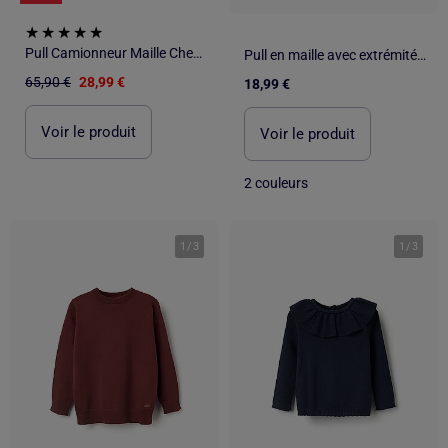
Pull Camionneur Maille Chenille - ATLAS FOR MEN
Pull en maille avec extrémités côtelées
65,90 €
28,99 €
18,99 €
Voir le produit
Voir le produit
2 couleurs
1
/
3
1
/
3