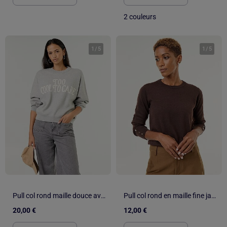
2 couleurs
1
/
5
1
/
5
Pull col rond maille douce avec inscription
Pull col rond en maille fine jauge
20,00 €
12,00 €