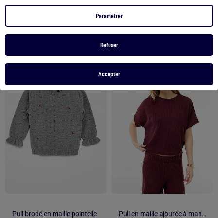
4,50 €
4,50 €
Paramétrer
Voir le produit
Voir le produit
Refuser
1
/
3
1
/
4
Accepter
Pull brodé en maille pointelle
Pull en maille ajourée à manches courtes