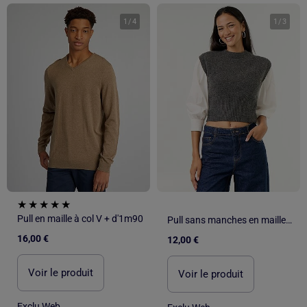
1
/
4
1
/
3
Pull en maille à col V + d'1m90
Pull sans manches en maille grosse jauge
16,00 €
12,00 €
Voir le produit
Voir le produit
Exclu Web