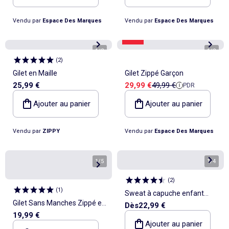
Vendu par
Espace Des Marques
Vendu par
Espace Des Marques
-40%
1
/
3
1
/
2
(
2
)
Gilet en Maille
Gilet Zippé Garçon
Prix de vente
Prix de référence
25,99 €
29,99 €
49,99 €
PDR
Ajouter au panier
Ajouter au panier
Vendu par
ZIPPY
Vendu par
Espace Des Marques
1
/
5
1
/
4
(
2
)
(
1
)
Sweat à capuche enfant
Gilet Sans Manches Zippé en
Dès
22,99 €
Gabin
19,99 €
Jean - ATLAS FOR MEN
Ajouter au panier