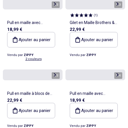
1
/
3
1
/
3
(
1
)
Pull en maille avec
Gilet en Maille Brothers &
18,99 €
22,99 €
extrémités côtelées
Sisters
Ajouter au panier
Ajouter au panier
Vendu par
ZIPPY
Vendu par
ZIPPY
2 couleurs
1
/
3
1
/
4
Pull en maille à blocs de
Pull en maille avec
22,99 €
18,99 €
couleur
extrémités côtelées
Ajouter au panier
Ajouter au panier
Vendu par
ZIPPY
Vendu par
ZIPPY