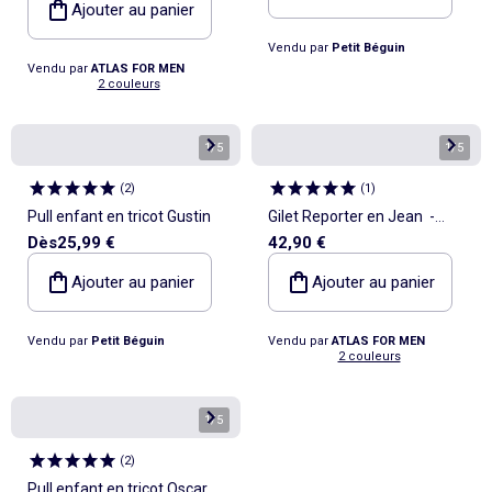
Ajouter au panier
Vendu par
Petit Béguin
Vendu par
ATLAS FOR MEN
2 couleurs
1
/
5
1
/
5
(
2
)
(
1
)
Pull enfant en tricot Gustin
Gilet Reporter en Jean -
Dès
25,99 €
42,90 €
ATLAS FOR MEN
Ajouter au panier
Ajouter au panier
Vendu par
Petit Béguin
Vendu par
ATLAS FOR MEN
2 couleurs
1
/
5
(
2
)
Pull enfant en tricot Oscar