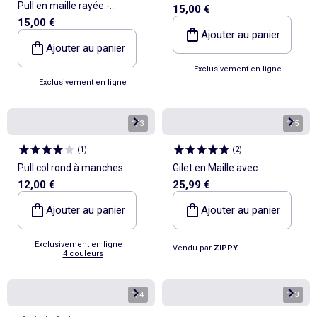
Pull en maille rayée -
15,00 €
à enfiler
15,00 €
collection facile à enfiler
Ajouter au panier
Ajouter au panier
Exclusivement en ligne
Exclusivement en ligne
1
/
3
1
/
5
(
1
)
(
2
)
Pull col rond à manches
Gilet en Maille avec
12,00 €
25,99 €
longues uni
Fermeture Éclair
Ajouter au panier
Ajouter au panier
Exclusivement en ligne
|
Vendu par
ZIPPY
4 couleurs
1
/
4
1
/
3