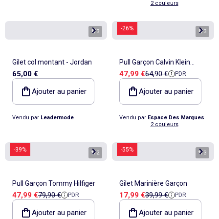
2 couleurs
-26%
1
/
3
1
/
3
Gilet col montant - Jordan
Pull Garçon Calvin Klein
Prix de vente
Prix de référence
65,00 €
47,99 €
64,90 €
PDR
Jeans Chest
Ajouter au panier
Ajouter au panier
Vendu par
Leadermode
Vendu par
Espace Des Marques
2 couleurs
-39%
-55%
1
/
2
1
/
3
Pull Garçon Tommy Hilfiger
Gilet Marinière Garçon
Prix de vente
Prix de référence
Prix de vente
Prix de référence
47,99 €
79,90 €
17,99 €
39,99 €
PDR
PDR
Ajouter au panier
Ajouter au panier