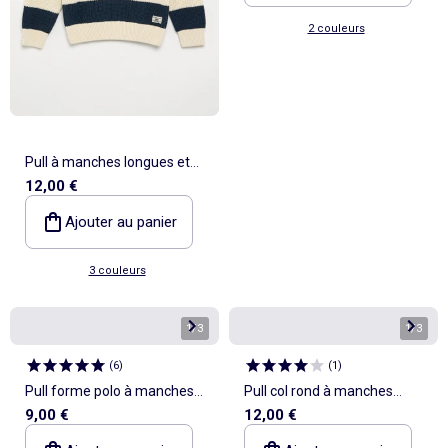
2 couleurs
Pull à manches longues et
12,00 €
rayures
Ajouter au panier
3 couleurs
1
/
3
1
/
3
(
6
)
(
1
)
Pull forme polo à manches
Pull col rond à manches
9,00 €
12,00 €
courtes
longues uni