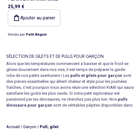
25,99 €
Ajouter au panier
Vendu par
Petit Béguin
SÉLECTION DE GILETS ET DE PULLS POUR GARÇON
Alors que les températures commencent à baisser et que le froid se
glisse doucement dans nos vies, il est temps de préparer la garde-
robe de nos petits aventuriers ! Les
pulls et gilets pour garçon
sont
des pièces essentielles qui allient chaleur et style pour les journées
fraîches, c’est pourquoi nous avons réuni une sélection KIABI qui saura
satisfaire les goûts les plus variés. Si votre petit explorateur est
passionné par les dinosaures, ne cherchez pas plus loin. Nos
pulls
dinosaure pour garçon
sont de véritables pépites disponibles dans
une variété de couleurs, du rouge vif au bleu profond en passant par le
vert éclatant. Fabriqués en maille douce et confortable, ces
pulls pas
chers
sont parfaits pour tenir au chaud pendant les aventures en plein
Accueil
/
Garçon
/
Pull, gilet
air ou pour rester confortablement installé à la maison. En optant pour
l’une de ces pièces, vous offrez à votre enfant la possibilité de vivre