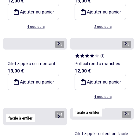
12,00 €
13,00 €
longues uni
longues
Ajouter au panier
Ajouter au panier
4 couleurs
2 couleurs
1
/
3
1
/
3
(
1
)
Gilet zippé à col montant
Pull col rond à manches
13,00 €
12,00 €
longues uni
Ajouter au panier
Ajouter au panier
4 couleurs
Personnalisable
facile à enfiler
1
/
4
1
/
7
facile à enfiler
Gilet zippé - collection facile