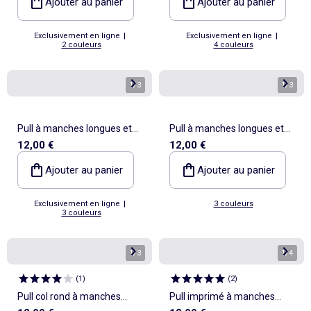
Ajouter au panier
Ajouter au panier
Exclusivement en ligne
|
Exclusivement en ligne
|
2 couleurs
4 couleurs
1
/
3
1
/
3
Pull à manches longues et
Pull à manches longues et
12,00 €
12,00 €
rayures
rayures
Ajouter au panier
Ajouter au panier
Exclusivement en ligne
|
3 couleurs
3 couleurs
1
/
3
1
/
4
(
1
)
(
2
)
Pull col rond à manches
Pull imprimé à manches