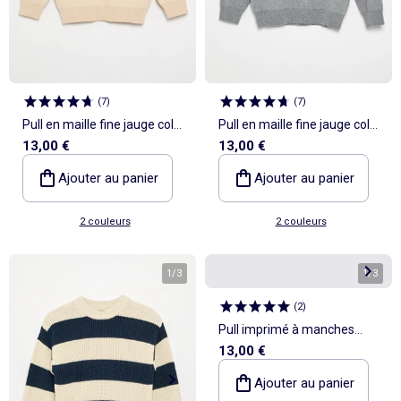
(
7
)
(
7
)
Pull en maille fine jauge col
Pull en maille fine jauge col
13,00 €
13,00 €
rond
rond
Ajouter au panier
Ajouter au panier
2 couleurs
2 couleurs
1
/
3
1
/
3
(
2
)
Pull imprimé à manches
13,00 €
longues
Ajouter au panier