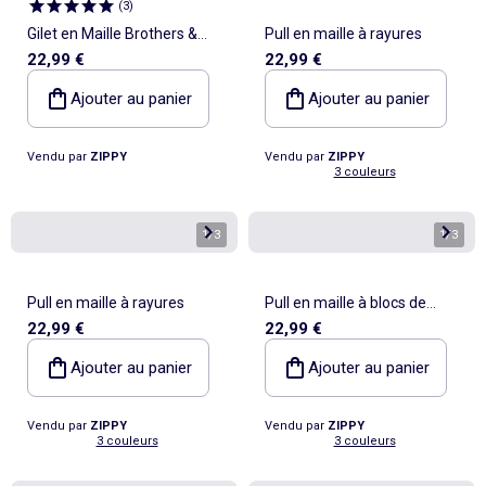
(
3
)
Gilet en Maille Brothers &
Pull en maille à rayures
22,99 €
22,99 €
Sisters
Ajouter au panier
Ajouter au panier
Vendu par
ZIPPY
Vendu par
ZIPPY
3 couleurs
1
/
3
1
/
3
Pull en maille à rayures
Pull en maille à blocs de
22,99 €
22,99 €
couleur
Ajouter au panier
Ajouter au panier
Vendu par
ZIPPY
Vendu par
ZIPPY
3 couleurs
3 couleurs