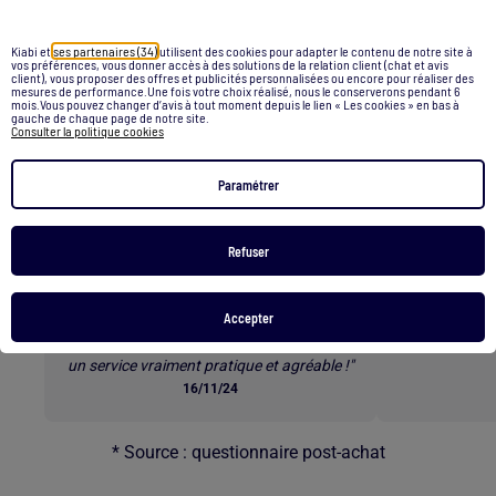
Tshirt noel
Kiabi et
ses partenaires (34)
utilisent des cookies pour adapter le contenu de notre site à
Retour au contenu principal
vos préférences, vous donner accès à des solutions de la relation client (chat et avis
client), vous proposer des offres et publicités personnalisées ou encore pour réaliser des
mesures de performance.Une fois votre choix réalisé, nous le conserverons pendant 6
mois.Vous pouvez changer d’avis à tout moment depuis le lien « Les cookies » en bas à
Les clients parlent de nos
gauche de chaque page de notre site.
Consulter la politique cookies
services *
Paramétrer
Refuser
E-RÉSERVATION
L
"Commander les tailles qu’on veut à
« Superbes b
Accepter
l’avance et ensuite venir les essayer en
rapide e
magasin est une excellente option. C’est
un service vraiment pratique et agréable !"
16/11/24
* Source : questionnaire post-achat