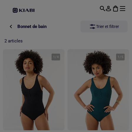
Passer au contenu principal
Bonnet de bain
Trier et filtrer
2 articles
1
/
4
1
/
5