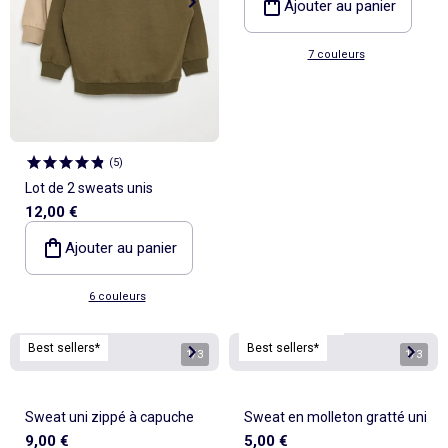
Ajouter au panier
7 couleurs
(
5
)
Lot de 2 sweats unis
12,00 €
Ajouter au panier
6 couleurs
Personnalisable
Best sellers*
Best sellers*
1
/
3
1
/
3
Sweat uni zippé à capuche
Sweat en molleton gratté uni
9,00 €
5,00 €