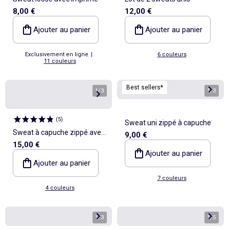
8,00 €
12,00 €
Ajouter au panier
Ajouter au panier
Exclusivement en ligne
|
6 couleurs
11 couleurs
Best sellers*
1
/
3
1
/
3
(
5
)
Sweat uni zippé à capuche
Sweat à capuche zippé avec
9,00 €
15,00 €
2 poches zippées
Ajouter au panier
Ajouter au panier
7 couleurs
4 couleurs
1
/
3
1
/
5