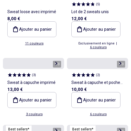
(
5
)
Sweat loose avec imprimé
Lot de 2 sweats unis
8,00 €
12,00 €
Ajouter au panier
Ajouter au panier
11 couleurs
Exclusivement en ligne
|
6 couleurs
1
/
3
1
/
3
(
3
)
(
2
)
Sweat à capuche imprimé
Sweat à capuche et poche
13,00 €
10,00 €
kangourou
Ajouter au panier
Ajouter au panier
3 couleurs
6 couleurs
Best sellers*
Best sellers*