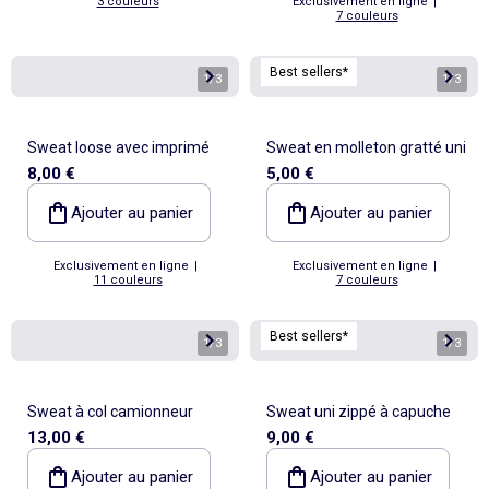
3 couleurs
Exclusivement en ligne
|
7 couleurs
Best sellers*
1
/
3
1
/
3
Sweat loose avec imprimé
Sweat en molleton gratté uni
8,00 €
5,00 €
Ajouter au panier
Ajouter au panier
Exclusivement en ligne
|
Exclusivement en ligne
|
11 couleurs
7 couleurs
Best sellers*
1
/
3
1
/
3
Sweat à col camionneur
Sweat uni zippé à capuche
13,00 €
9,00 €
Ajouter au panier
Ajouter au panier