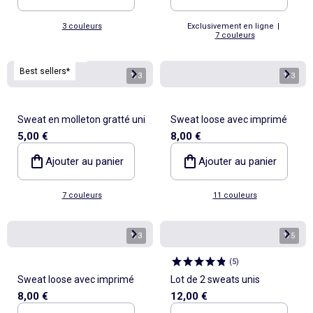
3 couleurs
Exclusivement en ligne
|
7 couleurs
Personnalisable
Best sellers*
1
/
3
1
/
3
Sweat en molleton gratté uni
Sweat loose avec imprimé
5,00 €
8,00 €
Ajouter au panier
Ajouter au panier
7 couleurs
11 couleurs
1
/
3
1
/
5
(
5
)
Sweat loose avec imprimé
Lot de 2 sweats unis
8,00 €
12,00 €