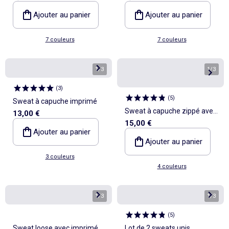
Ajouter au panier
Ajouter au panier
7 couleurs
7 couleurs
1
/
3
1
/
3
(
3
)
(
5
)
Sweat à capuche imprimé
Sweat à capuche zippé avec
13,00 €
15,00 €
2 poches zippées
Ajouter au panier
Ajouter au panier
3 couleurs
4 couleurs
1
/
3
1
/
3
(
5
)
Sweat loose avec imprimé
Lot de 2 sweats unis