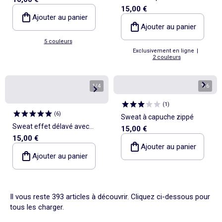
15,00 €
facile à enfiler
Ajouter au panier
Ajouter au panier
5 couleurs
Exclusivement en ligne
|
2 couleurs
1
/
4
1
/
6
(
1
)
(
6
)
Sweat à capuche zippé
Sweat effet délavé avec
15,00 €
15,00 €
capuche et poches
Ajouter au panier
kangourou
Ajouter au panier
Il vous reste 393 articles à découvrir. Cliquez ci-dessous pour
tous les charger.