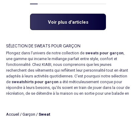
Voir plus d'articles
SÉLECTION DE SWEATS POUR GARÇON
Plongez dans l'univers de notre collection de
sweats pour garçon
,
une gamme qui incarne le mélange parfait entre style, confort et
fonctionnalité. Chez KIABI, nous comprenons que les jeunes
recherchent des vêtements qui reflètent leur personnalité tout en étant
adaptés à leurs activités quotidiennes. C'est pourquoi notre sélection
de
sweatshirts pour garçon
a été méticuleusement conçue pour
répondre à leurs besoins, qu'ils soient en train de jouer dans la cour de
récréation, de se détendre à la maison ou en sortie pour une balade en
famille. Nos
sweatshirts de 3 à 12 ans
sont fabriqués à partir de
matériaux de haute qualité, offrant un confort douillet et une durabilité
exceptionnelle pour résister aux aventures les plus mouvementées,
Accueil
/
Garçon
/
Sweat
grâce à des coutures solides et des finitions soignées. Les couleurs et
les motifs sont diversifiés, allant des tons classiques comme le noir, le
gris et le bleu marine aux teintes vives et aux imprimés ludiques ou aux
rayures qui permettent aux garçons d'exprimer leur créativité. De plus,