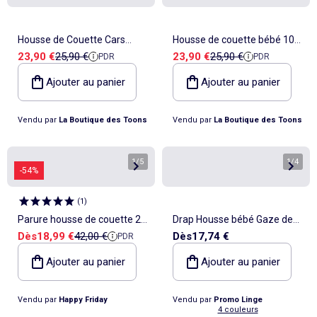
Housse de Couette Cars
Housse de couette bébé 100
Prix de vente
Prix de référence
Prix de vente
Prix de référence
23,90 €
25,90 €
23,90 €
25,90 €
PDR
PDR
Champion 100x135 cm +
cm x 135 cm 100% coton
Taie - Parure de lit bébé
imprimé lapins CMP
Ajouter au panier
Ajouter au panier
Vendu par
La Boutique des Toons
Vendu par
La Boutique des Toons
1
/
5
1
/
4
-54%
(
1
)
Parure housse de couette 2
Drap Housse bébé Gaze de
Prix de vente
Prix de référence
Dès
18,99 €
42,00 €
Dès
17,74 €
PDR
pièces Iris "Happyfriday"
coton Alia PROMO LINGE
Ajouter au panier
Ajouter au panier
Vendu par
Happy Friday
Vendu par
Promo Linge
4 couleurs