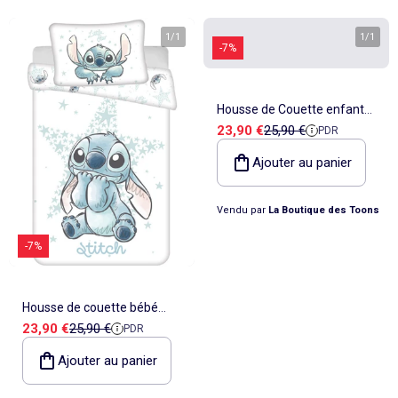
1
/
1
1
/
1
-7%
Housse de Couette enfant
Prix de vente
Prix de référence
23,90 €
25,90 €
PDR
Tom & Jerry 100x135 cm +
taie - Idéal lit évolutif
Ajouter au panier
Vendu par
La Boutique des Toons
-7%
Housse de couette bébé
Prix de vente
Prix de référence
23,90 €
25,90 €
PDR
coton imprimé Lilo & Stitch
Disney 100 cm x 135 cm
Ajouter au panier