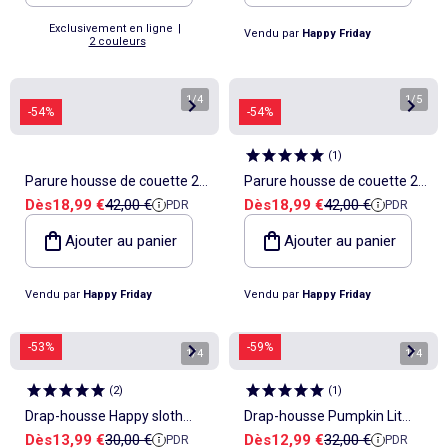
Exclusivement en ligne
|
Vendu par
Happy Friday
2 couleurs
1
/
4
1
/
5
-54%
-54%
(
1
)
Parure housse de couette 2
Parure housse de couette 2
Prix de vente
Prix de référence
Prix de vente
Prix de référence
Dès
18,99 €
42,00 €
Dès
18,99 €
42,00 €
PDR
PDR
pièces Happy sloth Berceau
pièces Space explorer
"Happyfriday"
"Happyfriday"
Ajouter au panier
Ajouter au panier
Vendu par
Happy Friday
Vendu par
Happy Friday
-53%
-59%
1
/
4
1
/
4
(
2
)
(
1
)
Drap-housse Happy sloth
Drap-housse Pumpkin Lit
Prix de vente
Prix de référence
Prix de vente
Prix de référence
Dès
13,99 €
30,00 €
Dès
12,99 €
32,00 €
PDR
PDR
Berceau "Happyfriday"
Bébé "Happyfriday"