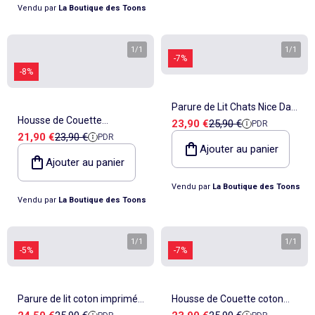
Vendu par
La Boutique des Toons
1
/
1
1
/
1
-7%
-8%
Parure de Lit Chats Nice Day
Housse de Couette
Prix de vente
Prix de référence
23,90 €
25,90 €
PDR
100x135 cm - Housse de
Prix de vente
Prix de référence
21,90 €
23,90 €
PDR
Dinosaures 100x135 cm +
couette enfant
Ajouter au panier
Taie - Parure de Lit Bébé
Ajouter au panier
Vendu par
La Boutique des Toons
Vendu par
La Boutique des Toons
1
/
1
1
/
1
-5%
-7%
Parure de lit coton imprimé
Housse de Couette coton
Prix de vente
Prix de référence
Prix de vente
Prix de référence