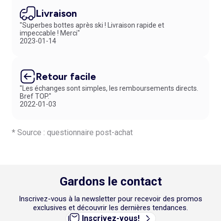
Idée 2 : combinez un plaid en polaire et un
pyjama en velours
pour faire
de beaux rêves.
Livraison
Idée 3 : alliez un bandeau peau à peau avec un
bonnet en maille
pour
"Superbes bottes après ski ! Livraison rapide et
affronter le froid.
impeccable ! Merci"
2023-01-14
Retour facile
"Les échanges sont simples, les remboursements directs.
Bref TOP."
2022-01-03
* Source : questionnaire post-achat
Gardons le contact
Inscrivez-vous à la newsletter pour recevoir des promos
exclusives et découvrir les dernières tendances.
Inscrivez-vous!