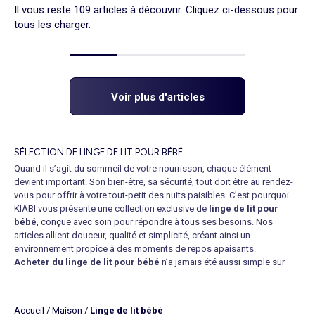
Il vous reste 109 articles à découvrir. Cliquez ci-dessous pour
tous les charger.
Voir plus d'articles
SÉLECTION DE LINGE DE LIT POUR BÉBÉ
Quand il s’agit du sommeil de votre nourrisson, chaque élément
devient important. Son bien-être, sa sécurité, tout doit être au rendez-
vous pour offrir à votre tout-petit des nuits paisibles. C’est pourquoi
KIABI vous présente une collection exclusive de
linge de lit pour
bébé
, conçue avec soin pour répondre à tous ses besoins. Nos
articles allient douceur, qualité et simplicité, créant ainsi un
environnement propice à des moments de repos apaisants.
Acheter du linge de lit pour bébé
n’a jamais été aussi simple sur
notre boutique en ligne. Nos produits sont fabriqués avec des
matières respirantes, garantissant à votre enfant un confort optimal
tout au long de la nuit. De plus, si vous préférez des tons pastel subtils
Accueil
/
Maison
/
Linge de lit bébé