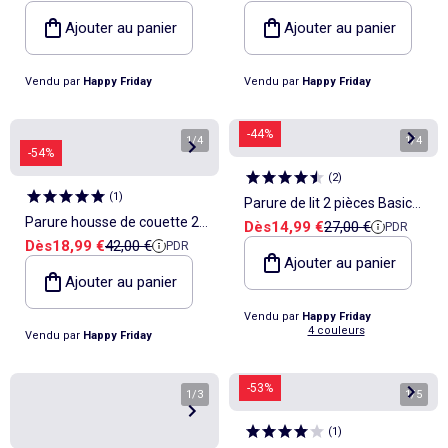
Ajouter au panier
Ajouter au panier
Vendu par
Happy Friday
Vendu par
Happy Friday
-44%
1
/
4
1
/
4
-54%
(
2
)
(
1
)
Parure de lit 2 pièces Basic
Parure housse de couette 2
Prix de vente
Prix de référence
Dès
14,99 €
27,00 €
PDR
Berceau "Happyfriday"
Prix de vente
Prix de référence
Dès
18,99 €
42,00 €
PDR
pièces Wild Lit Bébé
Ajouter au panier
"Happyfriday"
Ajouter au panier
Vendu par
Happy Friday
4 couleurs
Vendu par
Happy Friday
-53%
1
/
3
1
/
5
(
1
)