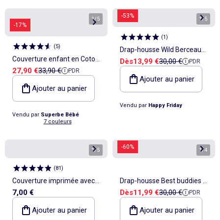
-53%
1
/
5
1
/
5
-17%
(
1
)
(
5
)
Drap-housse Wild Berceau
Couverture enfant en Coton
Prix de vente
Prix de référence
Dès
13,99 €
30,00 €
PDR
"Happyfriday"
Prix de vente
Prix de référence
27,90 €
33,90 €
PDR
Oeko-tex et Minky | SUPERBE
Ajouter au panier
BEBE
Ajouter au panier
Vendu par
Happy Friday
Vendu par
Superbe Bébé
7 couleurs
-60%
1
/
5
1
/
4
(
81
)
Couverture imprimée avec
Drap-housse Best buddies Lit
Prix de vente
Prix de référence
7,00 €
Dès
11,99 €
30,00 €
PDR
effet polaire/doudou
Bébé "Happyfriday"
Ajouter au panier
Ajouter au panier