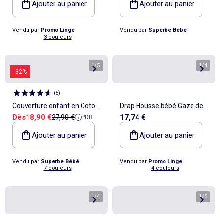
Ajouter au panier
Ajouter au panier
Vendu par
Promo Linge
Vendu par
Superbe Bébé
3 couleurs
1
/
5
1
/
4
-32%
(
5
)
Couverture enfant en Coton
Drap Housse bébé Gaze de
Prix de vente
Prix de référence
Dès
18,90 €
27,90 €
17,74 €
PDR
Oeko-tex et Minky | SUPERBE
coton Alia PROMO LINGE
BEBE
Ajouter au panier
Ajouter au panier
Vendu par
Superbe Bébé
Vendu par
Promo Linge
7 couleurs
4 couleurs
1
/
4
1
/
5