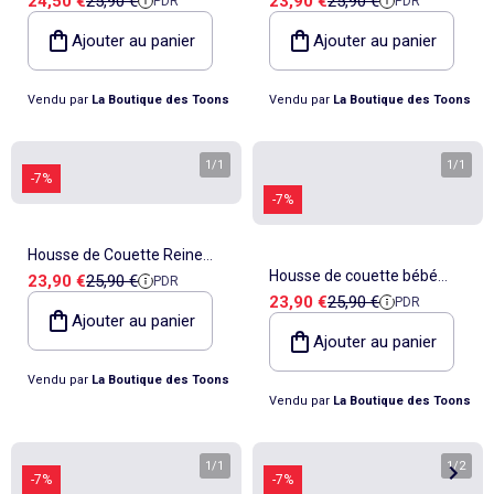
24,50 €
25,90 €
23,90 €
25,90 €
PDR
PDR
Disney Marie pour berceau
Bambi 100x135 cm avec taie
100 x 135
- Parure de lit enfant
Ajouter au panier
Ajouter au panier
Vendu par
La Boutique des Toons
Vendu par
La Boutique des Toons
1
/
1
1
/
1
-7%
-7%
Housse de Couette Reine
Housse de couette bébé
Prix de vente
Prix de référence
23,90 €
25,90 €
PDR
des Neige Sisters 100x135
Prix de vente
Prix de référence
23,90 €
25,90 €
PDR
CMP 100 cm x 135 cm coton
cm - Parure de lit bébé
Ajouter au panier
100% imprimé animaux de la
Ajouter au panier
forêt
Vendu par
La Boutique des Toons
Vendu par
La Boutique des Toons
1
/
1
1
/
2
-7%
-7%