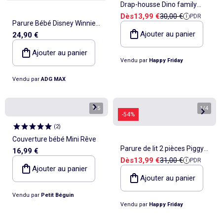
Drap-housse Dino family
Prix de vente
Prix de référence
Dès
13,99 €
30,00 €
PDR
"Happyfriday"
Parure Bébé Disney Winnie
Ajouter au panier
24,90 €
l'Ourson 100x140cm + Taie
40x60cm – Winnie & Tigrou
Ajouter au panier
Vendu par
Happy Friday
Ballons – 100% Coton
Vendu par
ADG MAX
1
/
5
1
/
4
-54%
(
2
)
Couverture bébé Mini Rêve
Parure de lit 2 pièces Piggys
16,99 €
Prix de vente
Prix de référence
Dès
13,99 €
31,00 €
PDR
Lit Bébé "Happyfriday"
Ajouter au panier
Ajouter au panier
Vendu par
Petit Béguin
Vendu par
Happy Friday