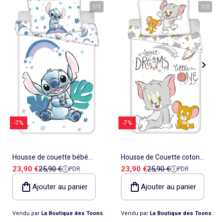
1
/
1
1
/
2
-7%
-7%
Housse de couette bébé
Housse de Couette coton
Prix de vente
Prix de référence
Prix de vente
Prix de référence
23,90 €
25,90 €
23,90 €
25,90 €
PDR
PDR
100% coton Stitch arc-en-ciel
Tom & Jerry 100x135 cm +
Lilo & Stitch 100 cm x 135 cm
taie d'oreille - Idéal lit évolutif
Ajouter au panier
Ajouter au panier
Vendu par
La Boutique des Toons
Vendu par
La Boutique des Toons