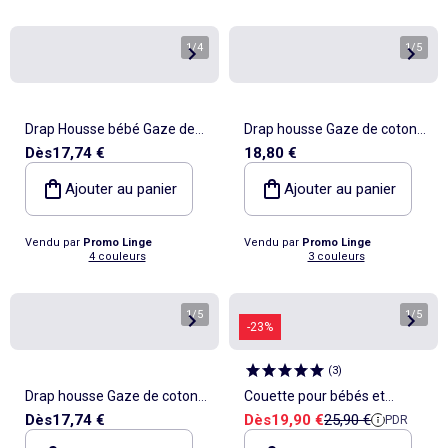
1
/
4
1
/
5
Drap Housse bébé Gaze de
Drap housse Gaze de coton
Dès
17,74 €
18,80 €
coton Alia PROMO LINGE
Douceur d'Intérieur
Ajouter au panier
Ajouter au panier
Vendu par
Promo Linge
Vendu par
Promo Linge
4 couleurs
3 couleurs
1
/
5
1
/
5
-23%
(
3
)
Drap housse Gaze de coton
Couette pour bébés et
Prix de vente
Prix de référence
Dès
17,74 €
Dès
19,90 €
25,90 €
PDR
Douceur d'Intérieur
enfants | SUPERBE BEBE