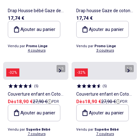
Drap Housse bébé Gaze de
Drap housse Gaze de coton
17,74 €
17,74 €
coton Alia PROMO LINGE
Douceur d'Intérieur
Ajouter au panier
Ajouter au panier
Vendu par
Promo Linge
Vendu par
Promo Linge
4 couleurs
3 couleurs
1
/
5
1
/
5
-32%
-32%
(
5
)
(
5
)
Couverture enfant en Coton
Couverture enfant en Coton
Prix de vente
Prix de référence
Prix de vente
Prix de référence
Dès
18,90 €
27,90 €
Dès
18,90 €
27,90 €
PDR
PDR
Oeko-tex et Minky | SUPERBE
Oeko-tex et Minky | SUPERBE
BEBE
BEBE
Ajouter au panier
Ajouter au panier
Vendu par
Superbe Bébé
Vendu par
Superbe Bébé
7 couleurs
7 couleurs