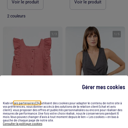
Voir le produit
Voir le produit
2 couleurs
1
/
3
1
/
5
Gérer mes cookies
Kiabi et
ses partenaires (34)
utilisent des cookies pour adapter le contenu de notre site à
vos préférences, vous donner accès à des solutions de la relation client (chat et avis
client), vous proposer des offres et publicités personnalisées ou encore pour réaliser des
mesures de performance.Une fois votre choix réalisé, nous le conserverons pendant 6
Chemisier sans manche en double gaze de coton
Blouse en gaze de coton avec ouverture croisée
mois.Vous pouvez changer d’avis à tout moment depuis le lien « Les cookies » en bas à
gauche de chaque page de notre site.
Consulter la politique cookies
12,00 €
15,00 €