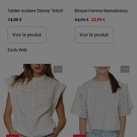
Tablier scolaire 'Disney' 'Stitch'
Blouse Femme Mamalicious
14,00 €
44,99 €
23,99 €
Voir le produit
Voir le produit
Exclu Web
1
/
2
1
/
2