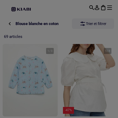
Passer au contenu principal
Blouse blanche en coton
Trier et filtrer
69 articles
1
/
3
1
/
4
-47%