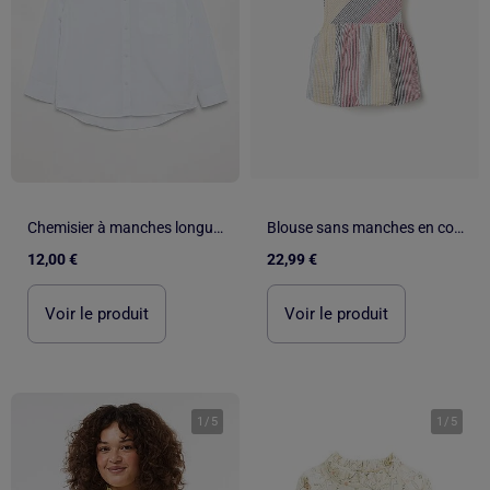
Chemisier à manches longues en coton
Blouse sans manches en coton à rayures You&Me
12,00 €
22,99 €
Voir le produit
Voir le produit
1
/
5
1
/
5