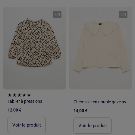
1
/
4
1
/
3
Tablier à pressions
Chemisier en double gaze avec col claudine
12,00 €
14,00 €
Voir le produit
Voir le produit