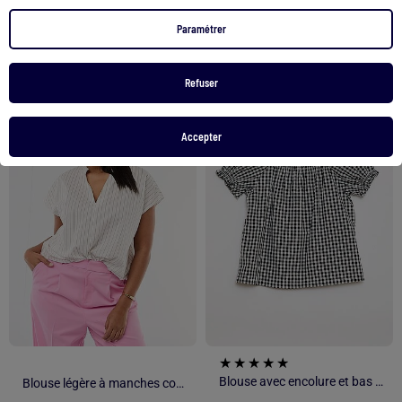
Paramétrer
Voir le produit
Voir le produit
Refuser
1
/
5
1
/
3
Accepter
Blouse avec encolure et bas de manches élastiqués - Collection facile à enfiler
Blouse légère à manches courtes