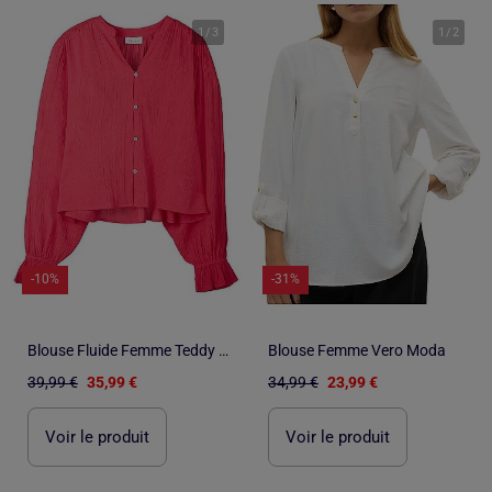
1
/
3
1
/
2
-10%
-31%
Blouse Fluide Femme Teddy Smith [6a0f1006f2d0e]
Blouse Femme Vero Moda
39,99 €
35,99 €
34,99 €
23,99 €
Voir le produit
Voir le produit