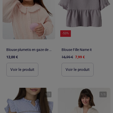
-53%
Blouse plumetis en gaze de coton
Blouse Fille Name it
12,00 €
16,99 €
7,99 €
Voir le produit
Voir le produit
1
/
2
1
/
5