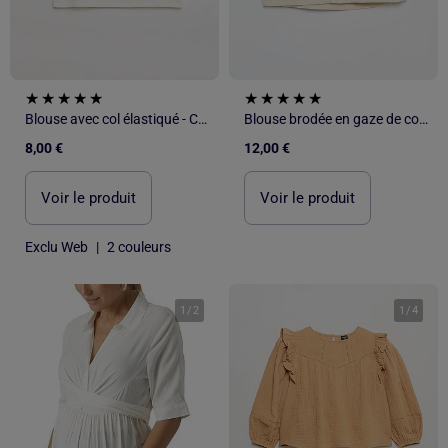
Blouse avec col élastiqué - Collection facile à enfiler
Blouse brodée en gaze de coton
8,00 €
12,00 €
Voir le produit
Voir le produit
Exclu Web
|
2 couleurs
1
/
2
1
/
4