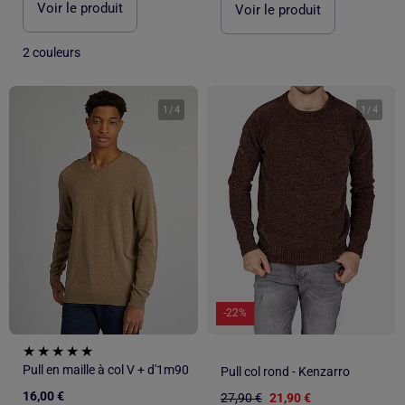
Voir le produit
Voir le produit
2 couleurs
1
/
4
1
/
4
-22%
Pull en maille à col V + d'1m90
Pull col rond - Kenzarro
16,00 €
27,90 €
21,90 €