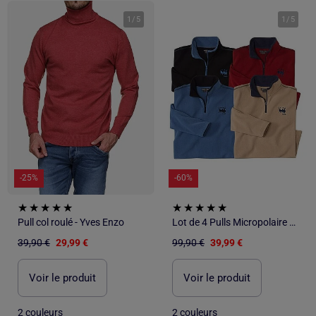
1
/
5
1
/
5
-25%
-60%
Pull col roulé - Yves Enzo
Lot de 4 Pulls Micropolaire Wild Country - ATLAS FOR MEN
39,90 €
29,99 €
99,90 €
39,99 €
Voir le produit
Voir le produit
2 couleurs
2 couleurs