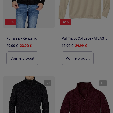
-18%
-54%
Pull à zip - Kenzarro
Pull Tricot Col Lacé - ATLAS FOR MEN
29,00 €
23,90 €
65,90 €
29,99 €
Voir le produit
Voir le produit
1
/
4
1
/
3