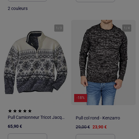
2 couleurs
1
/
3
1
/
4
-18%
Pull Camionneur Tricot Jacquard - ATLAS FOR MEN
Pull col rond - Kenzarro
65,90 €
29,00 €
23,90 €