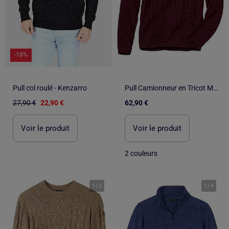
-18%
Pull col roulé - Kenzarro
Pull Camionneur en Tricot Mouliné - ATLAS FOR MEN
27,90 €
22,90 €
62,90 €
Voir le produit
Voir le produit
2 couleurs
1
/
2
1
/
4