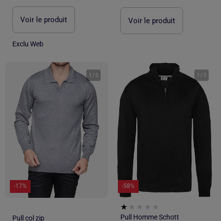
Voir le produit
Voir le produit
Exclu Web
1
/
5
1
/
3
-17%
-58%
Pull Homme Schott
Pull col zip