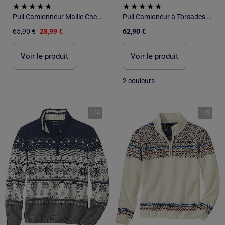
Pull Camionneur Maille Chenille - ATLAS FOR MEN
Pull Camioneur à Torsades Col Zippé - ATLAS FOR MEN
65,90 €
28,99 €
62,90 €
Voir le produit
Voir le produit
2 couleurs
1
/
4
1
/
5