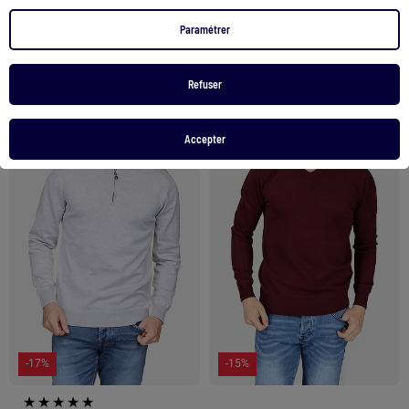
19,90 €
16,91 €
27,90 €
22,90 €
Paramétrer
Voir le produit
Voir le produit
Refuser
2 couleurs
Accepter
1
/
5
1
/
4
-17%
-15%