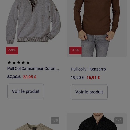
-59%
-15%
Pull Col Camionneur Coton Mouliné - ATLAS FOR MEN
Pull col v - Kenzarro
57,90 €
23,95 €
19,90 €
16,91 €
Voir le produit
Voir le produit
1
/
5
1
/
4