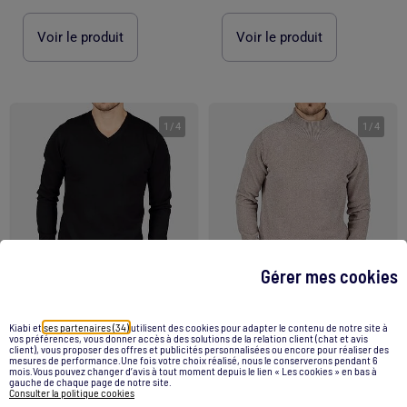
Voir le produit
Voir le produit
1
/
4
1
/
4
Gérer mes cookies
Kiabi et
ses partenaires (34)
utilisent des cookies pour adapter le contenu de notre site à
-15%
-18%
vos préférences, vous donner accès à des solutions de la relation client (chat et avis
client), vous proposer des offres et publicités personnalisées ou encore pour réaliser des
mesures de performance.Une fois votre choix réalisé, nous le conserverons pendant 6
mois.Vous pouvez changer d’avis à tout moment depuis le lien « Les cookies » en bas à
gauche de chaque page de notre site.
Pull col v - Kenzarro
Pull col montant - Kenzarro
Consulter la politique cookies