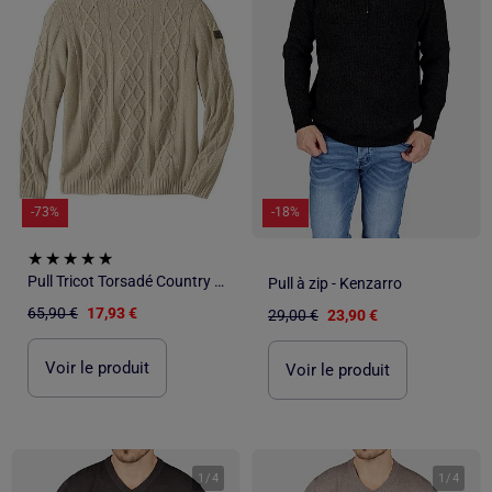
-73%
-18%
Pull Tricot Torsadé Country Man - ATLAS FOR MEN
Pull à zip - Kenzarro
65,90 €
17,93 €
29,00 €
23,90 €
Voir le produit
Voir le produit
1
/
4
1
/
4