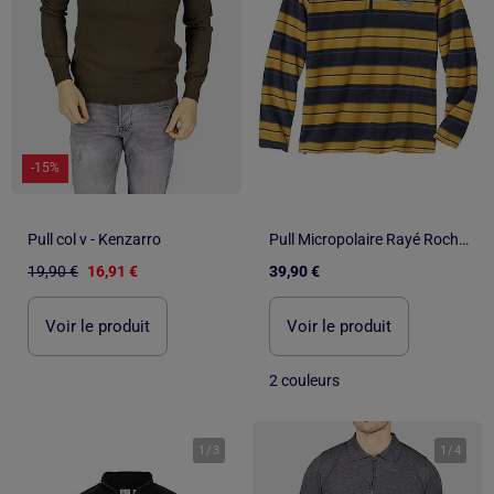
-15%
Pull col v - Kenzarro
Pull Micropolaire Rayé Rocheuses - ATLAS FOR MEN
19,90 €
16,91 €
39,90 €
Voir le produit
Voir le produit
2 couleurs
1
/
3
1
/
4