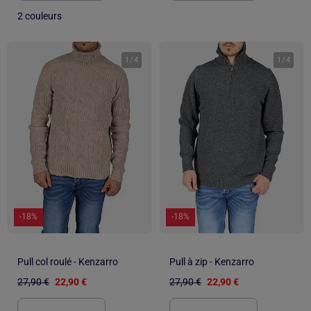
2 couleurs
1
/
4
1
/
4
-18%
-18%
Pull col roulé - Kenzarro
Pull à zip - Kenzarro
27,90 €
22,90 €
27,90 €
22,90 €