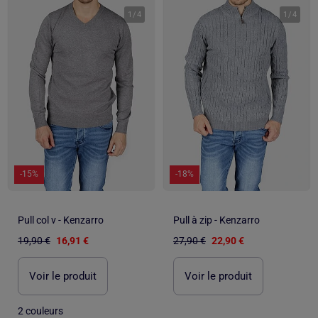
1
/
4
1
/
4
-15%
-18%
Pull col v - Kenzarro
Pull à zip - Kenzarro
19,90 €
16,91 €
27,90 €
22,90 €
Voir le produit
Voir le produit
2 couleurs