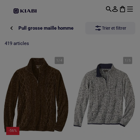
Passer au contenu principal
Pull grosse maille homme
Trier et filtrer
419 articles
1
/
4
1
/
5
-56%