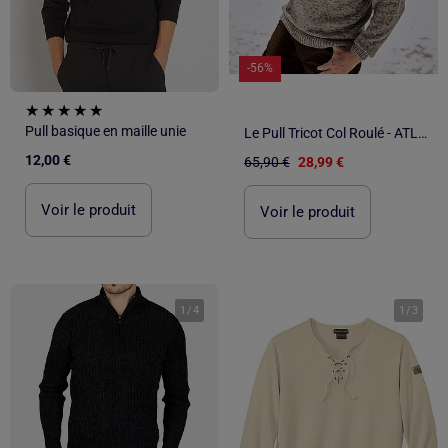
-56%
Pull basique en maille unie
Le Pull Tricot Col Roulé - ATLAS FOR MEN
12,00 €
65,90 €
28,99 €
Voir le produit
Voir le produit
1
/
4
1
/
3