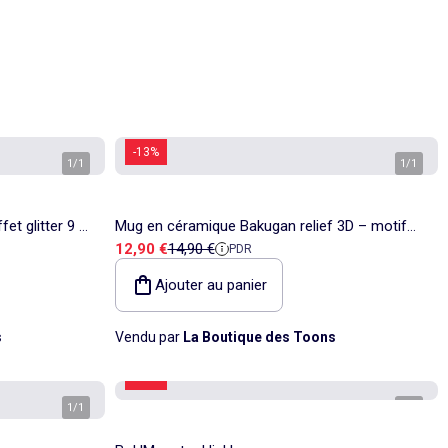
-13%
1
/
1
1
/
1
et glitter 9 x
Mug en céramique Bakugan relief 3D – motif
Prix de vente
Prix de référence
12,90 €
14,90 €
PDR
personnage
Ajouter au panier
s
Vendu par
La Boutique des Toons
-14%
1
/
1
1
/
1