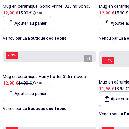
Mug en céramique 'Sonic Prime' 325 ml Sonic
Mug en céramiqu
Prix de vente
Prix de référence
Prix de vente
Prix de
12,90 €
15,90 €
12,90 €
15,90 €
PDR
the Hedgehog – SONIC
– Stor
Ajouter au panier
Ajouter a
Vendu par
La Boutique des Toons
Vendu par
La Bo
-13%
1
/
1
-14%
Mug en céramique Harry Potter 325 ml avec
Mug en céramiqu
Prix de vente
Prix de référence
12,90 €
14,90 €
PDR
visuel doré en boîte cadeau
Prix de vente
Prix de
11,95 €
13,95 €
compatible micr
Ajouter au panier
Ajouter a
Vendu par
La Boutique des Toons
Vendu par
La Bo