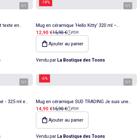
-18%
1
/
1
1
/
1
t texte en
Mug en céramique 'Hello Kitty' 320 ml –
Prix de vente
Prix de référence
12,90 €
15,90 €
PDR
imprimé et nœud rouge
Ajouter au panier
s
Vendu par
La Boutique des Toons
-6%
1
/
1
1
/
1
mé - 325 ml en
Mug en céramique SUD TRADING Je suis une
Prix de vente
Prix de référence
14,90 €
15,90 €
PDR
connasse qui déchire
Ajouter au panier
s
Vendu par
La Boutique des Toons