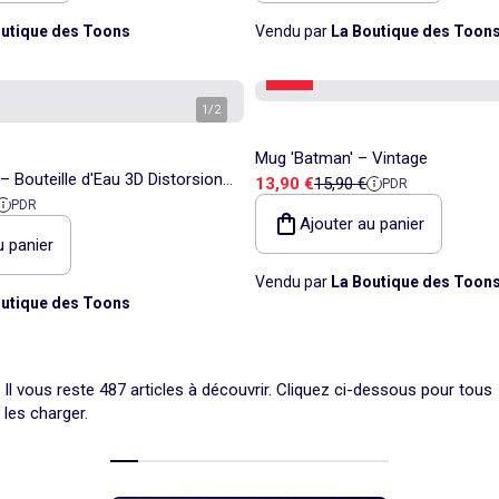
utique des Toons
Vendu par
La Boutique des Toon
-12%
1
/
2
Mug 'Batman' – Vintage
 Bouteille d'Eau 3D Distorsion
Prix de vente
Prix de référence
13,90 €
15,90 €
PDR
 référence
PDR
0 ml
Ajouter au panier
u panier
Vendu par
La Boutique des Toon
utique des Toons
Il vous reste 487 articles à découvrir. Cliquez ci-dessous pour tous
les charger.