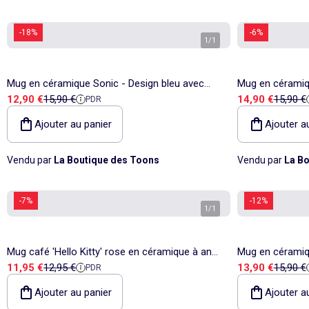
-18%
-6%
1
/
1
Mug en céramique Sonic - Design bleu avec
Mug en céramiqu
Prix de vente
Prix de référence
Prix de vente
Prix de
12,90 €
15,90 €
14,90 €
15,90 €
PDR
grand visuel - 320 ml
SURPRISEZ-VO
Ajouter au panier
Ajouter a
Vendu par
La Boutique des Toons
Vendu par
La Bo
-7%
-12%
1
/
1
Mug café 'Hello Kitty' rose en céramique à ans
Mug en céramiq
Prix de vente
Prix de référence
Prix de vente
Prix de
11,95 €
12,95 €
13,90 €
15,90 €
PDR
e noire mate
Lakers – Back 
Ajouter au panier
Ajouter a