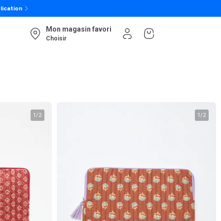
lication
Mon magasin favori
Choisir
1
/
2
1
/
2