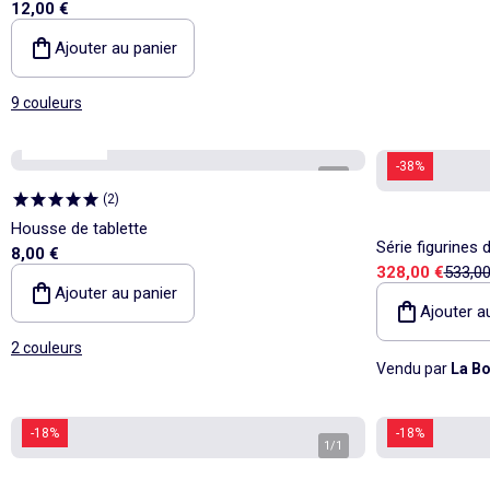
12,00 €
Ajouter au panier
9 couleurs
Kiabi Home
-38%
1
/
3
(
2
)
Housse de tablette
Série figurines
8,00 €
Prix de vente
Prix d
328,00 €
533,00
pièces 15 cm B
Ajouter au panier
Ajouter a
2 couleurs
Vendu par
La Bo
-18%
-18%
1
/
1