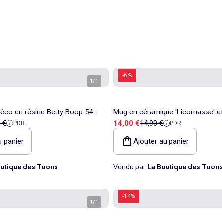
-6%
1
/
1
 déco en résine Betty Boop 54
Mug en céramique 'Licornasse' eff
e référence
Prix de vente
Prix de référence
 €
14,00 €
14,90 €
PDR
PDR
etty Boop
8 cm
u panier
Ajouter au panier
utique des Toons
Vendu par
La Boutique des Toon
-14%
1
/
1