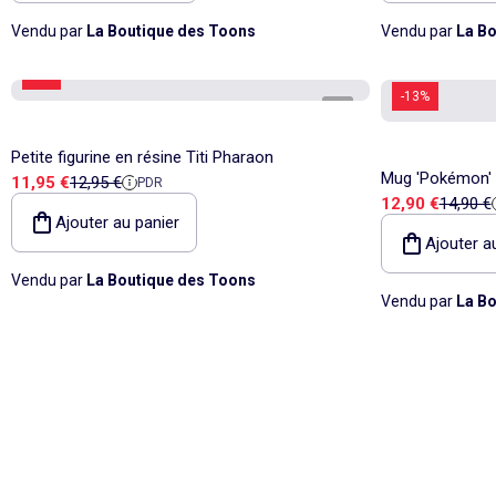
Vendu par
La Boutique des Toons
Vendu par
La Bo
-7%
-13%
1
/
1
Petite figurine en résine Titi Pharaon
Mug 'Pokémon' –
Prix de vente
Prix de référence
11,95 €
12,95 €
PDR
Prix de vente
Prix de
12,90 €
14,90 €
en Plastique 36
Ajouter au panier
Ajouter a
Vendu par
La Boutique des Toons
Vendu par
La Bo