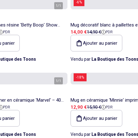
-6%
1
/
1
ines résine 'Betty Boop' Show
Mug décoratif blanc à paillettes e
 référence
Prix de vente
Prix de référence
14,00 €
14,90 €
PDR
PDR
 cm environ
français
u panier
Ajouter au panier
utique des Toons
Vendu par
La Boutique des Toon
-18%
1
/
1
ner en céramique 'Marvel' – 400
Mug en céramique 'Minnie' impri
 référence
Prix de vente
Prix de référence
12,90 €
15,90 €
PDR
PDR
 et noir
boîte cadeau
u panier
Ajouter au panier
utique des Toons
Vendu par
La Boutique des Toon