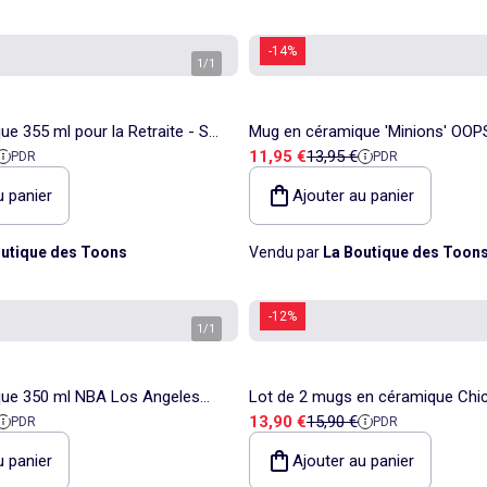
-14%
1
/
1
e 355 ml pour la Retraite - SV
Mug en céramique 'Minions' OOP
 référence
Prix de vente
Prix de référence
11,95 €
13,95 €
PDR
PDR
US
compatible micro-ondes Minions
u panier
Ajouter au panier
utique des Toons
Vendu par
La Boutique des Toon
-12%
1
/
1
ue 350 ml NBA Los Angeles
Lot de 2 mugs en céramique Chic
 référence
Prix de vente
Prix de référence
13,90 €
15,90 €
PDR
PDR
Me Up
350 ml – NBA
u panier
Ajouter au panier