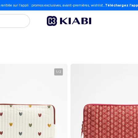
 rentrée sur l'appli : promos exclusives, avant-premières, wishlist…
Téléchargez l'app
1
/
2