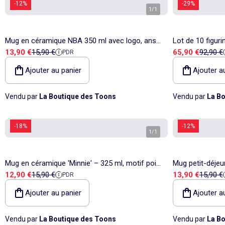
-12%
-29%
1
/
1
Mug en céramique NBA 350 ml avec logo, anse
Lot de 10 figur
Prix de vente
Prix de référence
Prix de vente
Prix de
13,90 €
15,90 €
65,90 €
92,90 €
PDR
latérale
Collection – 15
Ajouter au panier
Ajouter a
Vendu par
La Boutique des Toons
Vendu par
La Bo
-18%
-12%
1
/
1
Mug en céramique 'Minnie' – 325 ml, motif pois
Mug petit-déjeu
Prix de vente
Prix de référence
Prix de vente
Prix de
12,90 €
15,90 €
13,90 €
15,90 €
PDR
rose et blanc
ml, design rouge
Ajouter au panier
Ajouter a
Vendu par
La Boutique des Toons
Vendu par
La Bo