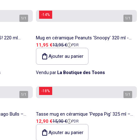
-14%
1
/
1
1
/
1
S! 220 ml
Mug en céramique Peanuts 'Snoopy' 320 ml -
Prix de vente
Prix de référence
11,95 €
13,95 €
PDR
anse latérale
Ajouter au panier
s
Vendu par
La Boutique des Toons
-18%
1
/
1
1
/
1
ago Bulls –
Tasse mug en céramique 'Peppa Pig' 325 ml –
Prix de vente
Prix de référence
12,90 €
15,90 €
PDR
Coffret cadeau Flamant rose
Ajouter au panier