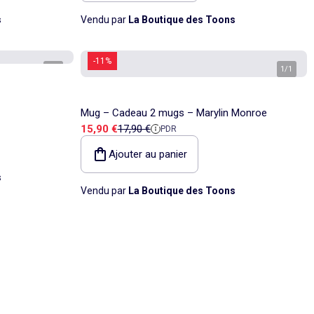
s
Vendu par
La Boutique des Toons
-11%
1
/
1
1
/
1
Mug – Cadeau 2 mugs – Marylin Monroe
Prix de vente
Prix de référence
15,90 €
17,90 €
PDR
Ajouter au panier
s
Vendu par
La Boutique des Toons