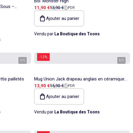
Bol 'Monster High'
– Sous –
Prix de vente
Prix de référence
11,90 €
13,90 €
PDR
Ajouter au panier
Vendu par
La Boutique des Toons
s
-12%
1
/
1
1
/
1
tis pailletés
Mug Union Jack drapeau anglais en céramique
Prix de vente
Prix de référence
13,90 €
15,90 €
PDR
-
Ajouter au panier
s
Vendu par
La Boutique des Toons