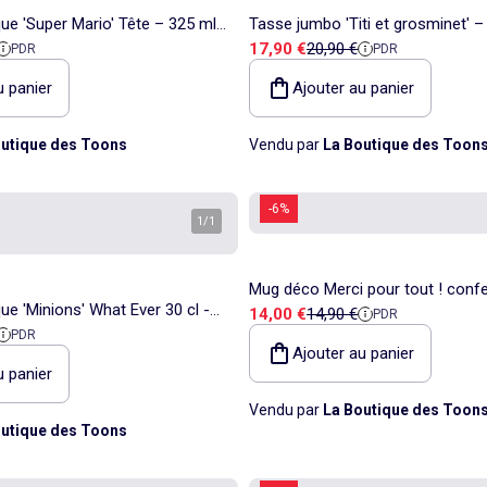
e 'Super Mario' Tête – 325 ml
Tasse jumbo 'Titi et grosminet' 
 référence
Prix de vente
Prix de référence
17,90 €
20,90 €
PDR
PDR
Looney Tunes
u panier
Ajouter au panier
utique des Toons
Vendu par
La Boutique des Toon
-6%
1
/
1
Mug déco Merci pour tout ! confet
e 'Minions' What Ever 30 cl -
Prix de vente
Prix de référence
14,00 €
14,90 €
PDR
 référence
PDR
o-ondes et lave-vaisselle
Ajouter au panier
u panier
Vendu par
La Boutique des Toon
utique des Toons