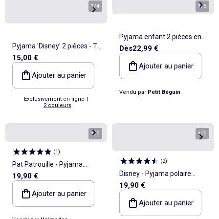
1
/
4
1
/
5
Pyjama enfant 2 pièces en
Pyjama 'Disney' 2 pièces - T-
Dès
22,99 €
polaire Aimée
15,00 €
shirt à manches longues +
Ajouter au panier
pantalon
Ajouter au panier
Vendu par
Petit Béguin
Exclusivement en ligne
|
2 couleurs
1
/
5
1
/
5
(
1
)
(
2
)
Pat Patrouille - Pyjama
Disney - Pyjama polaire
19,90 €
polaire fille imprimé
19,90 €
coton fille avec imprimé
Ajouter au panier
personnage
Ajouter au panier