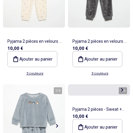
Pyjama 2 pièces en velours -
Pyjama 2 pièces en velours -
10,00 €
10,00 €
Sweat avec volants aux
Sweat avec volants aux
emmanchures + pantalon
emmanchures + pantalon
Ajouter au panier
Ajouter au panier
3 couleurs
3 couleurs
1
/
5
1
/
5
Pyjama 2 pièces - Sweat +
10,00 €
pantalon
Ajouter au panier