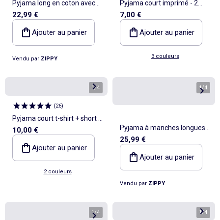
Pyjama long en coton avec
Pyjama court imprimé - 2
22,99 €
7,00 €
Princesses Disney
pièces
Ajouter au panier
Ajouter au panier
3 couleurs
Vendu par
ZIPPY
1
/
4
1
/
4
(
26
)
Pyjama court t-shirt + short -
Pyjama à manches longues
10,00 €
2 pièces
25,99 €
avec imprimé Stitch & Angel
Ajouter au panier
Ajouter au panier
2 couleurs
Vendu par
ZIPPY
1
/
4
1
/
4