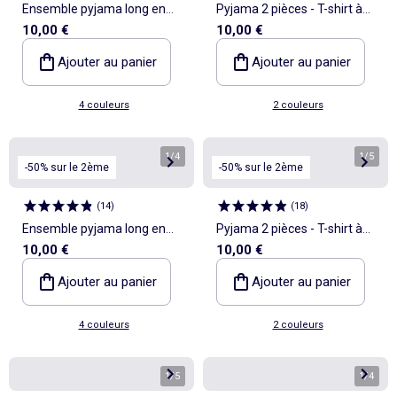
Ensemble pyjama long en
Pyjama 2 pièces - T-shirt à
10,00 €
10,00 €
maille pointelle - 2 pièces
manches courtes + pantalon
rayé
Ajouter au panier
Ajouter au panier
4 couleurs
2 couleurs
1
/
4
1
/
5
-50% sur le 2ème
-50% sur le 2ème
(
14
)
(
18
)
Ensemble pyjama long en
Pyjama 2 pièces - T-shirt à
10,00 €
10,00 €
maille pointelle - 2 pièces
manches courtes + pantalon
rayé
Ajouter au panier
Ajouter au panier
4 couleurs
2 couleurs
1
/
5
1
/
4