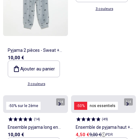
3 couleurs
Pyjama 2 pièces - Sweat +
10,00 €
pantalon
Ajouter au panier
3 couleurs
1
/
4
1
/
4
-50% sur le 2ème
-50%
nos essentiels
(
14
)
(
49
)
Ensemble pyjama long en
Ensemble de pyjama haut +
Prix de vente
Prix de référence
10,00 €
4,50 €
9,00 €
PDR
maille pointelle - 2 pièces
short en maille côtelée coton