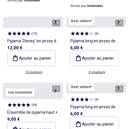
Vendu par
Unimodes
Vendu par
Unimodes
Best sellers*
1
/
3
1
/
4
(
15
)
(
6
)
Pyjama 'Disney' en jersey de
Pyjama long en jersey de
12,00 €
6,00 €
coton
coton - 2 pièces
Ajouter au panier
Ajouter au panier
3 couleurs
4 couleurs
Best sellers*
1
/
5
1
/
5
nos essentiels
(
6
)
(
49
)
Pyjama long en jersey de
Ensemble de pyjama haut +
6,00 €
coton - 2 pièces
9,00 €
short en maille côtelée coton
Ajouter au panier