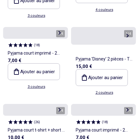
Ajouter au panier
4 couleurs
3 couleurs
1
/
4
1
/
4
(
18
)
Pyjama court imprimé - 2
Pyjama 'Disney' 2 pièces - T-
7,00 €
pièces
15,00 €
shirt à manches longues +
Ajouter au panier
pantalon
Ajouter au panier
3 couleurs
2 couleurs
1
/
4
1
/
4
(
26
)
(
18
)
Pyjama court t-shirt + short -
Pyjama court imprimé - 2
10,00 €
7,00 €
2 pièces
pièces