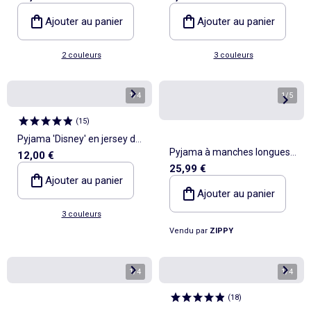
Ajouter au panier
Ajouter au panier
2 couleurs
3 couleurs
1
/
4
1
/
5
(
15
)
Pyjama 'Disney' en jersey de
Pyjama à manches longues
12,00 €
coton
25,99 €
en coton avec masque
Ajouter au panier
rembourré
Ajouter au panier
3 couleurs
Vendu par
ZIPPY
1
/
4
1
/
4
(
18
)