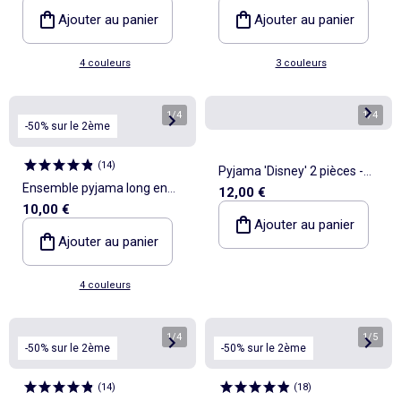
Ajouter au panier
Ajouter au panier
4 couleurs
3 couleurs
1
/
4
1
/
4
-50% sur le 2ème
(
14
)
Pyjama 'Disney' 2 pièces -
Ensemble pyjama long en
12,00 €
Sweat + pantalon
10,00 €
maille pointelle - 2 pièces
Ajouter au panier
Ajouter au panier
4 couleurs
1
/
4
1
/
5
-50% sur le 2ème
-50% sur le 2ème
(
14
)
(
18
)