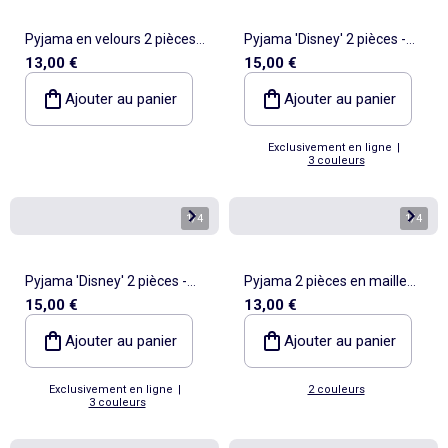
Pyjama en velours 2 pièces
Pyjama 'Disney' 2 pièces -
13,00 €
15,00 €
'Winnie'
Sweat + pantalon
Ajouter au panier
Ajouter au panier
Exclusivement en ligne
|
3 couleurs
1
/
4
1
/
4
Pyjama 'Disney' 2 pièces -
Pyjama 2 pièces en maille
15,00 €
13,00 €
Sweat + pantalon
pointelle
Ajouter au panier
Ajouter au panier
Exclusivement en ligne
|
2 couleurs
3 couleurs