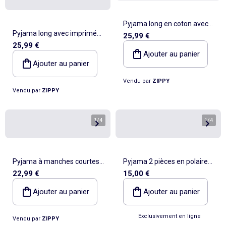
Pyjama long en coton avec
Pyjama long avec imprimé
25,99 €
imprimés Minnie
25,99 €
Stitch qui brille dans le noir
Ajouter au panier
Ajouter au panier
Vendu par
ZIPPY
Vendu par
ZIPPY
1
/
4
1
/
4
Pyjama à manches courtes
Pyjama 2 pièces en polaire
22,99 €
15,00 €
en coton avec imprimé Hello
corail - Sweat + pantalon
Kitty
Ajouter au panier
Ajouter au panier
Exclusivement en ligne
Vendu par
ZIPPY