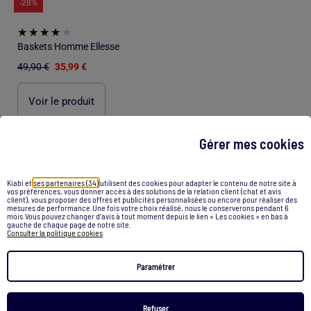
-28%
Baskets Homme Ellesse
49,90 €
35,99 €
Voir le produit
Gérer mes cookies
/
Accueil
Baskets nike kaki
Kiabi et
ses partenaires (34)
utilisent des cookies pour adapter le contenu de notre site à
vos préférences, vous donner accès à des solutions de la relation client (chat et avis
client), vous proposer des offres et publicités personnalisées ou encore pour réaliser des
Recommandations
mesures de performance.Une fois votre choix réalisé, nous le conserverons pendant 6
mois.Vous pouvez changer d’avis à tout moment depuis le lien « Les cookies » en bas à
gauche de chaque page de notre site.
Consulter la politique cookies
Short nike s
Basket garcon
Legging nike s
Basket puma femme
Basket on femme
Paramétrer
Sweat de noel femme
Basket scratch garçon
Legging
Couette rayé
Gants tommy hilfiger noir
Refuser