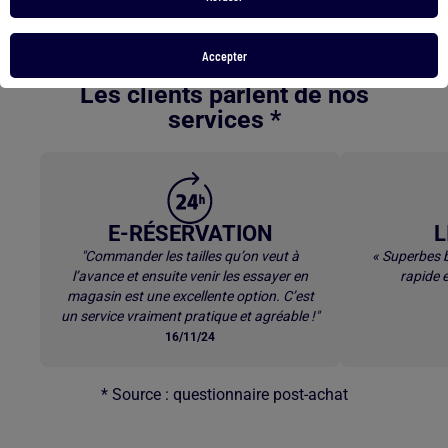
Retour au contenu principal
Accepter
Les clients parlent de nos
services *
E-RÉSERVATION
L
"Commander les tailles qu’on veut à
« Superbes b
l’avance et ensuite venir les essayer en
rapide e
magasin est une excellente option. C’est
un service vraiment pratique et agréable !"
16/11/24
* Source : questionnaire post-achat