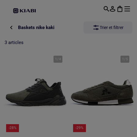
Passer au contenu principal
Baskets nike kaki
Trier et filtrer
3 articles
1
/
4
1
/
5
-28%
-29%