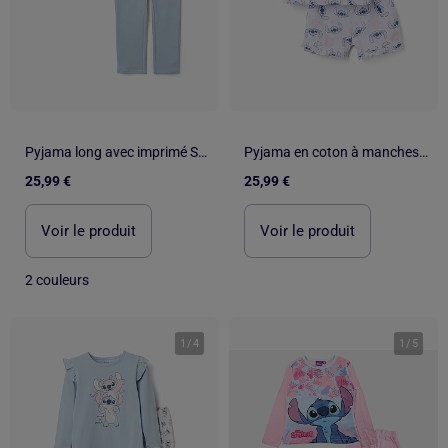
Pyjama long avec imprimé Stitch qui brille dans le noir
Pyjama en coton à manches courtes avec motif Stitch
25,99 €
25,99 €
Voir le produit
Voir le produit
2 couleurs
1
/
4
1
/
5