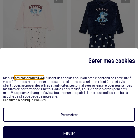
Gérer mes cookies
Kiabi et
ses partenaires (34)
utilisent des cookies pour adapter le contenu de notre site à
vos préférences, vous donner accès à des solutions de la relation client (chat et avis
client), vous proposer des offres et publicités personnalisées ou encore pour réaliser des
Pyjama 'Disney' en jersey - 2 pièces : T-shirt à manches longues + pantalon
mesures de performance.Une fois votre choix réalisé, nous le conserverons pendant 6
Pyjama 'Disney' 2 pièces - Sweat + pantalon
mois.Vous pouvez changer d’avis à tout moment depuis le lien « Les cookies » en bas à
gauche de chaque page de notre site.
15,00 €
15,00 €
Consulter la politique cookies
Voir le produit
Voir le produit
Paramétrer
Exclu Web
Refuser