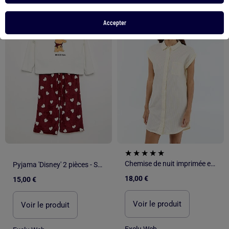
1
/
4
1
/
3
Accepter
Chemise de nuit imprimée en voile de coton
Pyjama 'Disney' 2 pièces - Sweat + pantalon
18,00 €
15,00 €
Voir le produit
Voir le produit