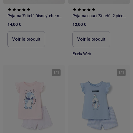
Pyjama 'Stitch' 'Disney' chemise manches courtes + short - 2 pièces
Pyjama court 'Stitch' - 2 pièces
14,00 €
12,00 €
Voir le produit
Voir le produit
Exclu Web
1
/
3
1
/
3