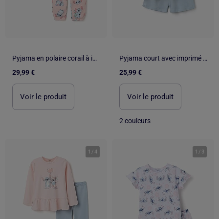
Pyjama en polaire corail à imprimé Stitch
Pyjama court avec imprimé Stitch qui brille dans le noir
29,99 €
25,99 €
Voir le produit
Voir le produit
2 couleurs
1
/
4
1
/
3