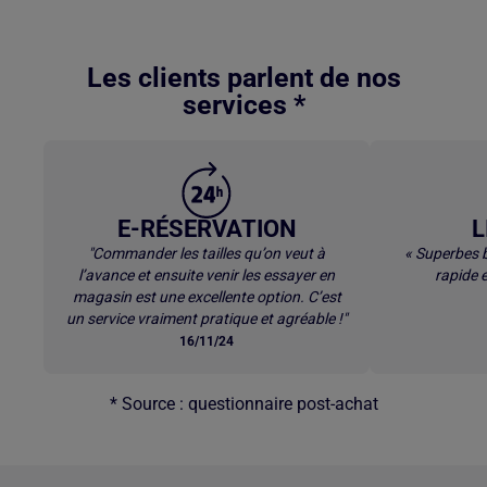
Retour au contenu principal
Les clients parlent de nos
services *
E-RÉSERVATION
L
"Commander les tailles qu’on veut à
« Superbes b
l’avance et ensuite venir les essayer en
rapide e
magasin est une excellente option. C’est
un service vraiment pratique et agréable !"
16/11/24
* Source : questionnaire post-achat