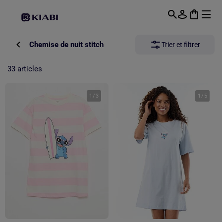
Passer au contenu principal
Chemise de nuit stitch
Trier et filtrer
33 articles
1
/
3
1
/
5