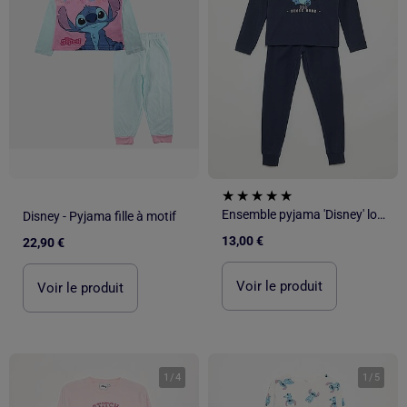
Ensemble pyjama 'Disney' long T-shirt + pantalon - 2 pièces
Disney - Pyjama fille à motif
13,00 €
22,90 €
Voir le produit
Voir le produit
1
/
4
1
/
5