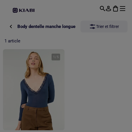
Passer au contenu principal
Body dentelle manche longue
Trier et filtrer
1 article
1
/
5