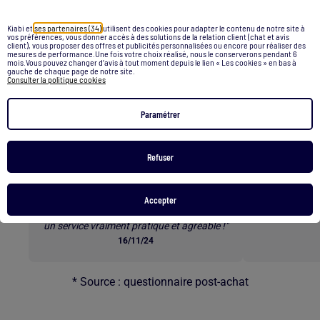
Retour au contenu principal
Kiabi et
ses partenaires (34)
utilisent des cookies pour adapter le contenu de notre site à
vos préférences, vous donner accès à des solutions de la relation client (chat et avis
client), vous proposer des offres et publicités personnalisées ou encore pour réaliser des
mesures de performance.Une fois votre choix réalisé, nous le conserverons pendant 6
mois.Vous pouvez changer d’avis à tout moment depuis le lien « Les cookies » en bas à
Les clients parlent de nos
gauche de chaque page de notre site.
Consulter la politique cookies
services *
Paramétrer
Refuser
E-RÉSERVATION
L
"Commander les tailles qu’on veut à
« Superbes b
l’avance et ensuite venir les essayer en
rapide e
Accepter
magasin est une excellente option. C’est
un service vraiment pratique et agréable !"
16/11/24
* Source : questionnaire post-achat