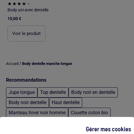
Body uni avec dentelle
15,00 €
Voir le produit
/
Accueil
Body dentelle manche longue
Recommandations
Jupe longue
Top dentelle
Body noir en dentelle
Body noir dentelle
Haut dentelle
Manteau hiver noir homme
Couette coton bio
Pantalon en polaire homme
Coupe ado garcon
Gérer mes cookies
Robe noir en dentelle