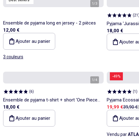
1
/
3
(
21
Ensemble de pyjama long en jersey - 2 pièces
Pyjama 'Jurassic
12,00 €
18,00 €
Ajouter au panier
Ajouter a
3 couleurs
-49%
1
/
4
(
6
)
(
1
)
Ensemble de pyjama t-shirt + short 'One Piece'
Prix de vente
Prix de
18,00 €
19,99 €
39,90 €
- 2 pièces
Ajouter au panier
Ajouter a
Vendu par
ATLA