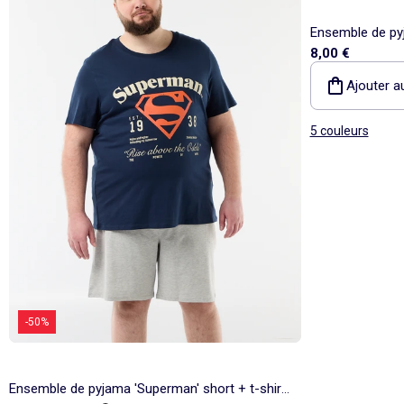
Ensemble de pyj
8,00 €
pièces
Ajouter a
5 couleurs
-50%
Ensemble de pyjama 'Superman' short + t-shirt