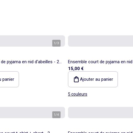
1
/
3
de pyjama en nid d'abeilles - 2
Ensemble court de pyjama en nid d
15,00 €
pièces
u panier
Ajouter au panier
5 couleurs
1
/
4