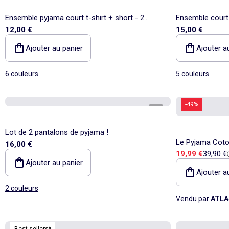
Ensemble pyjama court t-shirt + short - 2
Ensemble court 
12,00 €
15,00 €
pièces
pièces
Ajouter au panier
Ajouter a
6 couleurs
5 couleurs
-49%
1
/
6
Lot de 2 pantalons de pyjama !
Le Pyjama Coton Styl
16,00 €
Prix de vente
Prix de
19,99 €
39,90 €
MEN
Ajouter au panier
Ajouter a
2 couleurs
Vendu par
ATLA
Best sellers*