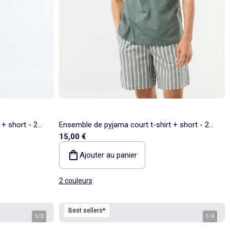
+ short - 2
Ensemble de pyjama court t-shirt + short - 2
15,00 €
pièces
Ajouter au panier
2 couleurs
Best sellers*
1
/
3
1
/
4