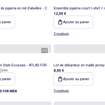
de pyjama en nid d'abeilles - 2
Ensemble pyjama court t-shirt + s
12,00 €
pièces
u panier
Ajouter au panier
3 couleurs
1
/
3
e Ecossais - ATLAS FOR
Lot de débardeur en maille jersey
 référence
8,00 €
PDR
u panier
Ajouter au panier
3 couleurs
S FOR MEN