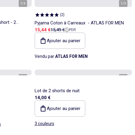
1
/
4
1
/
3
(
2
)
hort - 2
Pyjama Coton à Carreaux - ATLAS FOR MEN
Prix de vente
Prix de référence
15,44 €
15,49 €
PDR
Ajouter au panier
Vendu par
ATLAS FOR MEN
1
/
7
1
/
8
Lot de 2 shorts de nuit
14,00 €
Ajouter au panier
3 couleurs
s