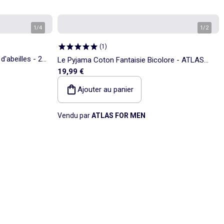
1
/
4
1
/
2
(
1
)
'abeilles - 2
Le Pyjama Coton Fantaisie Bicolore - ATLAS
19,99 €
FOR MEN
Ajouter au panier
Vendu par
ATLAS FOR MEN