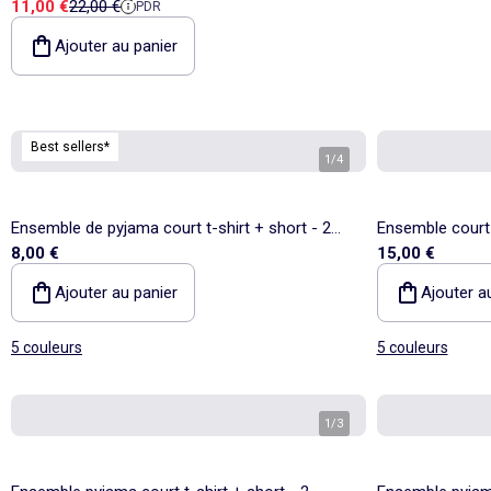
Prix de vente
Prix de référence
11,00 €
22,00 €
PDR
- 2 pièces
Ajouter au panier
Best sellers*
1
/
4
Ensemble de pyjama court t-shirt + short - 2
Ensemble court 
8,00 €
15,00 €
pièces
pièces
Ajouter au panier
Ajouter a
5 couleurs
5 couleurs
1
/
3