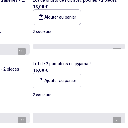
'abeilles - 2
Lot de shorts de nuit avec poches - 2 pièces
15,00 €
Ajouter au panier
s
2 couleurs
1
/
5
1
/
6
Lot de 2 pantalons de pyjama !
 - 2 pièces
16,00 €
Ajouter au panier
2 couleurs
1
/
3
1
/
3