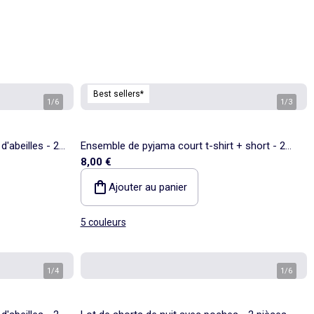
Best sellers*
1
/
6
1
/
3
'abeilles - 2
Ensemble de pyjama court t-shirt + short - 2
8,00 €
pièces
Ajouter au panier
5 couleurs
1
/
4
1
/
6