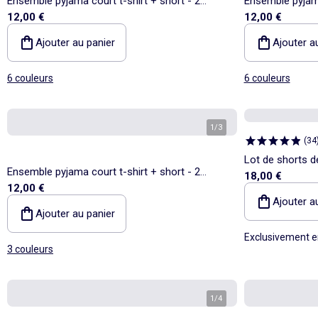
Ensemble pyjama court t-shirt + short - 2
Ensemble pyjama
12,00 €
12,00 €
pièces
pièces
Ajouter au panier
Ajouter a
6 couleurs
6 couleurs
1
/
3
(
34
Lot de shorts de
Ensemble pyjama court t-shirt + short - 2
18,00 €
12,00 €
pièces
Ajouter a
Ajouter au panier
Exclusivement e
3 couleurs
1
/
4