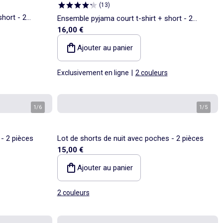
(
13
)
hort - 2
Ensemble pyjama court t-shirt + short - 2
16,00 €
pièces
Ajouter au panier
Exclusivement en ligne
|
2 couleurs
1
/
6
1
/
5
 - 2 pièces
Lot de shorts de nuit avec poches - 2 pièces
15,00 €
Ajouter au panier
2 couleurs