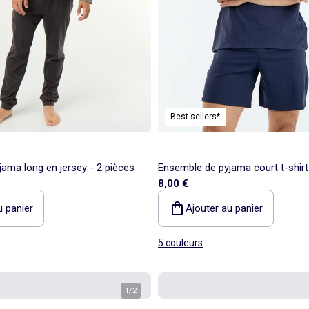
Best sellers*
ama long en jersey - 2 pièces
Ensemble de pyjama court t-shirt 
8,00 €
pièces
u panier
Ajouter au panier
5 couleurs
1
/
2