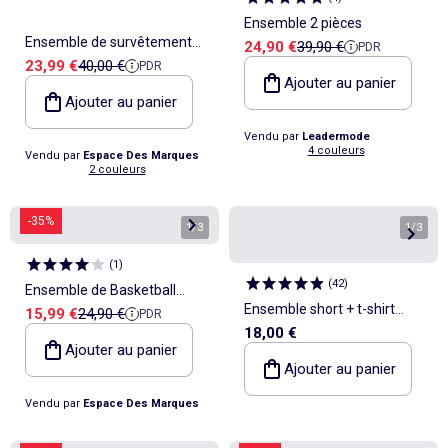
Ensemble 2 pièces
Ensemble de survêtement
Prix de vente
Prix de référence
24,90 €
39,90 €
PDR
Prix de vente
Prix de référence
23,99 €
40,00 €
PDR
Mixte Kappa
Ajouter au panier
Ajouter au panier
Vendu par
Leadermode
4 couleurs
Vendu par
Espace Des Marques
2 couleurs
-35%
1
/
3
1
/
3
(
1
)
(
42
)
Ensemble de Basketball
Ensemble short + t-shirt
Prix de vente
Prix de référence
15,99 €
24,90 €
PDR
Garçon Sport Zone
18,00 €
'Pokémon' 'Pikachu' - 2
Ajouter au panier
pièces
Ajouter au panier
Vendu par
Espace Des Marques