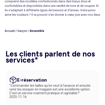
comprend des modèles confectionnés dans des tissus doux et
confortables et disponibles dans une variété de tons et de coupes. Et
ils s’adaptent à différents types de besoins et d’envies. Votre junior
aime les couleurs ? Il va pouvoir s’en donner à cœur joie avec nos deux
pièces bicolores qui donnent du peps au quotidien. Et pourquoi ne
pas adhérer à notre programme de fidélité grâce auquel vous pourrez
bénéficier de réductions sur vos achats pour toute la famille ? Vous
Accueil
/
Garçon
/
Ensemble
pourrez ainsi profiter de prix encore plus abordables tout en vous
faisant plaisir ainsi qu’aux êtres qui vous sont chers. À vos clics pour
découvrir toutes les pépites que notre site a à offrir !
Vous trouverez des
ensembles pas chers pour garçon
de
différents styles dans des tailles allant de 3 à 12 ans, selon les
Les clients parlent de nos
options. Préférez les tenues à manches courtes, comme les
services*
ensembles t-shirt bermuda
, lorsque la météo est favorable, ceux
sans manches par grosse chaleur et adoptez les manches longues
par temps plus frais. Si vous ne souhaitez pas finaliser votre achat tout
de suite, cliquez sur « Enregistrer dans ma wishlist » au lieu de cliquer
sur « Ajouter au panier ». Votre sélection sera alors sauvegardée dans
E-réservation
votre panier pendant 15 jours. Vous avez aussi la possibilité de
"Commander les tailles qu’on veut à l’avance et ensuite
réserver sur le site de KIABI pour ensuite essayer et payer en magasin.
venir les essayer en magasin est une excellente option.
Vivez la mode à votre image !
C’est un service vraiment pratique et agréable !"
LES DERNIÈRES TENDANCES EN ENSEMBLES POUR GARÇON
2025-11-16
Parmi les tenues décontractées qui plaisent tout particulièrement aux