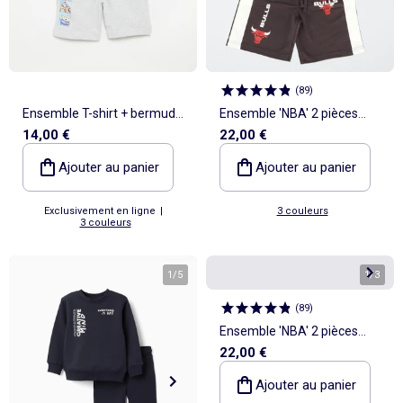
(
89
)
Ensemble T-shirt + bermuda
Ensemble 'NBA' 2 pièces
14,00 €
22,00 €
'Disney' - 2 pièces
short + T-shirt
Ajouter au panier
Ajouter au panier
Exclusivement en ligne
|
3 couleurs
3 couleurs
1
/
5
1
/
3
(
89
)
Ensemble 'NBA' 2 pièces
22,00 €
short + T-shirt
Ajouter au panier