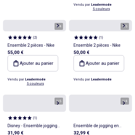
Vendu par
Leadermode
5 couleurs
1
/
4
1
/
5
(
2
)
(
1
)
Ensemble 2 pièces - Nike
Ensemble 2 pièces - Nike
55,00 €
50,00 €
Ajouter au panier
Ajouter au panier
Vendu par
Leadermode
Vendu par
Leadermode
5 couleurs
1
/
5
1
/
4
(
1
)
Disney - Ensemble jogging
Ensemble de jogging en
31,90 €
32,99 €
garçon veste et pantalon à
coton peigné avec imprimé