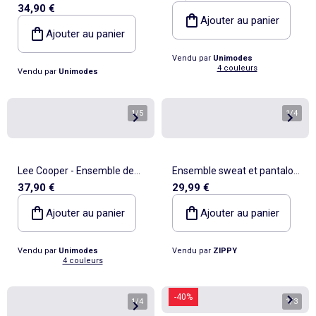
34,90 €
t-shirt short et chaussettes
pantalon garçon
Ajouter au panier
enfant à imprimé
Ajouter au panier
Vendu par
Unimodes
4 couleurs
Vendu par
Unimodes
1
/
5
1
/
4
Lee Cooper - Ensemble de
Ensemble sweat et pantalon
37,90 €
29,99 €
jogging, sweat à capuche et
de jogging avec imprimé
pantalon garçon
Ajouter au panier
Ajouter au panier
Vendu par
Unimodes
Vendu par
ZIPPY
4 couleurs
-40%
1
/
4
1
/
3