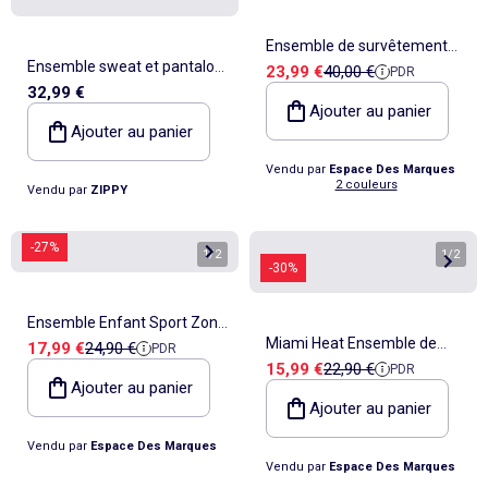
Ensemble de survêtement
Ensemble sweat et pantalon
Prix de vente
Prix de référence
23,99 €
40,00 €
PDR
Garçon Redskins
32,99 €
de jogging avec imprimé
Ajouter au panier
Ajouter au panier
Vendu par
Espace Des Marques
2 couleurs
Vendu par
ZIPPY
-27%
1
/
2
1
/
2
-30%
Ensemble Enfant Sport Zone
Miami Heat Ensemble de
Prix de vente
Prix de référence
17,99 €
24,90 €
PDR
Tokyo
Prix de vente
Prix de référence
15,99 €
22,90 €
PDR
basketball Enfant Sport
Ajouter au panier
Zone
Ajouter au panier
Vendu par
Espace Des Marques
Vendu par
Espace Des Marques