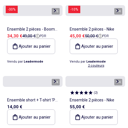
-30%
-10%
1
/
5
1
/
4
Ensemble 2 pièces - Boom
Ensemble 2 pièces - Nike
Prix de vente
Prix de référence
Prix de vente
Prix de référence
34,30 €
49,00 €
45,00 €
50,00 €
PDR
PDR
Kids
Ajouter au panier
Ajouter au panier
Vendu par
Leadermode
Vendu par
Leadermode
2 couleurs
1
/
4
1
/
4
(
2
)
Ensemble short + T-shirt 'Pat'
Ensemble 2 pièces - Nike
14,00 €
55,00 €
Patrouille'
Ajouter au panier
Ajouter au panier