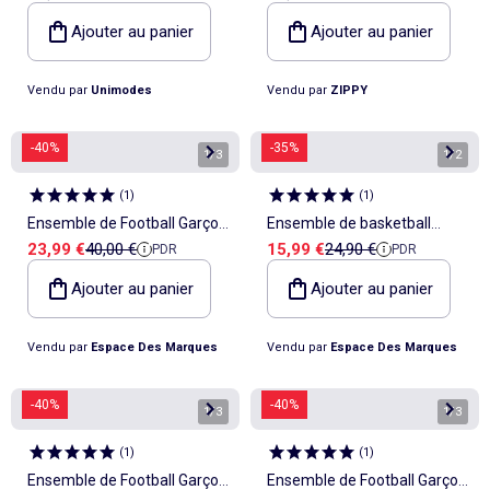
motif
art
Ajouter au panier
Ajouter au panier
Vendu par
Unimodes
Vendu par
ZIPPY
-40%
-35%
1
/
3
1
/
2
(
1
)
(
1
)
Ensemble de Football Garçon
Ensemble de basketball
Prix de vente
Prix de référence
Prix de vente
Prix de référence
23,99 €
40,00 €
15,99 €
24,90 €
PDR
PDR
Kappa
Enfant Sport Zone
Ajouter au panier
Ajouter au panier
Vendu par
Espace Des Marques
Vendu par
Espace Des Marques
-40%
-40%
1
/
3
1
/
3
(
1
)
(
1
)
Ensemble de Football Garçon
Ensemble de Football Garçon