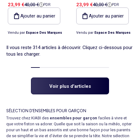
Prix de vente
Prix de référence
Prix de vente
Prix de référence
23,99 €
40,00 €
23,99 €
40,00 €
PDR
PDR
Kappa
Kappa
Ajouter au panier
Ajouter au panier
Vendu par
Espace Des Marques
Vendu par
Espace Des Marques
Il vous reste 314 articles à découvrir. Cliquez ci-dessous pour
tous les charger.
Voir plus d'articles
SÉLECTION D’ENSEMBLES POUR GARÇON
Trouvez chez KIABI des
ensembles pour garçon
faciles à vivre et
que votre fiston va adorer. Quelle que soit la saison ou la météo, opter
pour un haut et un bas assortis est une bonne façon pour les parents
de se simplifier la vie et d’éviter de se prendre la tête. Notre sélection