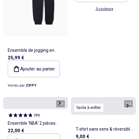
3 couleurs
Ensemble de jogging en
25,99 €
coton peigné avec imprimé
Creative
Ajouter au panier
Vendu par
ZIPPY
1
/
3
1
/
4
facile à enfiler
(
89
)
Ensemble 'NBA' 2 pièces
T-shirt sans sens & réversible
22,00 €
short + T-shirt
9,00 €
à manches courtes