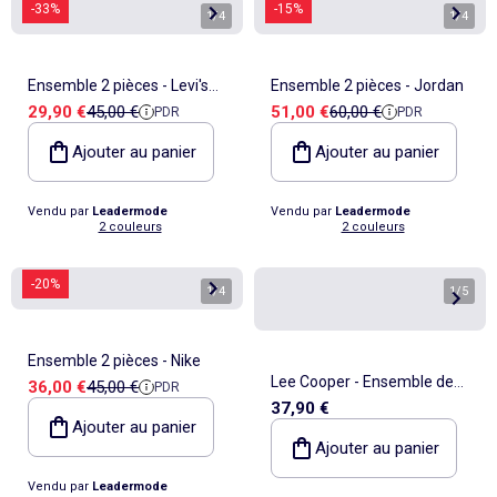
-33%
-15%
1
/
4
1
/
4
Ensemble 2 pièces - Levi's
Ensemble 2 pièces - Jordan
Prix de vente
Prix de référence
Prix de vente
Prix de référence
29,90 €
45,00 €
51,00 €
60,00 €
PDR
PDR
Kids
Ajouter au panier
Ajouter au panier
Vendu par
Leadermode
Vendu par
Leadermode
2 couleurs
2 couleurs
-20%
1
/
4
1
/
5
Ensemble 2 pièces - Nike
Lee Cooper - Ensemble de
Prix de vente
Prix de référence
36,00 €
45,00 €
PDR
37,90 €
jogging, sweat à capuche et
Ajouter au panier
pantalon garçon
Ajouter au panier
Vendu par
Leadermode