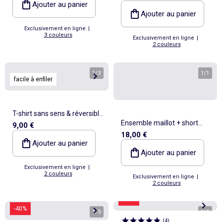
Ajouter au panier
Ajouter au panier
Exclusivement en ligne
|
3 couleurs
Exclusivement en ligne
|
2 couleurs
1
/
3
1
/
1
facile à enfiler
T-shirt sans sens & réversible
Ensemble maillot + short
9,00 €
à manches courtes
18,00 €
sous licence officielle de La
Ajouter au panier
Coupe du Monde de la FIFA
Ajouter au panier
26™ - 2 pièces
Exclusivement en ligne
|
2 couleurs
Exclusivement en ligne
|
2 couleurs
-37%
-40%
1
/
3
1
/
5
(
4
)