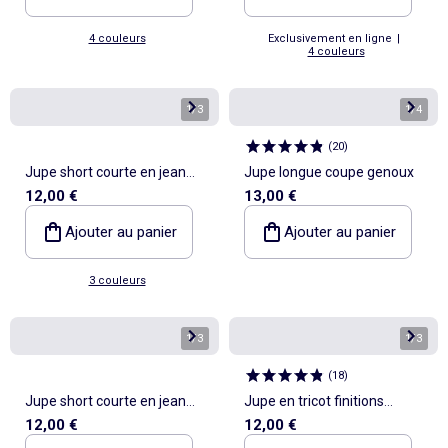
4 couleurs
Exclusivement en ligne
|
4 couleurs
1
/
3
1
/
4
(
20
)
Jupe short courte en jean
Jupe longue coupe genoux
12,00 €
13,00 €
avec nœuds
Ajouter au panier
Ajouter au panier
3 couleurs
1
/
3
1
/
3
(
18
)
Jupe short courte en jean
Jupe en tricot finitions
12,00 €
12,00 €
avec nœuds
ondulées