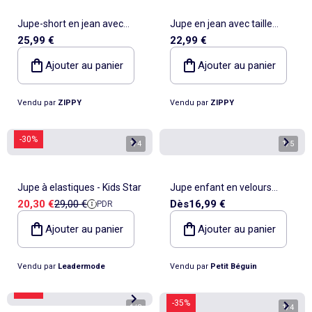
Jupe-short en jean avec
Jupe en jean avec taille
25,99 €
22,99 €
fermeture asymétrique
paperbag et poches
Ajouter au panier
Ajouter au panier
Vendu par
ZIPPY
Vendu par
ZIPPY
-30%
1
/
4
1
/
5
Jupe à elastiques - Kids Star
Jupe enfant en velours
Prix de vente
Prix de référence
20,30 €
29,00 €
Dès
16,99 €
PDR
côtelé Belle de Nuit
Ajouter au panier
Ajouter au panier
Vendu par
Leadermode
Vendu par
Petit Béguin
-60%
-35%
1
/
3
1
/
4