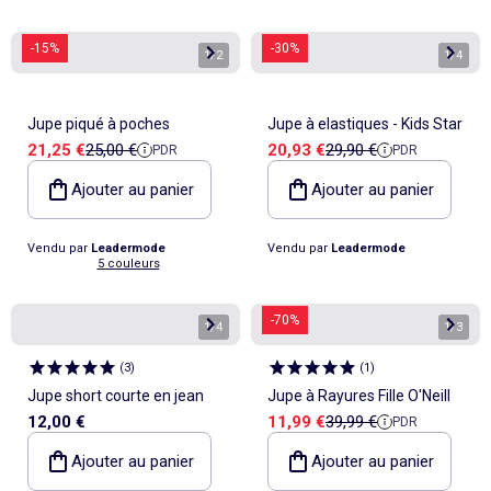
-15%
-30%
1
/
2
1
/
4
Jupe piqué à poches
Jupe à elastiques - Kids Star
Prix de vente
Prix de référence
Prix de vente
Prix de référence
21,25 €
25,00 €
20,93 €
29,90 €
PDR
PDR
Ajouter au panier
Ajouter au panier
Vendu par
Leadermode
Vendu par
Leadermode
5 couleurs
-70%
1
/
4
1
/
3
(
3
)
(
1
)
Jupe short courte en jean
Jupe à Rayures Fille O'Neill
Prix de vente
Prix de référence
12,00 €
11,99 €
39,99 €
PDR
Ajouter au panier
Ajouter au panier