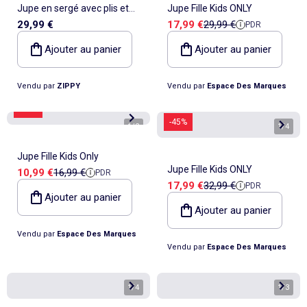
Jupe en sergé avec plis et
Jupe Fille Kids ONLY
Prix de vente
Prix de référence
29,99 €
17,99 €
29,99 €
PDR
poches cargo
Ajouter au panier
Ajouter au panier
Vendu par
ZIPPY
Vendu par
Espace Des Marques
-35%
-45%
1
/
2
1
/
4
Jupe Fille Kids Only
Jupe Fille Kids ONLY
Prix de vente
Prix de référence
10,99 €
16,99 €
PDR
Prix de vente
Prix de référence
17,99 €
32,99 €
PDR
Ajouter au panier
Ajouter au panier
Vendu par
Espace Des Marques
Vendu par
Espace Des Marques
1
/
4
1
/
3