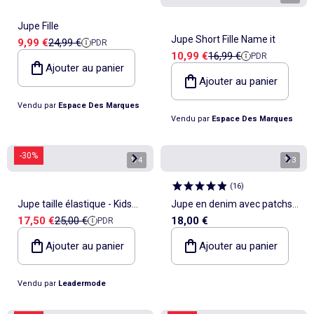
Jupe Fille
Jupe Short Fille Name it
Prix de vente
Prix de référence
9,99 €
24,99 €
PDR
Prix de vente
Prix de référence
10,99 €
16,99 €
PDR
Ajouter au panier
Ajouter au panier
Vendu par
Espace Des Marques
Vendu par
Espace Des Marques
-30%
1
/
4
1
/
3
(
16
)
Jupe taille élastique - Kids
Jupe en denim avec patchs
Prix de vente
Prix de référence
17,50 €
25,00 €
18,00 €
PDR
Star
brodés 'Hello Kitty'
Ajouter au panier
Ajouter au panier
Vendu par
Leadermode