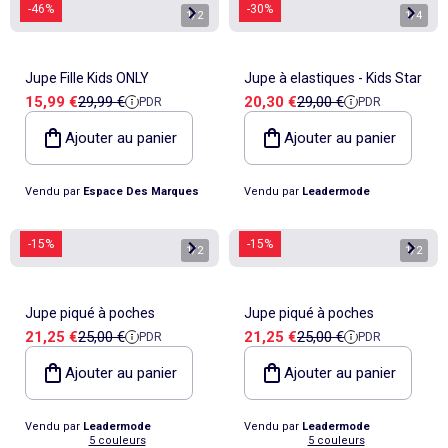
-46%
-30%
1
/
2
1
/
4
Jupe Fille Kids ONLY
Jupe à elastiques - Kids Star
Prix de vente
Prix de référence
Prix de vente
Prix de référence
15,99 €
29,99 €
20,30 €
29,00 €
PDR
PDR
Ajouter au panier
Ajouter au panier
Vendu par
Espace Des Marques
Vendu par
Leadermode
-15%
-15%
1
/
2
1
/
2
Jupe piqué à poches
Jupe piqué à poches
Prix de vente
Prix de référence
Prix de vente
Prix de référence
21,25 €
25,00 €
21,25 €
25,00 €
PDR
PDR
Ajouter au panier
Ajouter au panier
Vendu par
Leadermode
Vendu par
Leadermode
5 couleurs
5 couleurs