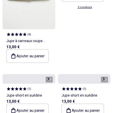
2 couleurs
(
4
)
Jupe à carreaux coupe
13,00 €
courte
Ajouter au panier
1
/
3
1
/
3
(
1
)
(
1
)
Jupe-short en suédine
Jupe-short en suédine
13,00 €
13,00 €
Ajouter au panier
Ajouter au panier