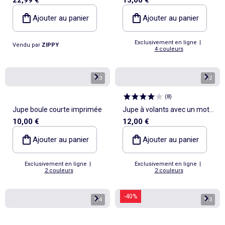
plis
Ajouter au panier
Ajouter au panier
Exclusivement en ligne
|
Vendu par
ZIPPY
4 couleurs
1
/
3
1
/
2
(
8
)
Jupe boule courte imprimée
Jupe à volants avec un motif
10,00 €
12,00 €
léopard
Ajouter au panier
Ajouter au panier
Exclusivement en ligne
|
Exclusivement en ligne
|
2 couleurs
2 couleurs
-40%
1
/
4
1
/
3