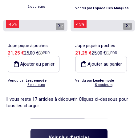
2 couleurs
Vendu par
Espace Des Marques
-15%
-15%
1
/
2
1
/
2
Jupe piqué à poches
Jupe piqué à poches
Prix de vente
Prix de référence
Prix de vente
Prix de référence
21,25 €
25,00 €
21,25 €
25,00 €
PDR
PDR
Ajouter au panier
Ajouter au panier
Vendu par
Leadermode
Vendu par
Leadermode
5 couleurs
5 couleurs
Il vous reste 17 articles à découvrir. Cliquez ci-dessous pour
tous les charger.
Voir plus d'articles