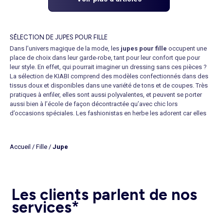
SÉLECTION DE JUPES POUR FILLE
Dans l’univers magique de la mode, les
jupes pour fille
occupent une
place de choix dans leur garde-robe, tant pour leur confort que pour
leur style. En effet, qui pourrait imaginer un dressing sans ces pièces ?
La sélection de KIABI comprend des modèles confectionnés dans des
tissus doux et disponibles dans une variété de tons et de coupes. Très
pratiques à enfiler, elles sont aussi polyvalentes, et peuvent se porter
aussi bien à l’école de façon décontractée qu’avec chic lors
d’occasions spéciales. Les fashionistas en herbe les adorent car elles
permettent de multiples combinaisons avec de jolis hauts de leur
choix et des collants lorsqu’il fait plus frais, de quoi pouvoir admirer
ses tenues devant le miroir et multiplier les looks. Si vous ne souhaitez
Accueil
/
Fille
/
Jupe
pas finaliser vos achats tout de suite, cliquez sur « Enregistrer dans ma
wishlist » au lieu de cliquer sur « Ajouter au panier ». Votre sélection
sera alors sauvegardée dans votre panier pendant 15 jours. Vous avez
aussi la possibilité de réserver sur le site pour ensuite essayer et payer
en magasin. Le bonheur n’est plus qu’à quelques clics !
Les clients parlent de nos
Dans des tailles allant de 3 à 16 ans selon les modèles, vous trouverez
services*
des
jupes pour filles
pour tous les budgets. Pour les parents qui
cherchent des options abordables, nos
jupes pas chères
sont une