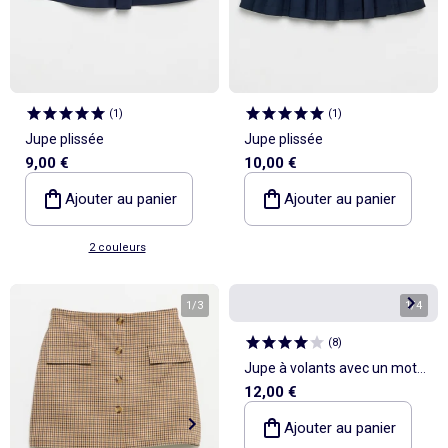
(
1
)
(
1
)
Jupe plissée
Jupe plissée
9,00 €
10,00 €
Ajouter au panier
Ajouter au panier
2 couleurs
1
/
3
1
/
4
(
8
)
Jupe à volants avec un motif
12,00 €
léopard
Ajouter au panier