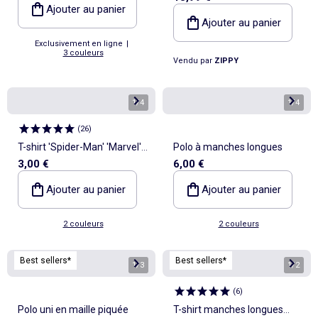
Ajouter au panier
Avengers
Ajouter au panier
Exclusivement en ligne
|
3 couleurs
Vendu par
ZIPPY
1
/
4
1
/
4
(
26
)
T-shirt 'Spider-Man' 'Marvel'
Polo à manches longues
3,00 €
6,00 €
manches courtes
Ajouter au panier
Ajouter au panier
2 couleurs
2 couleurs
Best sellers*
Best sellers*
1
/
3
1
/
2
(
6
)
Polo uni en maille piquée
T-shirt manches longues