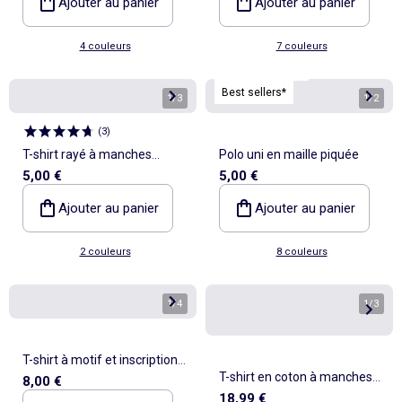
Ajouter au panier
Ajouter au panier
4 couleurs
7 couleurs
Personnalisable
Best sellers*
1
/
3
1
/
2
(
3
)
T-shirt rayé à manches
Polo uni en maille piquée
5,00 €
5,00 €
courtes
Ajouter au panier
Ajouter au panier
2 couleurs
8 couleurs
1
/
4
1
/
3
T-shirt à motif et inscription à
T-shirt en coton à manches
8,00 €
manches longues
18,99 €
longues et imprimé