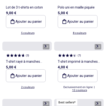
Lot de 3 t-shirts en coton
Polo uni en maille piquée
9,00 €
5,00 €
Ajouter au panier
Ajouter au panier
5 couleurs
8 couleurs
1
/
3
1
/
2
(
3
)
(
7
)
T-shirt rayé à manches
T-shirt imprimé à manches
5,00 €
4,00 €
courtes
longues
Ajouter au panier
Ajouter au panier
2 couleurs
Exclusivement en ligne
|
12 couleurs
Best sellers*
1
/
3
1
/
3