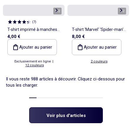
1
/
2
1
/
2
(
7
)
T-shirt imprimé à manches
T-shirt 'Marvel' 'Spider-man'
4,00 €
8,00 €
longues
à manches longues
Ajouter au panier
Ajouter au panier
Exclusivement en ligne
|
2 couleurs
12 couleurs
Il vous reste 988 articles à découvrir. Cliquez ci-dessous pour
tous les charger.
Voir plus d'articles