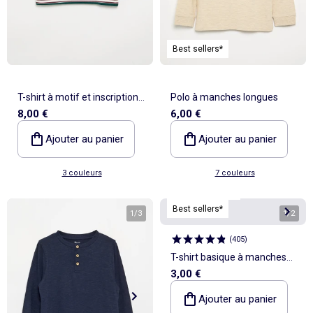
Best sellers*
T-shirt à motif et inscription à
Polo à manches longues
8,00 €
6,00 €
manches longues
Ajouter au panier
Ajouter au panier
3 couleurs
7 couleurs
Personnalisable
Best sellers*
1
/
3
1
/
2
(
405
)
T-shirt basique à manches
3,00 €
longues
Ajouter au panier