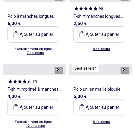
(
6
)
Polo à manches longues
T-shirt manches longues
6,00 €
2,50 €
imprimé
Ajouter au panier
Ajouter au panier
Exclusivement en ligne
|
8 couleurs
7 couleurs
Personnalisable
Best sellers*
1
/
2
1
/
3
(
7
)
T-shirt imprimé à manches
Polo uni en maille piquée
4,00 €
5,00 €
longues
Ajouter au panier
Ajouter au panier
Exclusivement en ligne
|
8 couleurs
12 couleurs