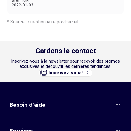
Bref TOP."
COMMENT COMBINER LES T-SHIRTS POUR GARÇON
2022-01-03
Laissez-vous inspirer par nos trois paris gagnants :
Look 1 : un t-shirt blanc imprimé et un
pantalon slim de couleur
assortie
. Pour les garçons qui font attention à leur apparence.
* Source : questionnaire post-achat
Look 2 : un t-shirt noir manches longues et un
pantalon en denim
. Le
look de ceux qui cherchent à ne pas se compliquer la vie.
Look 3 : un tee-shirt Pokémon et un
bermuda regular en coton lin
. Pour
que votre fiston puisse bouger à l’aise au retour des beaux jours.
Gardons le contact
Inscrivez-vous à la newsletter pour recevoir des promos
exclusives et découvrir les dernières tendances.
Inscrivez-vous!
Besoin d'aide
Services