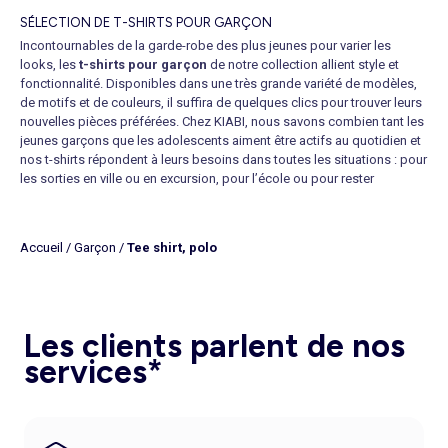
SÉLECTION DE T-SHIRTS POUR GARÇON
Incontournables de la garde-robe des plus jeunes pour varier les
looks, les
t-shirts pour garçon
de notre collection allient style et
fonctionnalité. Disponibles dans une très grande variété de modèles,
de motifs et de couleurs, il suffira de quelques clics pour trouver leurs
nouvelles pièces préférées. Chez KIABI, nous savons combien tant les
jeunes garçons que les adolescents aiment être actifs au quotidien et
nos t-shirts répondent à leurs besoins dans toutes les situations : pour
les sorties en ville ou en excursion, pour l’école ou pour rester
tranquillement à la maison, pour les loisirs et le sport. Nous proposons
une large gamme de
t-shirts à manches longues pour garçon
mais
aussi à manches courtes dont ils ne pourront plus se passer, et qui
Accueil
/
Garçon
/
Tee shirt, polo
vous convaincront par leur qualité. Ils sont disponibles dans des tailles
allant de 3 à 12 ans pour les enfants et du XXS au M pour les ados. La
mode à petits prix qui leur ressemble !
Nous vous proposons entre autres le
tee-shirt manches longues
coton bio
, léger et pratique, qui deviendra le complice indispensable à
Les clients parlent de nos
toutes leurs aventures. Cette pièce et tant d’autres font partie de notre
services*
ligne exclusive appelée Éco-Conception et fabriquée uniquement avec
du coton certifié bio afin de soutenir notre engagement en faveur de la
préservation de la planète et de prendre soin des peaux les plus
sensibles. De plus, avec notre gamme certifiée OEKO-TEX®
STANDARD 100, vous avez l’assurance que tous les composants des