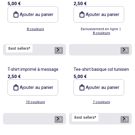
5,00 €
2,50 €
imprimé
Ajouter au panier
Ajouter au panier
8 couleurs
Exclusivement en ligne
|
8 couleurs
Best sellers*
1
/
2
1
/
3
T-shirt imprimé à message
Tee-shirt basique col tunisien
2,50 €
5,00 €
Ajouter au panier
Ajouter au panier
10 couleurs
7 couleurs
Best sellers*
1
/
3
1
/
3