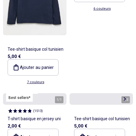
6 couleurs
Tee-shirt basique col tunisien
5,00 €
Ajouter au panier
7 couleurs
Personnalisable
Best sellers*
1
/
1
1
/
3
(
1513
)
T-shirt basique en jersey uni
Tee-shirt basique col tunisien
2,00 €
5,00 €