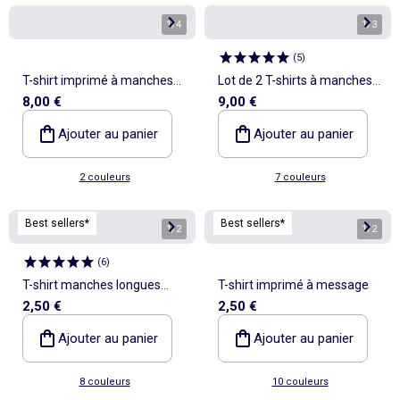
1
/
4
1
/
3
(
5
)
T-shirt imprimé à manches
Lot de 2 T-shirts à manches
8,00 €
9,00 €
longues
longues
Ajouter au panier
Ajouter au panier
2 couleurs
7 couleurs
Best sellers*
Best sellers*
1
/
2
1
/
2
(
6
)
T-shirt manches longues
T-shirt imprimé à message
2,50 €
2,50 €
imprimé
Ajouter au panier
Ajouter au panier
8 couleurs
10 couleurs