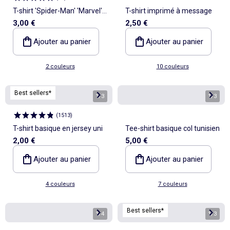
T-shirt 'Spider-Man' 'Marvel'
T-shirt imprimé à message
3,00 €
2,50 €
manches courtes
Ajouter au panier
Ajouter au panier
2 couleurs
10 couleurs
Best sellers*
1
/
3
1
/
3
(
1513
)
T-shirt basique en jersey uni
Tee-shirt basique col tunisien
2,00 €
5,00 €
Ajouter au panier
Ajouter au panier
4 couleurs
7 couleurs
Best sellers*
1
/
4
1
/
3