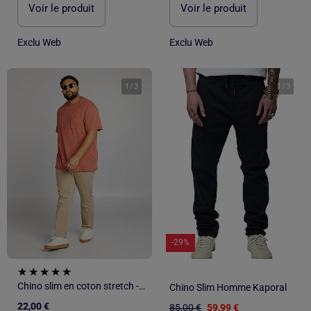
Voir le produit
Voir le produit
Exclu Web
Exclu Web
1
/
3
1
/
3
-29%
Chino slim en coton stretch - L30
Chino Slim Homme Kaporal
22,00 €
85,00 €
59,99 €