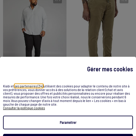
Gérer mes cookies
-29%
Kiabi et
ses partenaires (34)
utilisent des cookies pour adapter le contenu de notre site à
Chino slim - L32
Chino Slim Homme Kaporal
vos préférences, vous donner accès à des solutions de la relation client (chat et avis
client), vous proposer des offres et publicités personnalisées ou encore pour réaliser des
22,00 €
85,00 €
59,99 €
mesures de performance.Une fois votre choix réalisé, nous le conserverons pendant 6
mois.Vous pouvez changer d’avis à tout moment depuis le lien « Les cookies » en bas à
gauche de chaque page de notre site.
Consulter la politique cookies
Voir le produit
Voir le produit
Paramétrer
Exclu Web