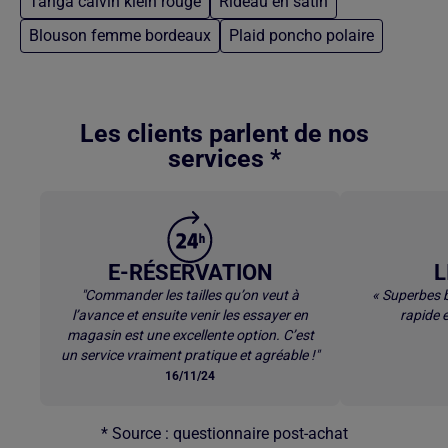
Tanga calvin klein rouge
Rideau en satin
Blouson femme bordeaux
Plaid poncho polaire
Retour au contenu principal
Les clients parlent de nos
services *
E-RÉSERVATION
L
"Commander les tailles qu’on veut à
« Superbes b
l’avance et ensuite venir les essayer en
rapide e
magasin est une excellente option. C’est
un service vraiment pratique et agréable !"
16/11/24
* Source : questionnaire post-achat