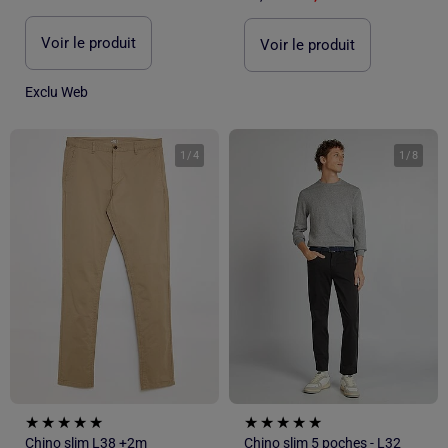
Voir le produit
Voir le produit
Exclu Web
1
/
4
1
/
8
Chino slim L38 +2m
Chino slim 5 poches - L32