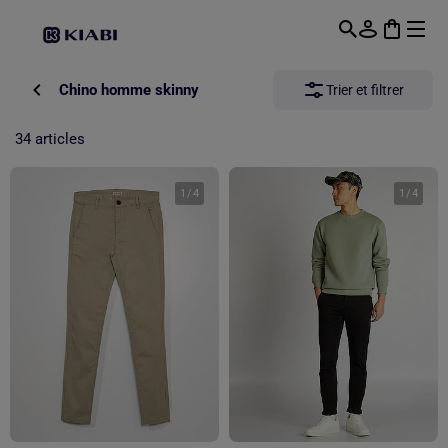
Passer au contenu principal
Chino homme skinny
Trier et filtrer
34 articles
1
/
4
1
/
4