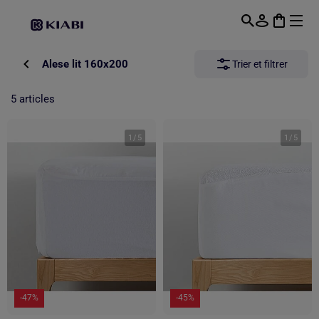
Passer au contenu principal
Alese lit 160x200
Trier et filtrer
5 articles
1
/
5
1
/
5
-47%
-45%