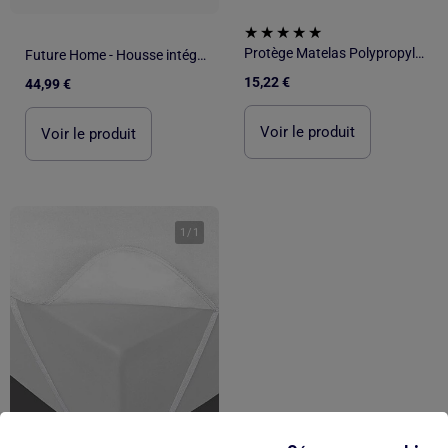
Protège Matelas Polypropylène PROMO LINGE
Future Home - Housse intégrale anti punaise de lit bonnets 27 cm
15,22 €
44,99 €
Voir le produit
Voir le produit
1
/
1