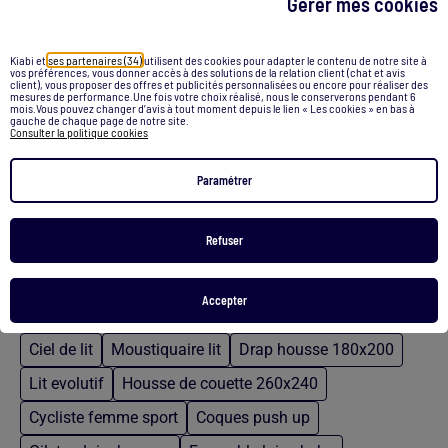
Gérer mes cookies
Kiabi et
ses partenaires (34)
utilisent des cookies pour adapter le contenu de notre site à
vos préférences, vous donner accès à des solutions de la relation client (chat et avis
Protège Matelas Polypropylène PROMO LINGE
client), vous proposer des offres et publicités personnalisées ou encore pour réaliser des
mesures de performance.Une fois votre choix réalisé, nous le conserverons pendant 6
16,70 €
mois.Vous pouvez changer d’avis à tout moment depuis le lien « Les cookies » en bas à
gauche de chaque page de notre site.
Consulter la politique cookies
Voir le produit
Paramétrer
Refuser
/
Accueil
Alese lit 160x200
Accepter
Recommandations
Ciel de lit
Moustiquaire lit
Drap housse 180x200
Lit evolutif
Housse de couette 260x240
Cycliste femme sport
Coques push up