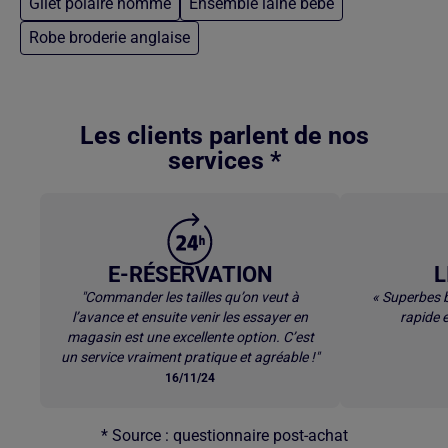
Gilet polaire homme
Ensemble laine bebe
Robe broderie anglaise
Retour au contenu principal
Les clients parlent de nos
services *
E-RÉSERVATION
L
"Commander les tailles qu’on veut à
« Superbes b
l’avance et ensuite venir les essayer en
rapide e
magasin est une excellente option. C’est
un service vraiment pratique et agréable !"
16/11/24
* Source : questionnaire post-achat