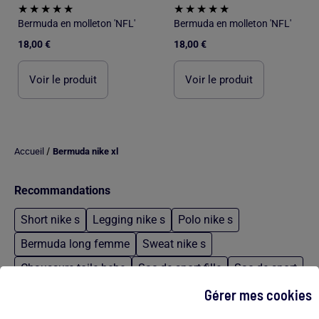
Bermuda en molleton 'NFL'
Bermuda en molleton 'NFL'
18,00 €
18,00 €
Voir le produit
Voir le produit
/
Accueil
Bermuda nike xl
Recommandations
Short nike s
Legging nike s
Polo nike s
Bermuda long femme
Sweat nike s
Chaussure toile bebe
Sac de sport fille
Sac de sport
Pantalon gris tommy hilfiger
Body satin femme
Gérer mes cookies