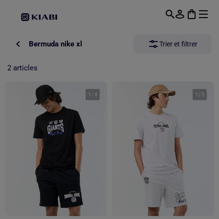
Passer au contenu principal
Bermuda nike xl
Trier et filtrer
2 articles
1
/
4
1
/
5