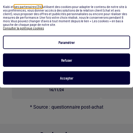
Retour au contenu principal
Kiabi et
ses partenaires (34)
utilisent des cookies pour adapter le contenu de notre site à
vos préférences, vous donner accès à des solutions de la relation client (chat et avis
client), vous proposer des offres et publicités personnalisées ou encore pour réaliser des
Les clients parlent de nos
mesures de performance.Une fois votre choix réalisé, nous le conserverons pendant 6
mois.Vous pouvez changer d’avis à tout moment depuis le lien « Les cookies » en bas à
services *
gauche de chaque page de notre site.
Consulter la politique cookies
Paramétrer
E-RÉSERVATION
L
Refuser
"Commander les tailles qu’on veut à
« Superbes b
l’avance et ensuite venir les essayer en
rapide e
magasin est une excellente option. C’est
Accepter
un service vraiment pratique et agréable !"
16/11/24
* Source : questionnaire post-achat