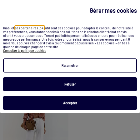
Gérer mes cookies
Kiabi et
ses partenaires (34)
utilisent des cookies pour adapter le contenu de notre site à
vos préférences, vous donner accès à des solutions de la relation client (chat et avis
client), vous proposer des offres et publicités personnalisées ou encore pour réaliser des
Pantalon coupe balloon uni avec 2 poches
Pantalon coupe balloon uni avec 2 poches
mesures de performance.Une fois votre choix réalisé, nous le conserverons pendant 6
mois.Vous pouvez changer d’avis à tout moment depuis le lien « Les cookies » en bas à
12,00 €
12,00 €
gauche de chaque page de notre site.
Consulter la politique cookies
Voir le produit
Voir le produit
Paramétrer
Refuser
1
/
5
Accepter