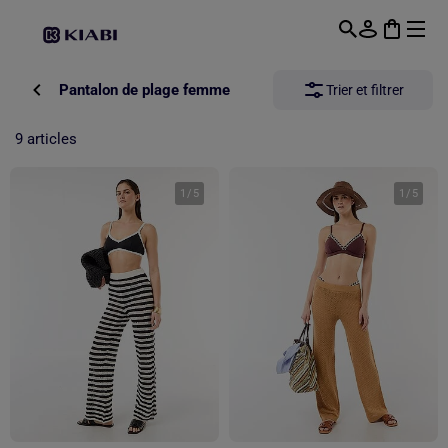
Passer au contenu principal
Pantalon de plage femme
Trier et filtrer
9 articles
1
/
5
1
/
5