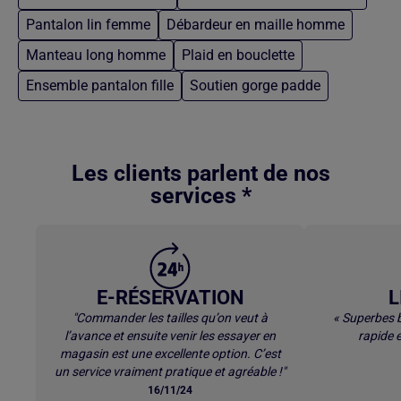
Pantalon lin femme
Débardeur en maille homme
Manteau long homme
Plaid en bouclette
Ensemble pantalon fille
Soutien gorge padde
Retour au contenu principal
Les clients parlent de nos
services *
E-RÉSERVATION
L
"Commander les tailles qu’on veut à
« Superbes b
l’avance et ensuite venir les essayer en
rapide e
magasin est une excellente option. C’est
un service vraiment pratique et agréable !"
16/11/24