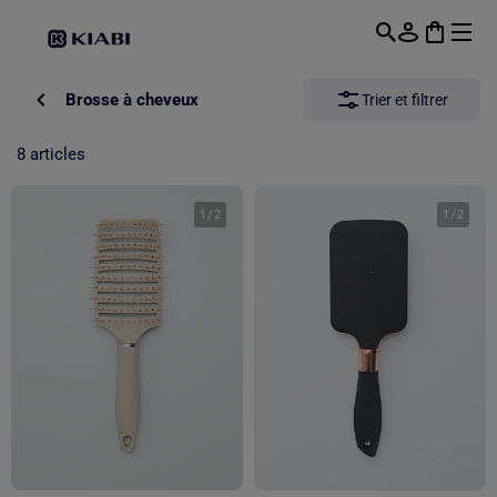
Passer au contenu principal
Brosse à cheveux
Trier et filtrer
8 articles
1
/
2
1
/
2