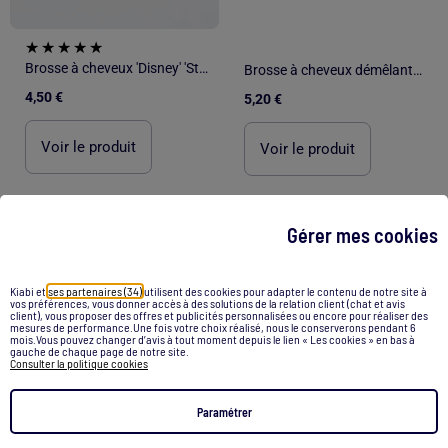
Brosse à cheveux 'Disney' 'Stitch'
Brosse à cheveux démêlante licorne
4,50 €
5,20 €
Voir le produit
Voir le produit
Gérer mes cookies
1
/
2
1
/
5
Kiabi et
ses partenaires (34)
utilisent des cookies pour adapter le contenu de notre site à
vos préférences, vous donner accès à des solutions de la relation client (chat et avis
client), vous proposer des offres et publicités personnalisées ou encore pour réaliser des
mesures de performance.Une fois votre choix réalisé, nous le conserverons pendant 6
mois.Vous pouvez changer d’avis à tout moment depuis le lien « Les cookies » en bas à
gauche de chaque page de notre site.
Consulter la politique cookies
Paramétrer