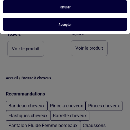
Refuser
Accepter
Brosse à cheveux bébé poils de chèvre manche bois
Brosse à cheveux nomade picots bois hêtre
10,50 €
16,90 €
Voir le produit
Voir le produit
/
Accueil
Brosse à cheveux
Recommandations
Bandeau cheveux
Pince a cheveux
Pinces cheveux
Elastiques cheveux
Barrette cheveux
Pantalon Fluide Femme bordeaux
Chaussons