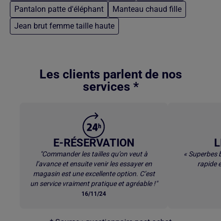
Pantalon patte d'éléphant
Manteau chaud fille
Jean brut femme taille haute
Retour au contenu principal
Les clients parlent de nos
services *
E-RÉSERVATION
L
"Commander les tailles qu’on veut à
« Superbes b
l’avance et ensuite venir les essayer en
rapide e
magasin est une excellente option. C’est
un service vraiment pratique et agréable !"
16/11/24