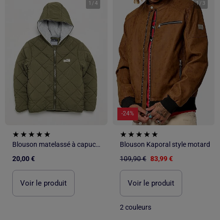
1
/
4
1
/
3
-24%
Blouson matelassé à capuche
Blouson Kaporal style motard
20,00 €
109,90 €
83,99 €
Voir le produit
Voir le produit
2 couleurs