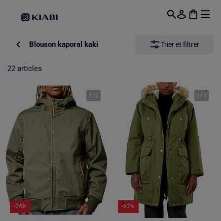
Passer au contenu principal
Blouson kaporal kaki
Trier et filtrer
22 articles
1
/
2
1
/
3
-24%
-52%