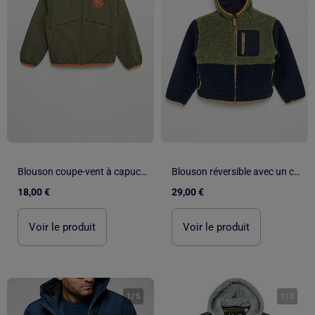
Blouson coupe-vent à capuche
Blouson réversible avec un côté effet moutonné
18,00 €
29,00 €
Voir le produit
Voir le produit
1
/
5
1
/
5