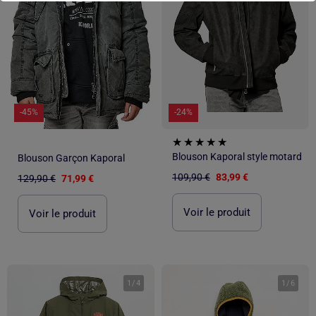
-45%
-24%
Blouson Kaporal style motard
Blouson Garçon Kaporal
109,90 €
83,99 €
129,90 €
71,99 €
Voir le produit
Voir le produit
1
/
4
1
/
6