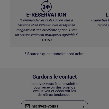
E-RÉSERVATION
L
"Commander les tailles qu’on veut à
« Superbes b
l’avance et ensuite venir les essayer en
rapide e
magasin est une excellente option. C’est
un service vraiment pratique et agréable !"
16/11/24
* Source : questionnaire post-achat
Gardons le contact
Inscrivez-vous à la newsletter
pour recevoir des promos
exclusives et découvrir les
dernières tendances.
›
Inscrivez-vous !