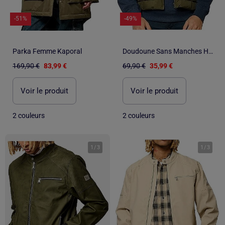
-51%
-49%
Parka Femme Kaporal
Doudoune Sans Manches Homme Kaporal
169,90 €
83,99 €
69,90 €
35,99 €
Voir le produit
Voir le produit
2 couleurs
2 couleurs
1
/
3
1
/
3