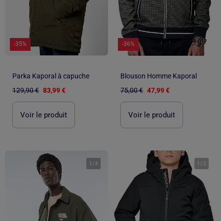
-35%
-36%
Parka Kaporal à capuche
Blouson Homme Kaporal
129,90 €
83,99 €
75,00 €
47,99 €
Voir le produit
Voir le produit
1
/
6
1
/
2