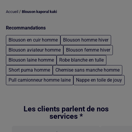
/
Accueil
Blouson kaporal kaki
Recommandations
Blouson en cuir homme
Blouson homme hiver
Blouson aviateur homme
Blouson femme hiver
Blouson laine homme
Robe blanche en tulle
Short puma homme
Chemise sans manche homme
Pull camionneur homme laine
Nappe en toile de jouy
Retour au contenu principal
Les clients parlent de nos
services *