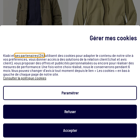
Gérer mes cookies
-59%
Kiabi et
ses partenaires (34)
utilisent des cookies pour adapter le contenu de notre site à
vos préférences, vous donner accès à des solutions de la relation client (chat et avis
client), vous proposer des offres et publicités personnalisées ou encore pour réaliser des
Blouson coupe-vent à capuche déperlant
Le Blouson en Twill Exploration - ATLAS FOR MEN
mesures de performance.Une fois votre choix réalisé, nous le conserverons pendant 6
mois.Vous pouvez changer d’avis à tout moment depuis le lien « Les cookies » en bas à
25,00 €
72,90 €
29,99 €
gauche de chaque page de notre site.
Consulter la politique cookies
Voir le produit
Voir le produit
Paramétrer
Refuser
1
/
3
1
/
3
Accepter