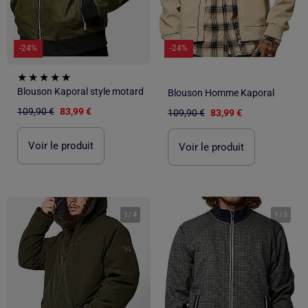
-24%
-24%
Blouson Kaporal style motard
Blouson Homme Kaporal
109,90 €
83,99 €
109,90 €
83,99 €
Voir le produit
Voir le produit
1
/
4
1
/
3