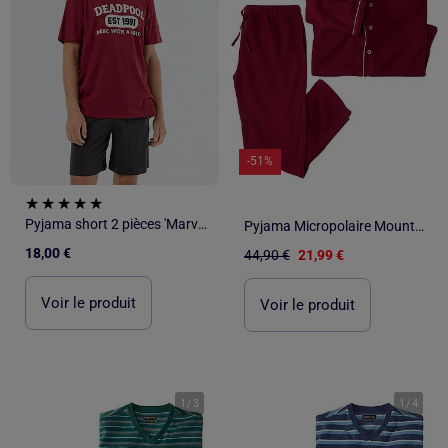
-51%
Pyjama short 2 pièces 'Marvel'
Pyjama Micropolaire Mountain - ATLAS FOR MEN
18,00 €
44,90 €
21,99 €
Voir le produit
Voir le produit
1
/
3
1
/
4