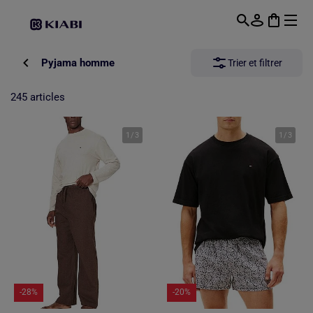
Passer au contenu principal
Pyjama homme
Trier et filtrer
245 articles
1
/
3
1
/
3
-28%
-20%