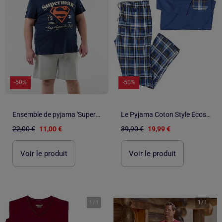
-50%
-50%
Ensemble de pyjama 'Superman' short + t-shirt - 2 pièces
Le Pyjama Coton Style Ecossais - ATLAS FOR MEN
22,00 €
11,00 €
39,90 €
19,99 €
Voir le produit
Voir le produit
1
/
1
1
/
1