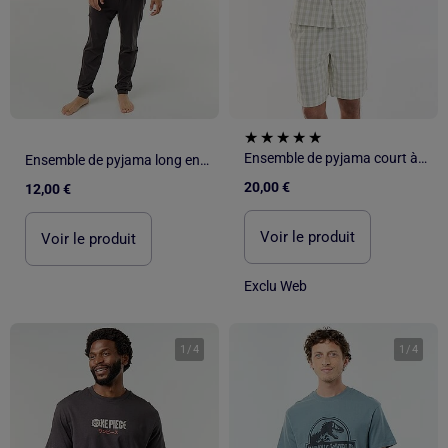
Ensemble de pyjama court à carreaux chemise + short - 2 pièces
Ensemble de pyjama long en jersey - 2 pièces
20,00 €
12,00 €
Voir le produit
Voir le produit
Exclu Web
1
/
4
1
/
4