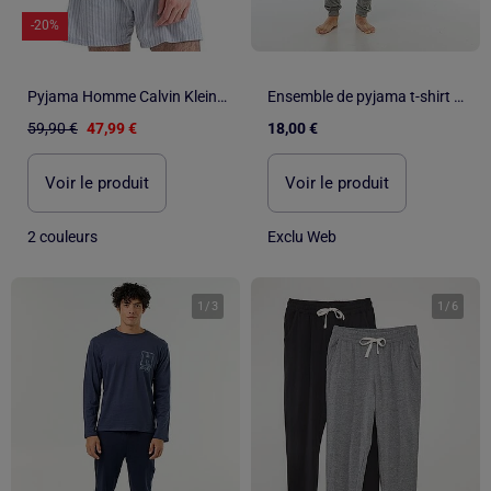
-20%
Pyjama Homme Calvin Klein Jeans
Ensemble de pyjama t-shirt + pantalon - 2 pièces
59,90 €
47,99 €
18,00 €
Voir le produit
Voir le produit
2 couleurs
Exclu Web
1
/
3
1
/
6