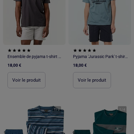
Ensemble de pyjama t-shirt + short 'One Piece' - 2 pièces
Pyjama 'Jurassic Park' t-shirt + short - 2 pièces
18,00 €
18,00 €
Voir le produit
Voir le produit
1
/
3
1
/
4