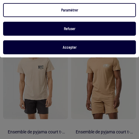
Voir le produit
Voir le produit
Paramétrer
2 couleurs
Refuser
1
/
3
1
/
4
Accepter
Ensemble de pyjama court t-shirt + short - 2 pièces
Ensemble de pyjama court t-shirt + short - 2 pièces