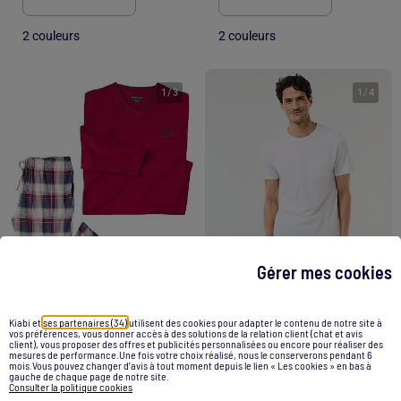
2 couleurs
2 couleurs
1
/
3
1
/
4
Gérer mes cookies
Kiabi et
ses partenaires (34)
utilisent des cookies pour adapter le contenu de notre site à
vos préférences, vous donner accès à des solutions de la relation client (chat et avis
client), vous proposer des offres et publicités personnalisées ou encore pour réaliser des
Pyjama Coton à Carreaux - ATLAS FOR MEN
Ensemble de pyjama court t-shirt + short - 2 pièces
mesures de performance.Une fois votre choix réalisé, nous le conserverons pendant 6
mois.Vous pouvez changer d’avis à tout moment depuis le lien « Les cookies » en bas à
15,49 €
gauche de chaque page de notre site.
15,00 €
Consulter la politique cookies