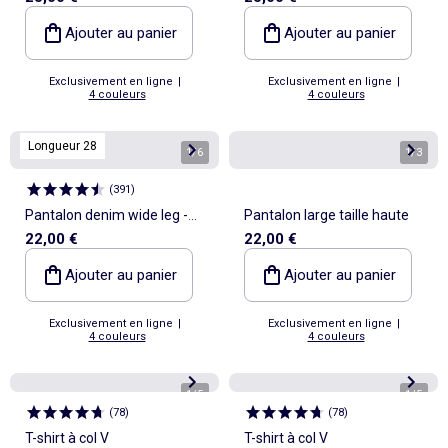
Ajouter au panier
Ajouter au panier
Exclusivement en ligne
|
Exclusivement en ligne
|
4 couleurs
4 couleurs
Longueur 28
1
/
6
1
/
3
(
391
)
Pantalon denim wide leg -
Pantalon large taille haute
22,00 €
22,00 €
L28
Ajouter au panier
Ajouter au panier
Exclusivement en ligne
|
Exclusivement en ligne
|
4 couleurs
4 couleurs
1
/
5
1
/
5
(
78
)
(
78
)
T-shirt à col V
T-shirt à col V