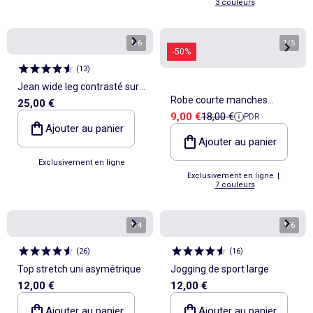
3 couleurs
1
/
6
1
/
5
-50%
(
13
)
Jean wide leg contrasté sur
Robe courte manches
25,00 €
les côtés
Prix de vente
Prix de référence
9,00 €
18,00 €
PDR
papillons en coton et lin
Ajouter au panier
Ajouter au panier
Exclusivement en ligne
Exclusivement en ligne
|
7 couleurs
1
/
4
1
/
6
(
26
)
(
16
)
Top stretch uni asymétrique
Jogging de sport large
12,00 €
12,00 €
Ajouter au panier
Ajouter au panier