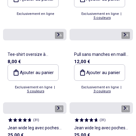
Exclusivement en ligne
Exclusivement en ligne
|
5 couleurs
1
/
6
1
/
4
Tee-shirt oversize à
Pull sans manches en maille
8,00 €
12,00 €
message
grosse jauge
Ajouter au panier
Ajouter au panier
Exclusivement en ligne
|
Exclusivement en ligne
|
5 couleurs
3 couleurs
1
/
5
1
/
4
(
31
)
(
31
)
Jean wide leg avec poches
Jean wide leg avec poches
25,00 €
25,00 €
découpées
découpées