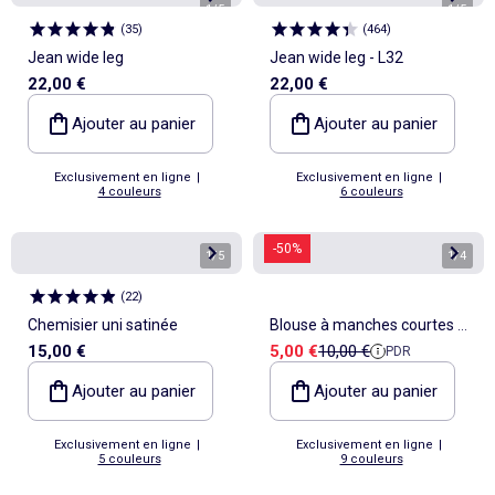
1
/
5
1
/
5
(
35
)
(
464
)
Jean wide leg
Jean wide leg - L32
22,00 €
22,00 €
Ajouter au panier
Ajouter au panier
Exclusivement en ligne
|
Exclusivement en ligne
|
4 couleurs
6 couleurs
-50%
1
/
5
1
/
4
(
22
)
Chemisier uni satinée
Blouse à manches courtes et
Prix de vente
Prix de référence
15,00 €
5,00 €
10,00 €
PDR
col V
Ajouter au panier
Ajouter au panier
Exclusivement en ligne
|
Exclusivement en ligne
|
5 couleurs
9 couleurs