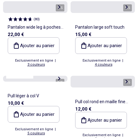
1
/
5
1
/
5
(
80
)
Pantalon wide leg à poches
Pantalon large soft touch
22,00 €
15,00 €
tressées
Ajouter au panier
Ajouter au panier
Exclusivement en ligne
|
Exclusivement en ligne
|
3 couleurs
4 couleurs
Best sellers*
1
/
5
1
/
5
Pull léger à col V
Pull col rond en maille fine
10,00 €
12,00 €
jauge
Ajouter au panier
Ajouter au panier
Exclusivement en ligne
|
5 couleurs
Exclusivement en ligne
|