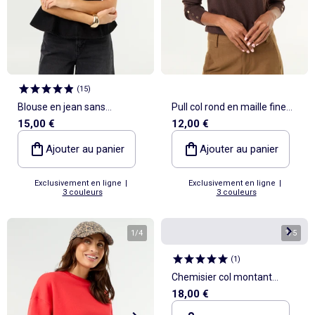
(
15
)
Blouse en jean sans
Pull col rond en maille fine
15,00 €
12,00 €
manches
jauge
Ajouter au panier
Ajouter au panier
Exclusivement en ligne
|
Exclusivement en ligne
|
3 couleurs
3 couleurs
1
/
4
1
/
5
(
1
)
Chemisier col montant
18,00 €
volanté