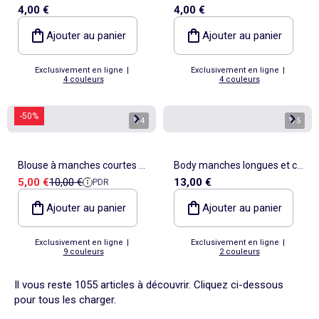
4,00 €
4,00 €
Ajouter au panier
Ajouter au panier
Exclusivement en ligne
|
Exclusivement en ligne
|
4 couleurs
4 couleurs
-50%
1
/
4
1
/
5
Blouse à manches courtes et
Body manches longues et col
Prix de vente
Prix de référence
5,00 €
10,00 €
13,00 €
PDR
col V
rond
Ajouter au panier
Ajouter au panier
Exclusivement en ligne
|
Exclusivement en ligne
|
9 couleurs
2 couleurs
Il vous reste 1055 articles à découvrir. Cliquez ci-dessous
pour tous les charger.