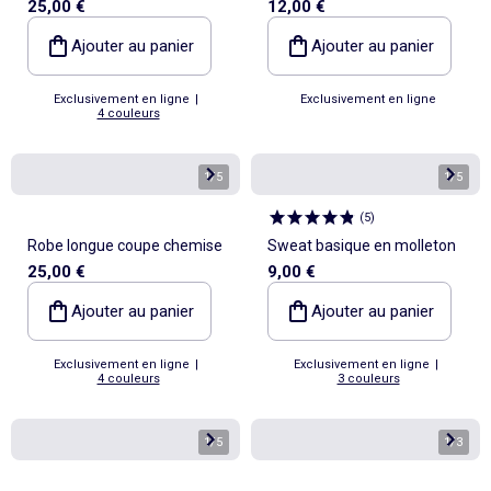
25,00 €
12,00 €
fantaisie
Ajouter au panier
Ajouter au panier
Exclusivement en ligne
|
Exclusivement en ligne
4 couleurs
1
/
5
1
/
5
(
5
)
Robe longue coupe chemise
Sweat basique en molleton
25,00 €
9,00 €
Ajouter au panier
Ajouter au panier
Exclusivement en ligne
|
Exclusivement en ligne
|
4 couleurs
3 couleurs
1
/
5
1
/
3