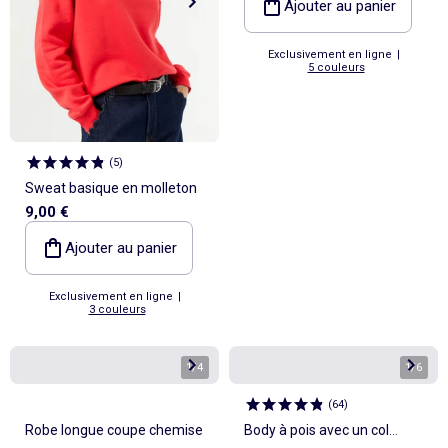
Ajouter au panier
Exclusivement en ligne
|
5 couleurs
(
5
)
Sweat basique en molleton
9,00 €
Ajouter au panier
Exclusivement en ligne
|
3 couleurs
1
/
4
1
/
6
(
64
)
Robe longue coupe chemise
Body à pois avec un col