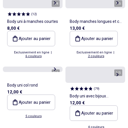
1
/
4
1
/
5
(
12
)
Body uni à manches courtes
Body manches longues et col
8,00 €
13,00 €
rond
Ajouter au panier
Ajouter au panier
Exclusivement en ligne
|
Exclusivement en ligne
|
6 couleurs
2 couleurs
1
/
4
1
/
5
Body uni col rond
(
79
)
12,00 €
Body uni avec bijoux
Ajouter au panier
12,00 €
fantaisies sur les bretelles
Ajouter au panier
5 couleurs
4 couleurs