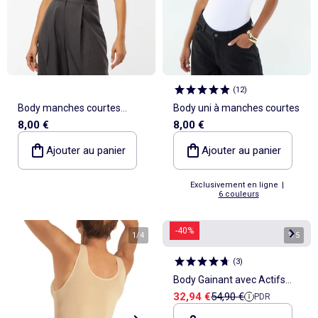
(
12
)
Body manches courtes
Body uni à manches courtes
8,00 €
8,00 €
côtelé
Ajouter au panier
Ajouter au panier
Exclusivement en ligne
|
6 couleurs
-40%
1
/
4
1
/
5
(
3
)
Body Gainant avec Actifs
Prix de vente
Prix de référence
32,94 €
54,90 €
PDR
Minceur