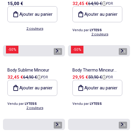
Prix de vente
Prix de référence
15,00 €
32,45 €
64,90 €
PDR
épaulettes
Ajouter au panier
Ajouter au panier
2 couleurs
Vendu par
LYTESS
2 couleurs
-50%
-50%
1
/
5
1
/
5
Body Sublime Minceur
Body Thermo Minceur
Prix de vente
Prix de référence
Prix de vente
Prix de référence
32,45 €
64,90 €
29,95 €
59,90 €
PDR
PDR
Manches Longues
Ajouter au panier
Ajouter au panier
Vendu par
LYTESS
Vendu par
LYTESS
2 couleurs
1
/
4
1
/
5