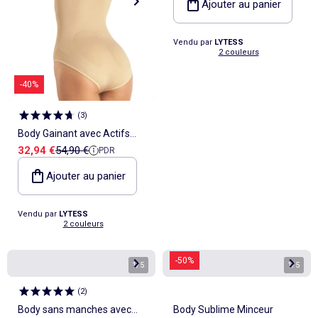
Ajouter au panier
Vendu par
LYTESS
2 couleurs
-40%
(
3
)
Body Gainant avec Actifs
Prix de vente
Prix de référence
32,94 €
54,90 €
PDR
Minceur
Ajouter au panier
Vendu par
LYTESS
2 couleurs
-50%
1
/
5
1
/
5
(
2
)
Body sans manches avec
Body Sublime Minceur