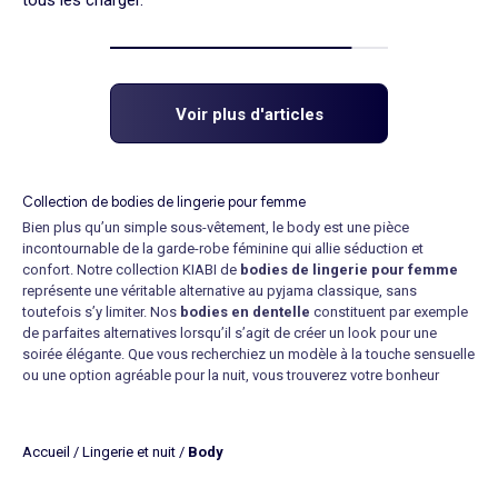
Voir plus d'articles
Collection de bodies de lingerie pour femme
Bien plus qu’un simple sous-vêtement, le body est une pièce
incontournable de la garde-robe féminine qui allie séduction et
confort. Notre collection KIABI de
bodies de lingerie pour femme
représente une véritable alternative au pyjama classique, sans
toutefois s’y limiter. Nos
bodies en dentelle
constituent par exemple
de parfaites alternatives lorsqu’il s’agit de créer un look pour une
soirée élégante. Que vous recherchiez un modèle à la touche sensuelle
ou une option agréable pour la nuit, vous trouverez votre bonheur
parmi notre sélection. Et en plus d’être raffiné, le body se distingue par
son côté pratique. Grâce à sa fermeture à pressions, il reste en place
tout au long de la journée, vous offrant une aisance inégalée en toutes
Accueil
/
Lingerie et nuit
/
Body
circonstances.
Oserez-vous opter pour l’un de nos
bodies en coton
? Parmi notre