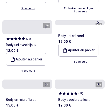
3 couleurs
Exclusivement en ligne
|
4 couleurs
1
/
6
1
/
4
Body uni col rond
(
79
)
12,00 €
Body uni avec bijoux
Ajouter au panier
12,00 €
fantaisies sur les bretelles
Ajouter au panier
5 couleurs
4 couleurs
1
/
4
1
/
4
(
21
)
Body en microfibre
Body avec bretelles
15,00 €
12,00 €
shapewear
élastiquées