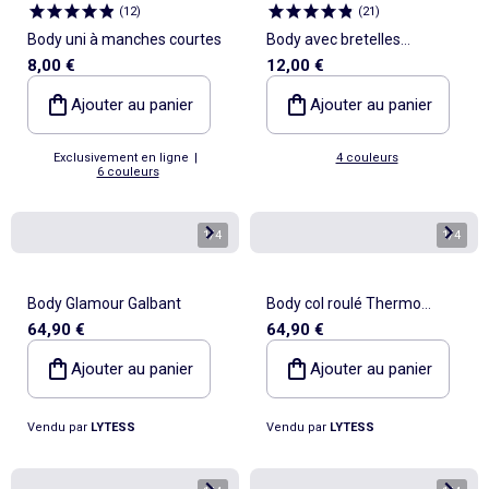
(
12
)
(
21
)
Body uni à manches courtes
Body avec bretelles
8,00 €
12,00 €
élastiquées
Ajouter au panier
Ajouter au panier
Exclusivement en ligne
|
4 couleurs
6 couleurs
1
/
4
1
/
4
Body Glamour Galbant
Body col roulé Thermo
64,90 €
64,90 €
Minceur
Ajouter au panier
Ajouter au panier
Vendu par
LYTESS
Vendu par
LYTESS