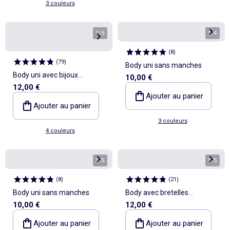
3 couleurs
1
/
5
1
/
4
(
8
)
(
79
)
Body uni sans manches
Body uni avec bijoux
10,00 €
12,00 €
fantaisies sur les bretelles
Ajouter au panier
Ajouter au panier
3 couleurs
4 couleurs
1
/
5
1
/
5
(
8
)
(
21
)
Body uni sans manches
Body avec bretelles
10,00 €
12,00 €
élastiquées
Ajouter au panier
Ajouter au panier