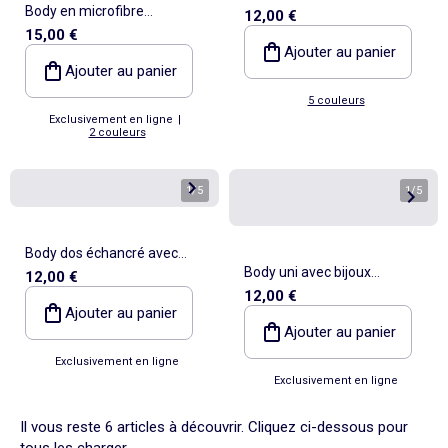
Body en microfibre
12,00 €
15,00 €
shapewear
Ajouter au panier
Ajouter au panier
5 couleurs
Exclusivement en ligne
|
2 couleurs
1
/
5
1
/
5
Body dos échancré avec
Body uni avec bijoux
12,00 €
bijou doré
12,00 €
fantaisies aux bretelles
Ajouter au panier
Ajouter au panier
Exclusivement en ligne
Exclusivement en ligne
Il vous reste 6 articles à découvrir. Cliquez ci-dessous pour
tous les charger.