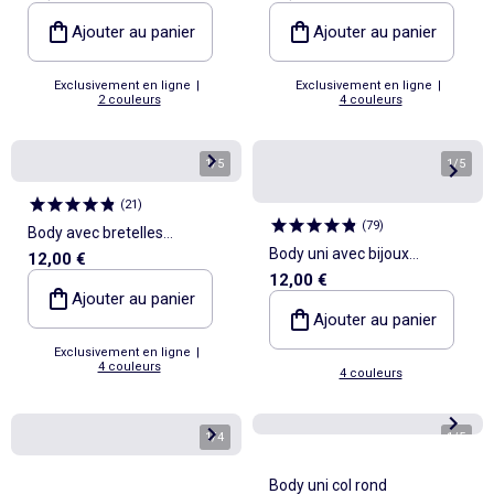
Ajouter au panier
Ajouter au panier
Exclusivement en ligne
|
Exclusivement en ligne
|
2 couleurs
4 couleurs
1
/
5
1
/
5
(
21
)
(
79
)
Body avec bretelles
Body uni avec bijoux
12,00 €
élastiquées
12,00 €
fantaisies sur les bretelles
Ajouter au panier
Ajouter au panier
Exclusivement en ligne
|
4 couleurs
4 couleurs
1
/
4
1
/
5
Body uni col rond