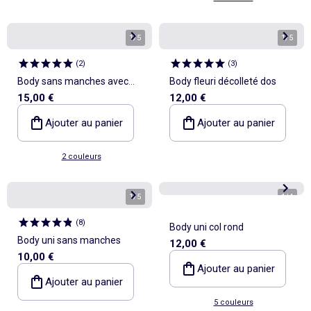
1
/
5
1
/
5
(
2
)
(
3
)
Body sans manches avec
Body fleuri décolleté dos
15,00 €
12,00 €
épaulettes
Ajouter au panier
Ajouter au panier
2 couleurs
1
/
5
1
/
4
(
8
)
Body uni col rond
Body uni sans manches
12,00 €
10,00 €
Ajouter au panier
Ajouter au panier
5 couleurs