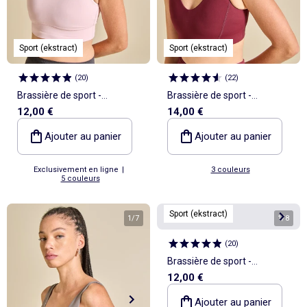
Sport (ekstract)
Sport (ekstract)
(
20
)
(
22
)
Brassière de sport -
Brassière de sport -
12,00 €
14,00 €
(ekstract)
(ekstract)
Ajouter au panier
Ajouter au panier
Exclusivement en ligne
|
3 couleurs
5 couleurs
Sport (ekstract)
1
/
7
1
/
8
(
20
)
Brassière de sport -
12,00 €
(ekstract)
Ajouter au panier