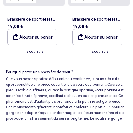
Brassière de sport effet
Brassière de sport effet
19,00 €
19,00 €
twisté au dos maintien fort -
twisté au dos maintien fort -
(ekstract)
(ekstract)
Ajouter au panier
Ajouter au panier
2 couleurs
2 couleurs
Pourquoi porter une brassière de sport ?
Que vous soyez sportive débutante ou confirmée, la
brassière de
sport
constitue une pièce essentielle de votre équipement. Course à
pied, aérobic ou fitness, durant la pratique sportive, votre poitrine est
soumise à rude épreuve, oscillant de haut en bas en permanence. Ce
phénomène est d'autant plus prononcé si la poitrine est généreuse.
Ces mouvements génèrent inconfort et douleurs. Le port d'un soutien-
gorge non adapté risque d'endommager les tissus mammaires et de
provoquer un affaissement du sein à long terme. Le
soutien-gorge
de sport
offre un bon maintien à votre poitrine grâce à son
architecture spécialement pensée. Votre
brassière de sport Puma