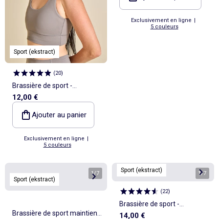
Exclusivement en ligne
|
5 couleurs
Sport (ekstract)
(
20
)
Brassière de sport -
12,00 €
(ekstract)
Ajouter au panier
Exclusivement en ligne
|
5 couleurs
Sport (ekstract)
1
/
7
1
/
7
Sport (ekstract)
(
22
)
Brassière de sport -
Brassière de sport maintien
14,00 €
(ekstract)