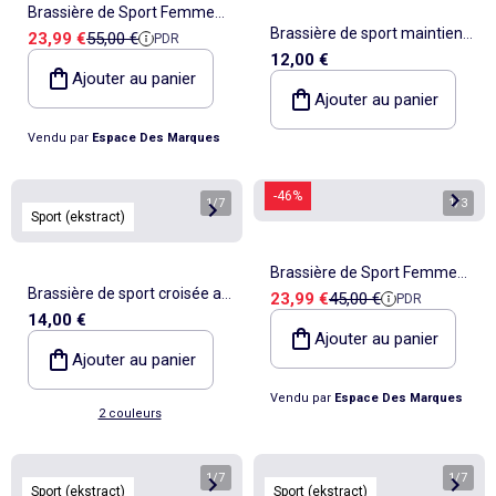
Brassière de Sport Femme
Brassière de sport maintien
Prix de vente
Prix de référence
23,99 €
55,00 €
PDR
Le Coq Sportif
12,00 €
léger - (ekstract)
Ajouter au panier
Ajouter au panier
Vendu par
Espace Des Marques
-46%
1
/
7
1
/
3
Sport (ekstract)
Brassière de Sport Femme
Brassière de sport croisée au
Prix de vente
Prix de référence
23,99 €
45,00 €
PDR
Le Coq Sportif
14,00 €
dos maintien moyen -
Ajouter au panier
(ekstract)
Ajouter au panier
Vendu par
Espace Des Marques
2 couleurs
1
/
7
1
/
7
Sport (ekstract)
Sport (ekstract)