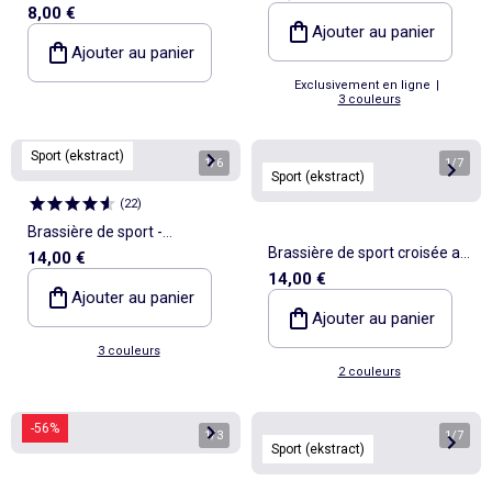
8,00 €
léger - (ekstract)
Ajouter au panier
Ajouter au panier
Exclusivement en ligne
|
3 couleurs
Sport (ekstract)
1
/
6
1
/
7
Sport (ekstract)
(
22
)
Brassière de sport -
Brassière de sport croisée au
14,00 €
(ekstract)
14,00 €
dos maintien moyen -
Ajouter au panier
(ekstract)
Ajouter au panier
3 couleurs
2 couleurs
-56%
1
/
3
1
/
7
Sport (ekstract)