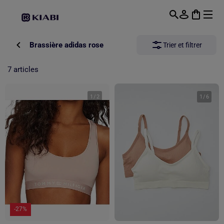
Passer au contenu principal
Brassière adidas rose
Trier et filtrer
7 articles
1
/
2
1
/
6
-27%