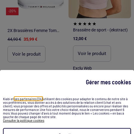
-20%
Brassière de sport - (ekstract)
2X Brassières Femme Tommy Hilfiger
12,00 €
44,90 €
35,99 €
Voir le produit
Voir le produit
Exclu Web
Gérer mes cookies
1
/
7
Kiabi et
ses partenaires (34)
utilisent des cookies pour adapter le contenu de notre site à
vos préférences, vous donner accès à des solutions de la relation client (chat et avis
client), vous proposer des offres et publicités personnalisées ou encore pour réaliser des
mesures de performance.Une fois votre choix réalisé, nous le conserverons pendant 6
mois.Vous pouvez changer d’avis à tout moment depuis le lien « Les cookies » en bas à
gauche de chaque page de notre site.
Consulter la politique cookies