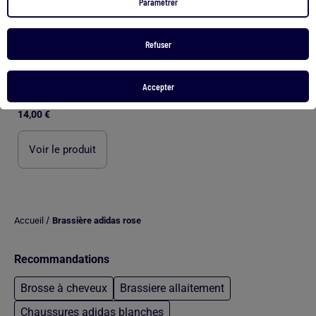
Paramétrer
Refuser
Accepter
Brassière de sport croisée au dos maintien moyen - (ekstract)
14,00 €
Voir le produit
/
Accueil
Brassière adidas rose
Recommandations
Brosse à cheveux
Brassiere allaitement
Chaussures adidas blanches