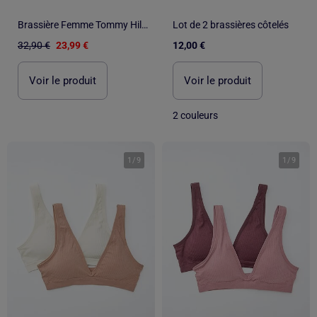
Brassière Femme Tommy Hilfiger
Lot de 2 brassières côtelés
32,90 €
23,99 €
12,00 €
Voir le produit
Voir le produit
2 couleurs
1
/
9
1
/
9