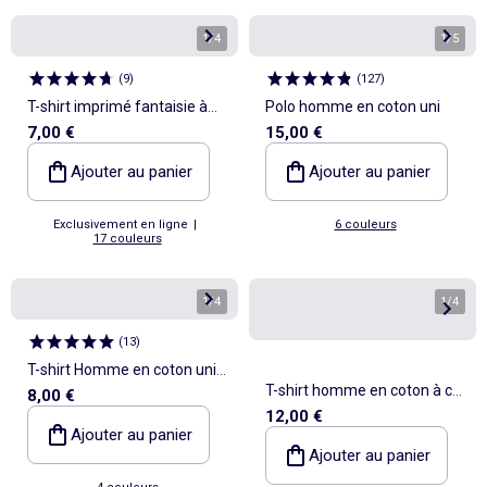
1
/
4
1
/
5
(
9
)
(
127
)
T-shirt imprimé fantaisie à
Polo homme en coton uni
7,00 €
15,00 €
manches courtes
Ajouter au panier
Ajouter au panier
Exclusivement en ligne
|
6 couleurs
17 couleurs
1
/
4
1
/
4
(
13
)
T-shirt Homme en coton uni
T-shirt homme en coton à col
8,00 €
à col rond
12,00 €
rond avec motif placé
Ajouter au panier
Ajouter au panier