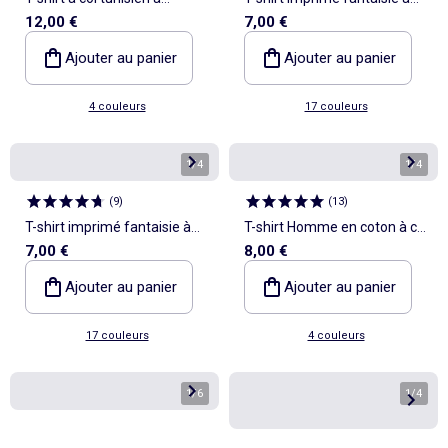
12,00 €
7,00 €
manches longues
manches courtes
Ajouter au panier
Ajouter au panier
4 couleurs
17 couleurs
1
/
4
1
/
4
(
9
)
(
13
)
T-shirt imprimé fantaisie à
T-shirt Homme en coton à col
7,00 €
8,00 €
manches courtes
rond
Ajouter au panier
Ajouter au panier
17 couleurs
4 couleurs
1
/
6
1
/
4