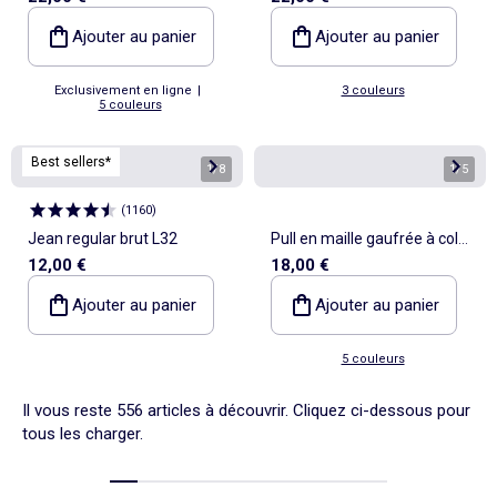
Ajouter au panier
Ajouter au panier
Exclusivement en ligne
|
3 couleurs
5 couleurs
Best sellers*
1
/
8
1
/
5
(
1160
)
Jean regular brut L32
Pull en maille gaufrée à col
12,00 €
18,00 €
rond
Ajouter au panier
Ajouter au panier
5 couleurs
Il vous reste 556 articles à découvrir. Cliquez ci-dessous pour
tous les charger.