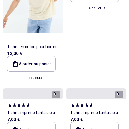
4 couleurs
T-shirt en coton pour homme
12,00 €
à col rond avec motif placé
Ajouter au panier
4 couleurs
1
/
4
1
/
4
(
9
)
(
9
)
T-shirt imprimé fantaisie à
T-shirt imprimé fantaisie à
7,00 €
7,00 €
manches courtes
manches courtes