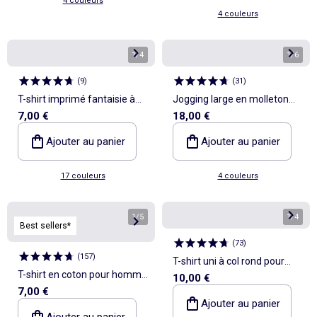
4 couleurs
4 couleurs
1
/
4
1
/
6
(
9
)
(
31
)
T-shirt imprimé fantaisie à
Jogging large en molleton
7,00 €
18,00 €
manches courtes
léger
Ajouter au panier
Ajouter au panier
17 couleurs
4 couleurs
1
/
5
1
/
4
Best sellers*
(
73
)
(
157
)
T-shirt uni à col rond pour
T-shirt en coton pour homme
10,00 €
homme
7,00 €
à col rond avec motif
Ajouter au panier
Ajouter au panier