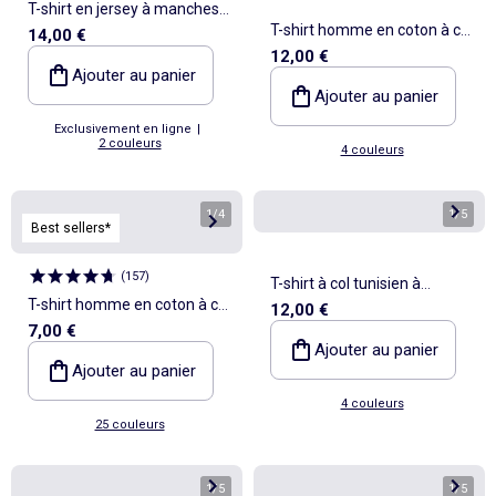
T-shirt en jersey à manches
T-shirt homme en coton à col
14,00 €
longues
12,00 €
rond avec motif placé
Ajouter au panier
Ajouter au panier
Exclusivement en ligne
|
2 couleurs
4 couleurs
1
/
4
1
/
5
Best sellers*
(
157
)
T-shirt à col tunisien à
T-shirt homme en coton à col
12,00 €
manches longues
7,00 €
rond avec motif placé
Ajouter au panier
Ajouter au panier
4 couleurs
25 couleurs
1
/
5
1
/
5