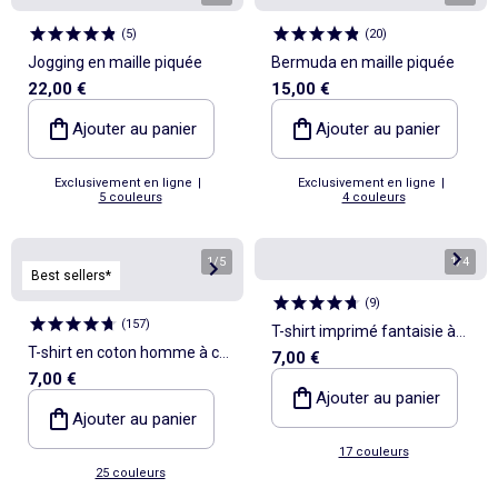
(
5
)
(
20
)
Jogging en maille piquée
Bermuda en maille piquée
22,00 €
15,00 €
Ajouter au panier
Ajouter au panier
Exclusivement en ligne
|
Exclusivement en ligne
|
5 couleurs
4 couleurs
1
/
5
1
/
4
Best sellers*
(
9
)
(
157
)
T-shirt imprimé fantaisie à
T-shirt en coton homme à col
7,00 €
manches courtes
7,00 €
rond avec motif imprimé
Ajouter au panier
Ajouter au panier
17 couleurs
25 couleurs