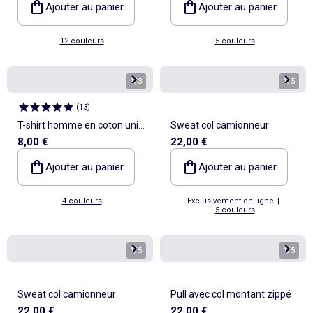
Ajouter au panier
Ajouter au panier
12 couleurs
5 couleurs
1
/
3
1
/
5
(
13
)
T-shirt homme en coton uni à
Sweat col camionneur
8,00 €
22,00 €
col rond
Ajouter au panier
Ajouter au panier
4 couleurs
Exclusivement en ligne
|
5 couleurs
1
/
5
1
/
5
Sweat col camionneur
Pull avec col montant zippé
22,00 €
22,00 €