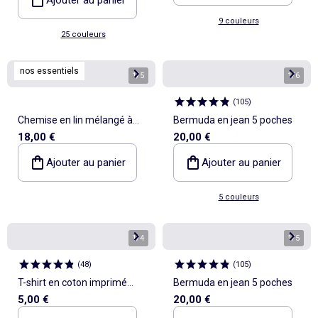
9 couleurs
25 couleurs
nos essentiels
1
/
5
1
/
6
(
105
)
Chemise en lin mélangé à
Bermuda en jean 5 poches
18,00 €
20,00 €
manches courtes
Ajouter au panier
Ajouter au panier
5 couleurs
1
/
4
1
/
5
(
48
)
(
105
)
T-shirt en coton imprimé
Bermuda en jean 5 poches
5,00 €
20,00 €
pour homme à col rond