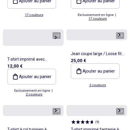
Ajouter au panier
Ajouter au panier
17 couleurs
Exclusivement en ligne
|
17 couleurs
1
/
5
1
/
5
Jean coupe large / Loose fit
T-shirt imprimé avec
25,00 €
à 5 poches
12,00 €
manches longues raglan
Ajouter au panier
Ajouter au panier
2 couleurs
Exclusivement en ligne
|
2 couleurs
1
/
4
1
/
3
(
9
)
T-shirt à col tunisien à
T-shirt imprimé fantaisie à