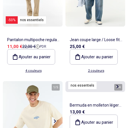
-50%
nos essentiels
Pantalon multipoche regular
Jean coupe large / Loose fit
Prix de vente
Prix de référence
11,00 €
22,00 €
25,00 €
PDR
fit
à 5 poches
Ajouter au panier
Ajouter au panier
4 couleurs
2 couleurs
nos essentiels
1
/
5
1
/
4
Bermuda en molleton léger
13,00 €
uni
Ajouter au panier