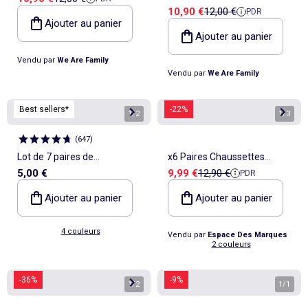
TONTON
Prix de vente
Prix de référence
10,90 €
12,00 €
PDR
RAISON SOIT TU AS TORT
Ajouter au panier
Ajouter au panier
Vendu par
We Are Family
Vendu par
We Are Family
Best sellers*
-22%
1
/
2
1
/
3
(
647
)
Lot de 7 paires de
x6 Paires Chaussettes
Prix de vente
Prix de référence
5,00 €
9,99 €
12,90 €
PDR
chaussettes invisibles
Homme Umbro Tennis
Ajouter au panier
Ajouter au panier
4 couleurs
Vendu par
Espace Des Marques
2 couleurs
-36%
-9%
1
/
2
1
/
1