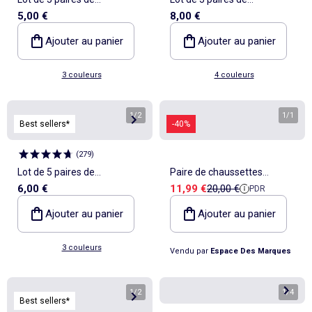
5,00 €
8,00 €
chaussettes
chaussettes
Ajouter au panier
Ajouter au panier
3 couleurs
4 couleurs
1
/
2
1
/
1
Best sellers*
-40%
(
279
)
Lot de 5 paires de
Paire de chaussettes
Prix de vente
Prix de référence
6,00 €
11,99 €
20,00 €
PDR
chaussettes hautes en
Homme Le Coq Sportif
maille
Ajouter au panier
Ajouter au panier
3 couleurs
Vendu par
Espace Des Marques
1
/
2
1
/
4
Best sellers*