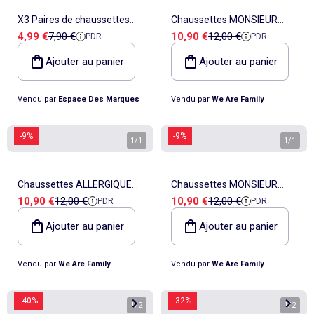
X3 Paires de chaussettes
Chaussettes MONSIEUR
Prix de vente
Prix de référence
Prix de vente
Prix de référence
4,99 €
7,90 €
10,90 €
12,00 €
PDR
PDR
Homme Airness
COSTAUD
Ajouter au panier
Ajouter au panier
Vendu par
Espace Des Marques
Vendu par
We Are Family
-9%
-9%
1
/
1
1
/
1
Chaussettes ALLERGIQUE
Chaussettes MONSIEUR
Prix de vente
Prix de référence
Prix de vente
Prix de référence
10,90 €
12,00 €
10,90 €
12,00 €
PDR
PDR
AU MATIN
PARFAIT
Ajouter au panier
Ajouter au panier
Vendu par
We Are Family
Vendu par
We Are Family
-40%
-32%
1
/
2
1
/
2