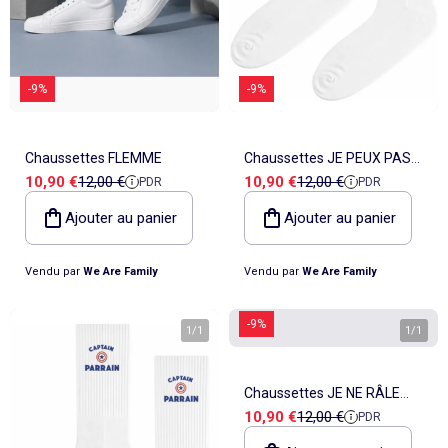
-9%
-9%
Chaussettes FLEMME
Chaussettes JE PEUX PAS
Prix de vente
Prix de référence
Prix de vente
Prix de référence
10,90 €
12,00 €
10,90 €
12,00 €
PDR
PDR
J'AI MATCH
Ajouter au panier
Ajouter au panier
Vendu par
We Are Family
Vendu par
We Are Family
-9%
1
/
1
1
/
1
Chaussettes JE NE RÂLE
Prix de vente
Prix de référence
10,90 €
12,00 €
PDR
PAS JE M'EXPRIME