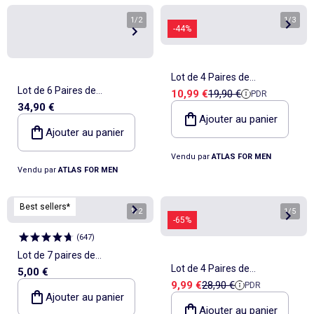
1
/
2
1
/
3
-44%
Lot de 4 Paires de
Lot de 6 Paires de
Prix de vente
Prix de référence
10,99 €
19,90 €
PDR
Socquettes Sport - ATLAS
34,90 €
Chaussettes Sport Atlas For
FOR MEN
Ajouter au panier
Men - ATLAS FOR MEN
Ajouter au panier
Vendu par
ATLAS FOR MEN
Vendu par
ATLAS FOR MEN
Best sellers*
1
/
2
1
/
5
-65%
(
647
)
Lot de 7 paires de
Lot de 4 Paires de
5,00 €
chaussettes invisibles
Prix de vente
Prix de référence
9,99 €
28,90 €
PDR
Chaussettes Jacquard -
Ajouter au panier
ATLAS FOR MEN
Ajouter au panier