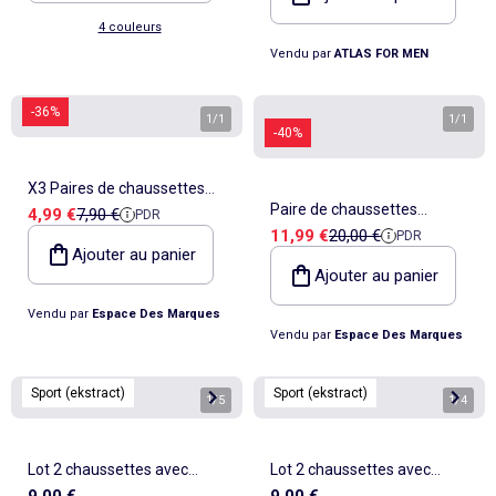
4 couleurs
Vendu par
ATLAS FOR MEN
-36%
1
/
1
1
/
1
-40%
X3 Paires de chaussettes
Paire de chaussettes
Prix de vente
Prix de référence
4,99 €
7,90 €
PDR
Homme Airness
Prix de vente
Prix de référence
11,99 €
20,00 €
PDR
Homme Le Coq Sportif
Ajouter au panier
Ajouter au panier
Vendu par
Espace Des Marques
Vendu par
Espace Des Marques
Sport (ekstract)
Sport (ekstract)
1
/
5
1
/
4
Lot 2 chaussettes avec
Lot 2 chaussettes avec
9,00 €
9,00 €