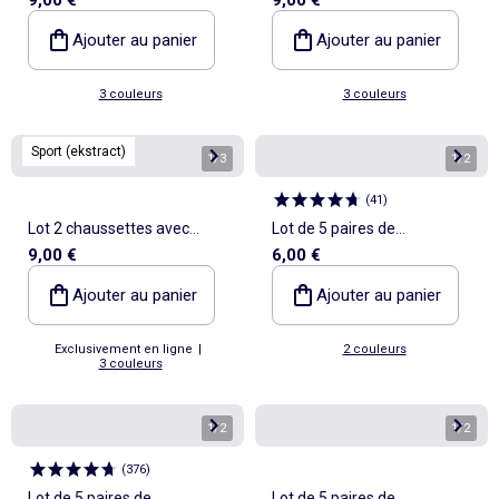
inscription - (ekstract)
inscription - (ekstract)
Ajouter au panier
Ajouter au panier
3 couleurs
3 couleurs
Sport (ekstract)
1
/
3
1
/
2
(
41
)
Lot 2 chaussettes avec
Lot de 5 paires de
9,00 €
6,00 €
inscription - (ekstract)
socquettes de sport
Ajouter au panier
Ajouter au panier
Exclusivement en ligne
|
2 couleurs
3 couleurs
1
/
2
1
/
2
(
376
)
Lot de 5 paires de
Lot de 5 paires de