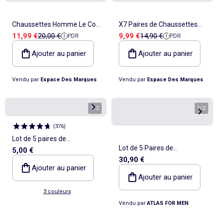
Chaussettes Homme Le Coq
X7 Paires de Chaussettes
Prix de vente
Prix de référence
Prix de vente
Prix de référence
11,99 €
20,00 €
9,99 €
14,90 €
PDR
PDR
Sportif
Homme Airness
Ajouter au panier
Ajouter au panier
Vendu par
Espace Des Marques
Vendu par
Espace Des Marques
1
/
2
1
/
2
(
376
)
Lot de 5 paires de
Lot de 5 Paires de
5,00 €
chaussettes
30,90 €
Chaussettes Sport - ATLAS
Ajouter au panier
FOR MEN
Ajouter au panier
3 couleurs
Vendu par
ATLAS FOR MEN