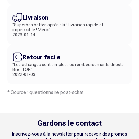
diversité est au rendez-vous pour s’adapter à chaque apparence et
chaque occasion. Que vous soyez un adepte du classique ou un
explorateur de la mode masculine, vous trouverez la paire qui saura
Livraison
sublimer votre look et vous accompagner avec aisance tout au long de
"Superbes bottes après ski ! Livraison rapide et
la journée. Et grâce à notre service de Click & Collect vous permettant
impeccable ! Merci"
un retrait en magasin en 1 jour ouvré, vous pouvez faire votre choix en
2023-01-14
toute simplicité, et donnez à vos pieds le soin et l’élégance qu’ils
méritent.
Retour facile
"Les échanges sont simples, les remboursements directs.
Bref TOP."
2022-01-03
* Source : questionnaire post-achat
Gardons le contact
Inscrivez-vous à la newsletter pour recevoir des promos