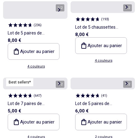
1
/
2
1
/
2
(
193
)
(
236
)
Lot de 5 chaussettes
Lot de 5 paires de
8,00 €
côtelées
8,00 €
chaussettes fantaisies
Ajouter au panier
Ajouter au panier
4 couleurs
4 couleurs
Best sellers*
1
/
2
1
/
2
(
647
)
(
41
)
Lot de 7 paires de
Lot de 5 paires de
5,00 €
6,00 €
chaussettes invisibles
socquettes de sport
Ajouter au panier
Ajouter au panier
4 couleurs
2 couleurs