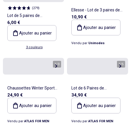
(
279
)
Ellesse - Lot de 3 paires de
Lot de 5 paires de
10,90 €
chaussettes
6,00 €
chaussettes hautes en
Ajouter au panier
maille
Ajouter au panier
Vendu par
Unimodes
3 couleurs
1
/
3
1
/
5
Chaussettes Winter Sport
Lot de 6 Paires de
24,90 €
34,90 €
Thermolite® - ATLAS FOR
Socquettes Sport - ATLAS
MEN
FOR MEN
Ajouter au panier
Ajouter au panier
Vendu par
ATLAS FOR MEN
Vendu par
ATLAS FOR MEN