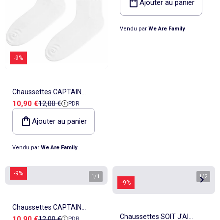
Ajouter au panier
Vendu par
We Are Family
-9%
Chaussettes CAPTAIN
Prix de vente
Prix de référence
10,90 €
12,00 €
PDR
PARRAIN
Ajouter au panier
Vendu par
We Are Family
-9%
1
/
1
1
/
2
-9%
Chaussettes CAPTAIN
Chaussettes SOIT J'AI
Prix de vente
Prix de référence
10,90 €
12,00 €
PDR