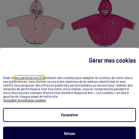
Gérer mes cookies
Ciré imperméable bébé 'Breizh Ocean' avec Capuche, Poncho Intérieur rayé
Ciré imperméable bébé 'Breizh Ocean' avec Capuche, Poncho Intérieur rayé
Kiabi et
ses partenaires (34)
utilisent des cookies pour adapter le contenu de notre site à
vos préférences, vous donner accès à des solutions de la relation client (chat et avis
client), vous proposer des offres et publicités personnalisées ou encore pour réaliser des
35,00 €
35,00 €
mesures de performance.Une fois votre choix réalisé, nous le conserverons pendant 6
mois.Vous pouvez changer d’avis à tout moment depuis le lien « Les cookies » en bas à
gauche de chaque page de notre site.
Consulter la politique cookies
Voir le produit
Voir le produit
Paramétrer
2 couleurs
Refuser
1
/
2
1
/
4