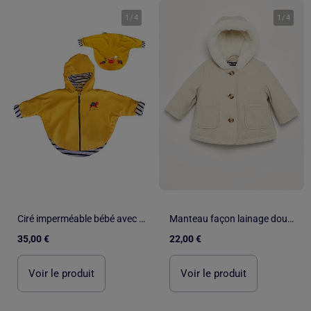
1
/
4
1
/
4
Ciré imperméable bébé avec Capuche 'Breizh Ocean', Poncho Intérieur rayé avec Broderie
Manteau façon lainage doublé en fausse fourrure
35,00 €
22,00 €
Voir le produit
Voir le produit