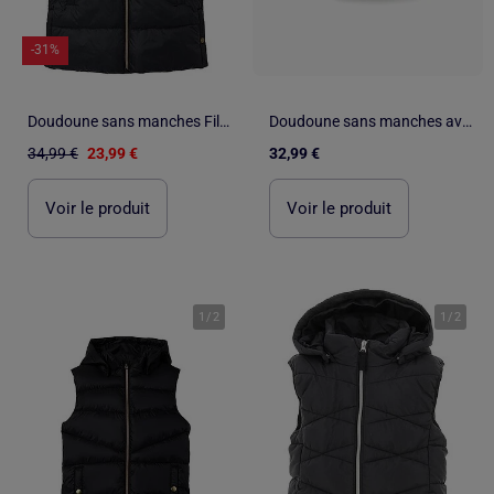
-31%
Doudoune sans manches Fille Name it
Doudoune sans manches avec capuche et doublure en polaire
34,99 €
23,99 €
32,99 €
Voir le produit
Voir le produit
1
/
2
1
/
2