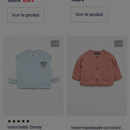
16,00 €
8,00 €
Voir le produit
Voir le produit
1
/
4
1
/
3
Veste teddy 'Disney'
Veste matelassée col rond en tissu déperlant