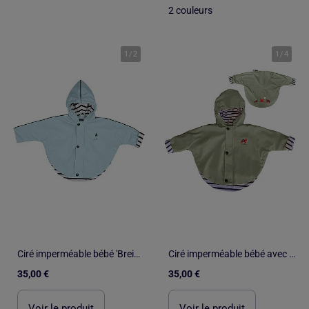
2 couleurs
1
/
2
1
/
4
Ciré imperméable bébé 'Breizh Ocean' avec Capuche, Poncho Intérieur rayé
Ciré imperméable bébé avec Capuche 'Breizh Ocean', Poncho Intérieur rayé avec Broderie
35,00 €
35,00 €
Voir le produit
Voir le produit