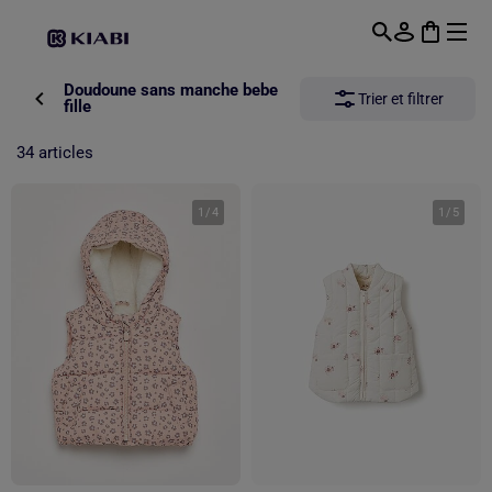
Passer au contenu principal
Doudoune sans manche bebe
Trier et filtrer
fille
34 articles
1
/
4
1
/
5