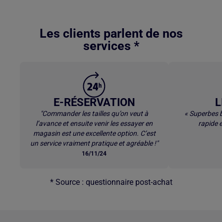
Retour au contenu principal
Les clients parlent de nos
services *
E-RÉSERVATION
L
"Commander les tailles qu’on veut à
« Superbes b
l’avance et ensuite venir les essayer en
rapide e
magasin est une excellente option. C’est
un service vraiment pratique et agréable !"
16/11/24
* Source : questionnaire post-achat