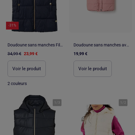
-31%
Doudoune sans manches Fille Name it
Doudoune sans manches avec doublure en polaire et volants
34,99 €
23,99 €
19,99 €
Voir le produit
Voir le produit
2 couleurs
1
/
3
1
/
2