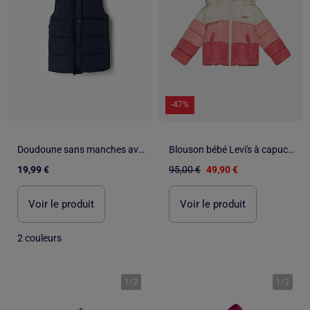
-47%
Doudoune sans manches avec doublure en polaire et volants
Blouson bébé Levi's à capuche
19,99 €
95,00 €
49,90 €
Voir le produit
Voir le produit
2 couleurs
1
/
2
1
/
2