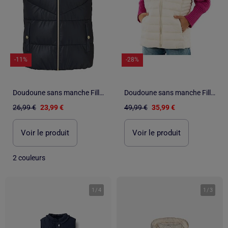
-11%
-28%
Doudoune sans manche Fille Name it
Doudoune sans manche Fille Teddy Smith
26,99 €
23,99 €
49,99 €
35,99 €
Voir le produit
Voir le produit
2 couleurs
1
/
4
1
/
3