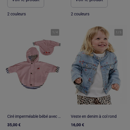
2 couleurs
2 couleurs
1
/
4
1
/
5
Ciré imperméable bébé avec Capuche 'Breizh Ocean', Poncho Intérieur rayé avec Broderie
Veste en denim à col rond
35,00 €
16,00 €