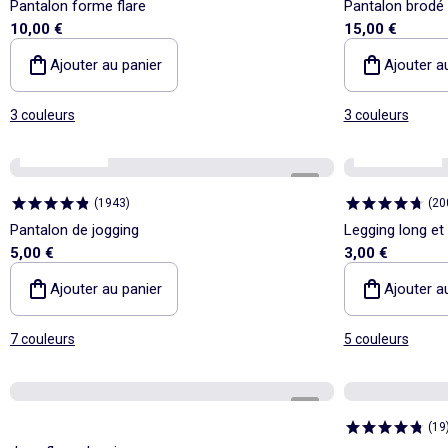
Pantalon forme flare
Pantalon brodé
10,00 €
15,00 €
Ajouter au panier
Ajouter a
3 couleurs
3 couleurs
Best sellers*
Best sellers*
1
/
3
(
1943
)
(
20
Pantalon de jogging
Legging long et
5,00 €
3,00 €
Ajouter au panier
Ajouter a
7 couleurs
5 couleurs
1
/
4
(
19