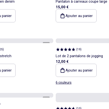
 en denim
Pantalon à carreaux coupe large
15,00 €
u panier
Ajouter au panier
1
/
2
05
)
(
19
)
 stretch
Lot de 2 pantalons de jogging
12,00 €
u panier
Ajouter au panier
6 couleurs
1
/
3
)
(
10
)