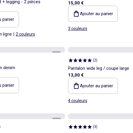
+ legging - 2 pièces
15,00 €
Ajouter au panier
u panier
3 couleurs
n ligne
|
2 couleurs
1
/
4
(
2
)
en denim
Pantalon wide leg / coupe large
13,00 €
u panier
Ajouter au panier
4 couleurs
1
/
4
)
(
3
)