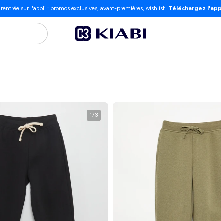
 rentrée sur l'appli : promos exclusives, avant-premières, wishlist…
Téléchargez l'app
1
/
3