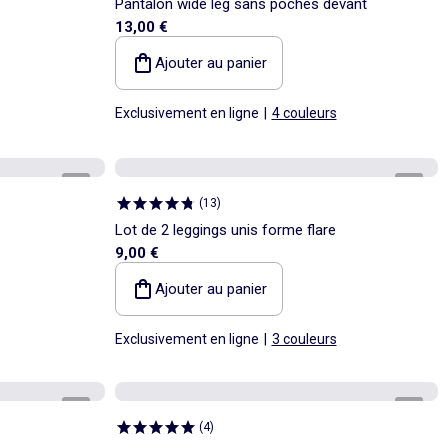
Pantalon wide leg sans poches devant
13,00 €
Ajouter au panier
Exclusivement en ligne
|
4 couleurs
1
/
4
1
/
4
(
13
)
Lot de 2 leggings unis forme flare
9,00 €
Ajouter au panier
Exclusivement en ligne
|
3 couleurs
1
/
6
1
/
4
(
4
)