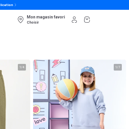
lication
Mon magasin favori
Choisir
1
/
4
1
/
7