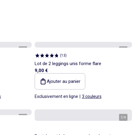
1
/
4
1
/
4
(
13
)
Lot de 2 leggings unis forme flare
9,00 €
Ajouter au panier
s
Exclusivement en ligne
|
3 couleurs
1
/
4
1
/
4