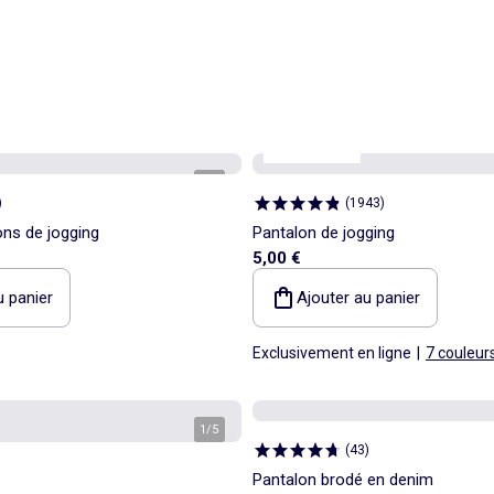
Best sellers*
1
/
3
)
(
1943
)
ons de jogging
Pantalon de jogging
5,00 €
u panier
Ajouter au panier
Exclusivement en ligne
|
7 couleur
1
/
5
(
43
)
Pantalon brodé en denim