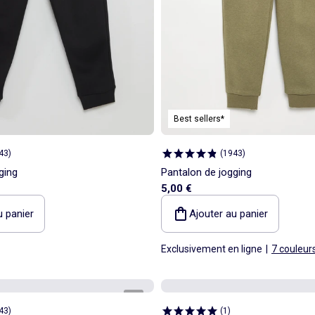
Best sellers*
43
)
(
1943
)
ging
Pantalon de jogging
5,00 €
u panier
Ajouter au panier
Exclusivement en ligne
|
7 couleur
1
/
3
43
)
(
1
)