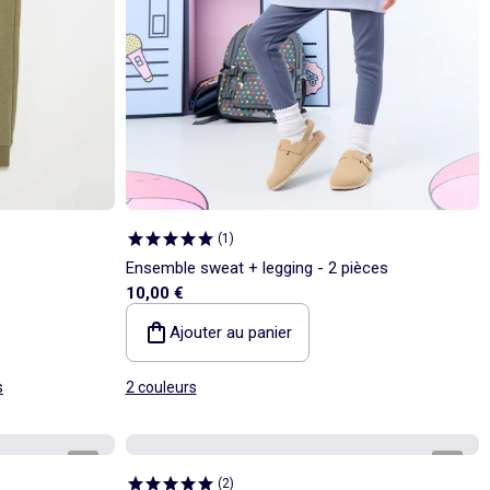
(
1
)
Ensemble sweat + legging - 2 pièces
10,00 €
Ajouter au panier
s
2 couleurs
1
/
4
1
/
5
(
2
)