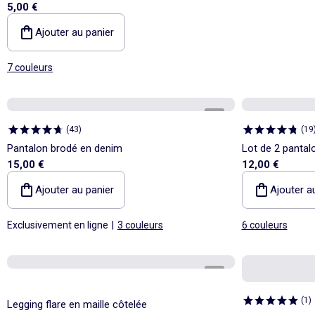
5,00 €
Ajouter au panier
7 couleurs
1
/
4
(
43
)
(
19
Pantalon brodé en denim
Lot de 2 pantal
15,00 €
12,00 €
Ajouter au panier
Ajouter a
Exclusivement en ligne
|
3 couleurs
6 couleurs
1
/
3
(
1
)
Legging flare en maille côtelée