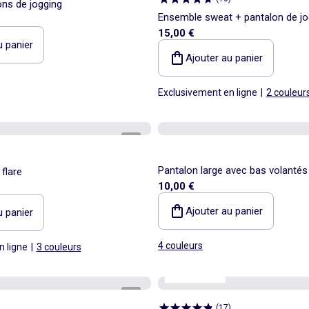
ons de jogging
Ensemble sweat + pantalon de jo
15,00 €
u panier
Ajouter au panier
Exclusivement en ligne
|
2 couleur
1
/
4
Pantalon large avec bas volantés
flare
10,00 €
Ajouter au panier
u panier
4 couleurs
n ligne
|
3 couleurs
Best sellers*
1
/
2
(
17
)