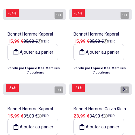
-54%
-54%
1
/
1
1
/
1
Bonnet Homme Kaporal
Bonnet Homme Kaporal
Prix de vente
Prix de référence
Prix de vente
Prix de référence
15,99 €
35,00 €
15,99 €
35,00 €
PDR
PDR
Ajouter au panier
Ajouter au panier
Vendu par
Espace Des Marques
Vendu par
Espace Des Marques
7 couleurs
7 couleurs
-54%
-31%
1
/
1
1
/
3
Bonnet Homme Kaporal
Bonnet Homme Calvin Klein
Prix de vente
Prix de référence
Prix de vente
Prix de référence
15,99 €
35,00 €
23,99 €
34,90 €
PDR
PDR
Jeans
Ajouter au panier
Ajouter au panier