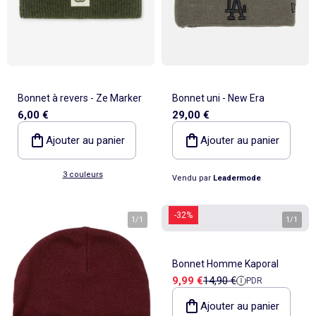
Bonnet à revers - Ze Marker
Bonnet uni - New Era
6,00 €
29,00 €
Ajouter au panier
Ajouter au panier
3 couleurs
Vendu par
Leadermode
-32%
1
/
1
1
/
1
Bonnet Homme Kaporal
Prix de vente
Prix de référence
9,99 €
14,90 €
PDR
Ajouter au panier