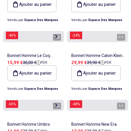
Ajouter au panier
Ajouter au panier
Vendu par
Espace Des Marques
Vendu par
Espace Des Marques
-46%
-24%
1
/
2
1
/
1
Bonnet Homme Le Coq
Bonnet Homme Calvin Klein
Prix de vente
Prix de référence
Prix de vente
Prix de référence
15,99 €
30,00 €
29,99 €
39,90 €
PDR
PDR
Sportif
Jeans
Ajouter au panier
Ajouter au panier
Vendu par
Espace Des Marques
Vendu par
Espace Des Marques
-65%
-48%
1
/
2
1
/
1
Bonnet Homme Umbro
Bonnet Homme New Era
Prix de vente
Prix de référence
Prix de vente
Prix de référence