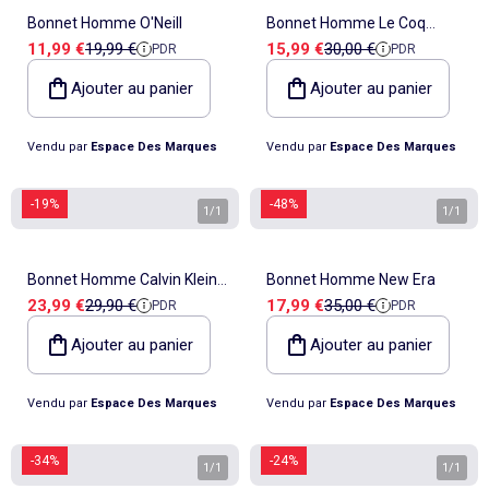
Bonnet Homme O'Neill
Bonnet Homme Le Coq
Prix de vente
Prix de référence
Prix de vente
Prix de référence
11,99 €
19,99 €
15,99 €
30,00 €
PDR
PDR
Sportif
Ajouter au panier
Ajouter au panier
Vendu par
Espace Des Marques
Vendu par
Espace Des Marques
-19%
-48%
1
/
1
1
/
1
Bonnet Homme Calvin Klein
Bonnet Homme New Era
Prix de vente
Prix de référence
Prix de vente
Prix de référence
23,99 €
29,90 €
17,99 €
35,00 €
PDR
PDR
Jeans
Ajouter au panier
Ajouter au panier
Vendu par
Espace Des Marques
Vendu par
Espace Des Marques
-34%
-24%
1
/
1
1
/
1