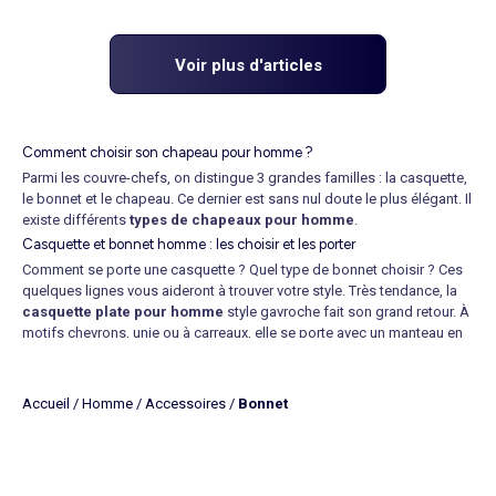
Voir plus d'articles
Comment choisir son chapeau pour homme ?
Parmi les couvre-chefs, on distingue 3 grandes familles : la casquette,
le bonnet et le chapeau. Ce dernier est sans nul doute le plus élégant. Il
existe différents
types de chapeaux pour homme
.
Casquette et bonnet homme : les choisir et les porter
Comment se porte une casquette ? Quel type de bonnet choisir ? Ces
quelques lignes vous aideront à trouver votre style. Très tendance, la
casquette plate pour homme
style gavroche fait son grand retour. À
motifs chevrons, unie ou à carreaux, elle se porte avec un manteau en
laine et un jean. Vous pouvez aussi l'associer à un chino et un
cardigan, voire même un jean et un T-shirt. En été, la
casquette pour
homme
est une indispensable qui se prête à tous les styles : avec
Accueil
/
Homme
/
Accessoires
/
Bonnet
imprimé ou broderies pour un afficher votre style sportswear ou unie
pour une allure plus classique. Au retour des premiers frimas, le
bonnet en tricot
reste votre meilleur allié. Pour une allure sportswear,
optez pour un bonnet court en maille à côtes unie. Les torsades