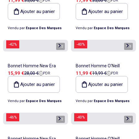
11,99 €
35,00 €
17,99 €
35,00 €
PDR
PDR
Ajouter au panier
Ajouter au panier
Vendu par
Espace Des Marques
Vendu par
Espace Des Marques
-42%
-40%
1
/
2
1
/
3
Bonnet Homme New Era
Bonnet Homme O'Neill
Prix de vente
Prix de référence
Prix de vente
Prix de référence
15,99 €
28,00 €
11,99 €
19,99 €
PDR
PDR
Ajouter au panier
Ajouter au panier
Vendu par
Espace Des Marques
Vendu par
Espace Des Marques
-46%
-40%
1
/
2
1
/
3
Bonnet Homme New Era
Bonnet Homme O'Neill