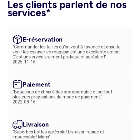
Les clients parlent de nos
confèrent un style plus chic à ce couvre-chef. N'oubliez pas de
l'assortir à vos
gants
et votre
écharpe
pour un ensemble harmonieux.
services*
E-réservation
"Commander les tailles qu’on veut à l’avance et ensuite
venir les essayer en magasin est une excellente option.
C’est un service vraiment pratique et agréable !"
2025-11-16
Paiement
"Beaucoup de choix à des prix abordable et surtout
plusieurs propositions de mode de paiement."
2022-08-16
Livraison
"Superbes bottes après ski ! Livraison rapide et
impeccable ! Merci"