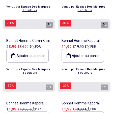
Vendu par
Espace Des Marques
Vendu par
Espace Des Marques
7 couleurs
5 couleurs
-31%
-39%
1
/
3
1
/
2
Bonnet Homme Calvin Klein
Bonnet Homme Kaporal
Prix de vente
Prix de référence
Prix de vente
Prix de référence
23,99 €
34,90 €
11,99 €
19,90 €
PDR
PDR
Jeans Beanie
Ajouter au panier
Ajouter au panier
Vendu par
Espace Des Marques
Vendu par
Espace Des Marques
5 couleurs
3 couleurs
-39%
-39%
1
/
1
1
/
1
Bonnet Homme Kaporal
Bonnet Homme Kaporal
Prix de vente
Prix de référence
Prix de vente
Prix de référence
11,99 €
19,90 €
11,99 €
19,90 €
PDR
PDR