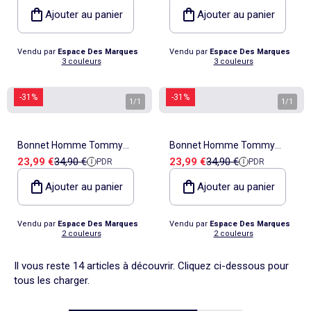
Ajouter au panier
Ajouter au panier
Vendu par
Espace Des Marques
Vendu par
Espace Des Marques
3 couleurs
3 couleurs
-31%
-31%
1
/
1
1
/
1
Bonnet Homme Tommy
Bonnet Homme Tommy
Prix de vente
Prix de référence
Prix de vente
Prix de référence
23,99 €
34,90 €
23,99 €
34,90 €
PDR
PDR
Hilfiger
Hilfiger
Ajouter au panier
Ajouter au panier
Vendu par
Espace Des Marques
Vendu par
Espace Des Marques
2 couleurs
2 couleurs
Il vous reste 14 articles à découvrir. Cliquez ci-dessous pour
tous les charger.