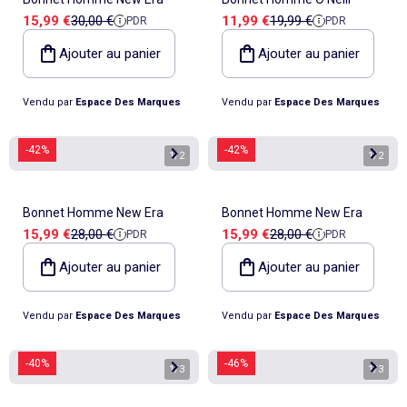
Prix de vente
Prix de référence
Prix de vente
Prix de référence
15,99 €
30,00 €
11,99 €
19,99 €
PDR
PDR
Ajouter au panier
Ajouter au panier
Vendu par
Espace Des Marques
Vendu par
Espace Des Marques
-42%
-42%
1
/
2
1
/
2
Bonnet Homme New Era
Bonnet Homme New Era
Prix de vente
Prix de référence
Prix de vente
Prix de référence
15,99 €
28,00 €
15,99 €
28,00 €
PDR
PDR
Ajouter au panier
Ajouter au panier
Vendu par
Espace Des Marques
Vendu par
Espace Des Marques
-40%
-46%
1
/
3
1
/
3