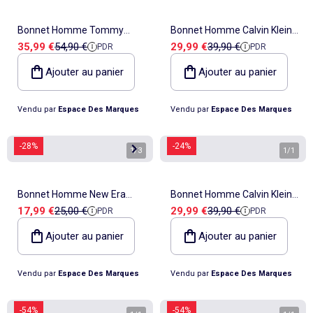
Bonnet Homme Tommy
Bonnet Homme Calvin Klein
Prix de vente
Prix de référence
Prix de vente
Prix de référence
35,99 €
54,90 €
29,99 €
39,90 €
PDR
PDR
Hilfiger
Jeans
Ajouter au panier
Ajouter au panier
Vendu par
Espace Des Marques
Vendu par
Espace Des Marques
-28%
-24%
1
/
3
1
/
1
Bonnet Homme New Era
Bonnet Homme Calvin Klein
Prix de vente
Prix de référence
Prix de vente
Prix de référence
17,99 €
25,00 €
29,99 €
39,90 €
PDR
PDR
Headwear
Jeans
Ajouter au panier
Ajouter au panier
Vendu par
Espace Des Marques
Vendu par
Espace Des Marques
-54%
-54%