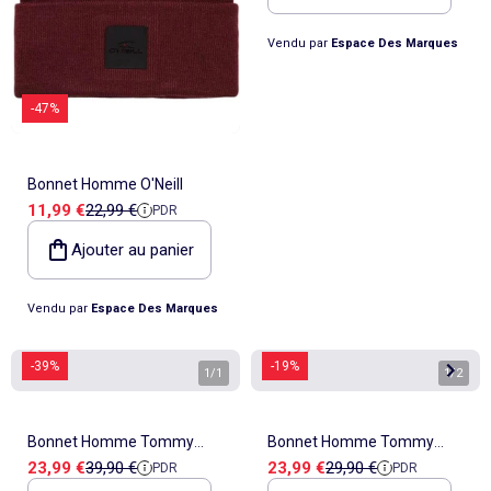
Vendu par
Espace Des Marques
-47%
Bonnet Homme O'Neill
Prix de vente
Prix de référence
11,99 €
22,99 €
PDR
Ajouter au panier
Vendu par
Espace Des Marques
-39%
-19%
1
/
1
1
/
2
Bonnet Homme Tommy
Bonnet Homme Tommy
Prix de vente
Prix de référence
Prix de vente
Prix de référence
23,99 €
39,90 €
23,99 €
29,90 €
PDR
PDR
Hilfiger
Hilfiger