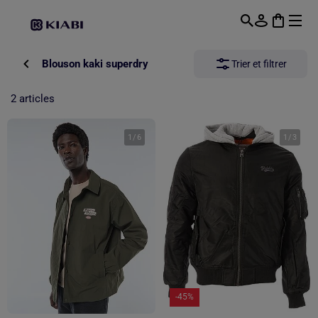
Passer au contenu principal
Blouson kaki superdry
Trier et filtrer
2 articles
1
/
6
1
/
3
-45%