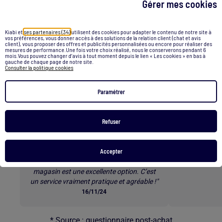
Gérer mes cookies
Manteau the north face gris
Caraco doré
Chaussures talon femme
Kiabi et
ses partenaires (34)
utilisent des cookies pour adapter le contenu de notre site à
vos préférences, vous donner accès à des solutions de la relation client (chat et avis
client), vous proposer des offres et publicités personnalisées ou encore pour réaliser des
Retour au contenu principal
mesures de performance.Une fois votre choix réalisé, nous le conserverons pendant 6
mois.Vous pouvez changer d’avis à tout moment depuis le lien « Les cookies » en bas à
gauche de chaque page de notre site.
Consulter la politique cookies
Les clients parlent de nos
services *
Paramétrer
Refuser
E-RÉSERVATION
L
Accepter
"Commander les tailles qu’on veut à
« Superbes b
l’avance et ensuite venir les essayer en
rapide e
magasin est une excellente option. C’est
un service vraiment pratique et agréable !"
16/11/24
* Source : questionnaire post-achat