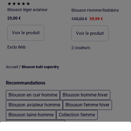
Blouson léger aviateur
Blouson Homme Redskins
25,00 €
109,00 €
59,99 €
Voir le produit
Voir le produit
Exclu Web
2 couleurs
/
Accueil
Blouson kaki superdry
Recommandations
Blouson en cuir homme
Blouson homme hiver
Blouson aviateur homme
Blouson femme hiver
Blouson laine homme
Collection femme
Surchemise rouge homme