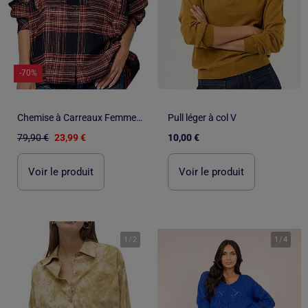
-70%
Chemise à Carreaux Femme Kaporal
Pull léger à col V
79,90 €
23,99 €
10,00 €
Voir le produit
Voir le produit
1
/
2
1
/
4