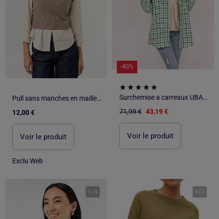
-40%
Surchemise a carreaux UBARTH
Pull sans manches en maille grosse jauge
71,99 €
43,19 €
12,00 €
Voir le produit
Voir le produit
Exclu Web
1
/
4
1
/
2