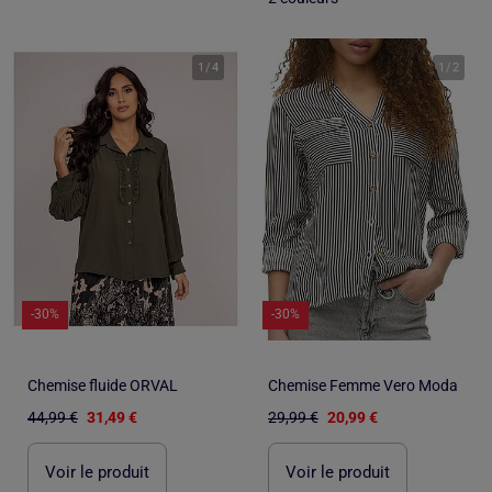
1
/
4
1
/
2
-30%
-30%
Chemise fluide ORVAL
Chemise Femme Vero Moda
44,99 €
31,49 €
29,99 €
20,99 €
Voir le produit
Voir le produit