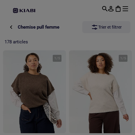
Passer au contenu principal
Chemise pull femme
Trier et filtrer
178 articles
1
/
5
1
/
5