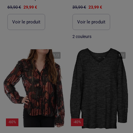
69,90 €
29,99 €
39,99 €
23,99 €
Voir le produit
Voir le produit
2 couleurs
1
/
2
1
/
2
-60%
-40%