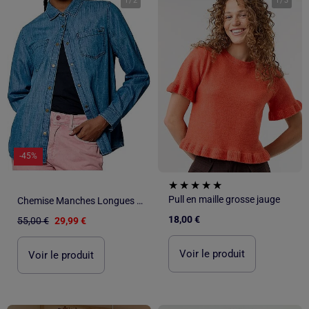
1
/
2
1
/
3
-45%
Pull en maille grosse jauge
Chemise Manches Longues Femme Kaporal
18,00 €
55,00 €
29,99 €
Voir le produit
Voir le produit