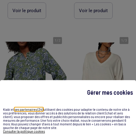
Voir le produit
Voir le produit
1
/
2
1
/
3
Gérer mes cookies
-40%
-49%
Kiabi et
ses partenaires (34)
utilisent des cookies pour adapter le contenu de notre site à
vos préférences, vous donner accès à des solutions de la relation client (chat et avis
client), vous proposer des offres et publicités personnalisées ou encore pour réaliser des
mesures de performance.Une fois votre choix réalisé, nous le conserverons pendant 6
mois.Vous pouvez changer d’avis à tout moment depuis le lien « Les cookies » en bas à
gauche de chaque page de notre site.
Chemise e/ Femme Kaporal Khaki
Pull Femme Kaporal
Consulter la politique cookies