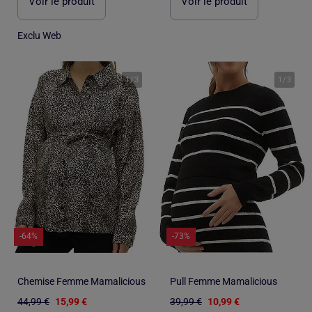
Voir le produit
Voir le produit
Exclu Web
1
/
3
1
/
3
-64%
-73%
Chemise Femme Mamalicious
Pull Femme Mamalicious
44,99 €
15,99 €
39,99 €
10,99 €