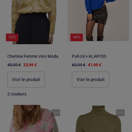
-52%
-40%
Chemise Femme Vero Moda
Pull col v KLARYSS
49,99 €
23,99 €
69,99 €
41,99 €
Voir le produit
Voir le produit
2 couleurs
1
/
3
1
/
1