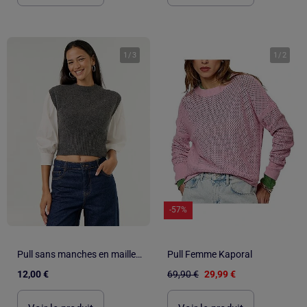
1
/
3
1
/
2
-57%
Pull sans manches en maille grosse jauge
Pull Femme Kaporal
12,00 €
69,90 €
29,99 €