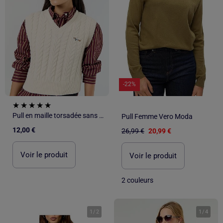
-22%
Pull en maille torsadée sans manches
Pull Femme Vero Moda
12,00 €
26,99 €
20,99 €
Voir le produit
Voir le produit
2 couleurs
1
/
2
1
/
4