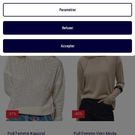
59,90 €
35,99 €
69,90 €
35,99 €
Paramétrer
Voir le produit
Voir le produit
Refuser
Accepter
1
/
2
1
/
2
-57%
-40%
Pull Femme Kaporal
Pull Femme Vero Moda