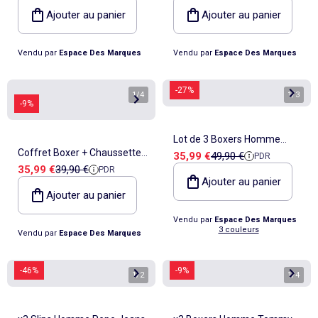
Ajouter au panier
Ajouter au panier
Vendu par
Espace Des Marques
Vendu par
Espace Des Marques
-27%
1
/
4
1
/
3
-9%
Lot de 3 Boxers Homme
Coffret Boxer + Chaussettes
Prix de vente
Prix de référence
35,99 €
49,90 €
PDR
Tommy Hilfiger
Prix de vente
Prix de référence
35,99 €
39,90 €
PDR
Homme Tommy Hilfiger
Ajouter au panier
Ajouter au panier
Vendu par
Espace Des Marques
3 couleurs
Vendu par
Espace Des Marques
-46%
-9%
1
/
2
1
/
4