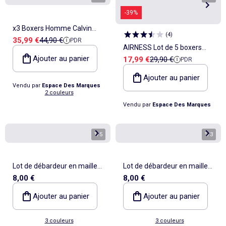
-39%
x3 Boxers Homme Calvin
(
4
)
Prix de vente
Prix de référence
35,99 €
44,90 €
PDR
Klein Jeans
AIRNESS Lot de 5 boxers
Ajouter au panier
Prix de vente
Prix de référence
17,99 €
29,90 €
PDR
homme en coton ceintures
colorées Starter Airness
Ajouter au panier
Vendu par
Espace Des Marques
2 couleurs
Vendu par
Espace Des Marques
1
/
5
1
/
3
Lot de débardeur en maille
Lot de débardeur en maille
8,00 €
8,00 €
jersey - 2 pièces
jersey - 2 pièces
Ajouter au panier
Ajouter au panier
3 couleurs
3 couleurs