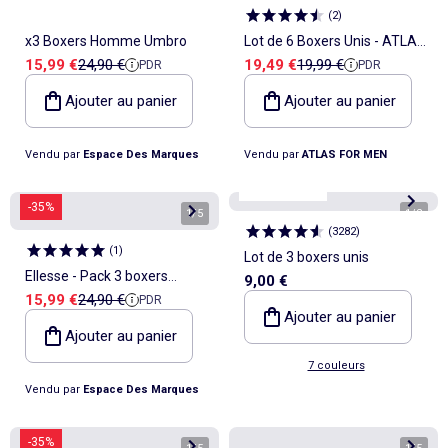
(
2
)
x3 Boxers Homme Umbro
Lot de 6 Boxers Unis - ATLAS
Prix de vente
Prix de référence
Prix de vente
Prix de référence
15,99 €
24,90 €
19,49 €
19,99 €
PDR
PDR
FOR MEN
Ajouter au panier
Ajouter au panier
Vendu par
Espace Des Marques
Vendu par
ATLAS FOR MEN
Best sellers*
-35%
1
/
5
1
/
2
(
3282
)
(
1
)
Lot de 3 boxers unis
Ellesse - Pack 3 boxers
9,00 €
Prix de vente
Prix de référence
15,99 €
24,90 €
PDR
homme
Ajouter au panier
Ajouter au panier
7 couleurs
Vendu par
Espace Des Marques
-35%