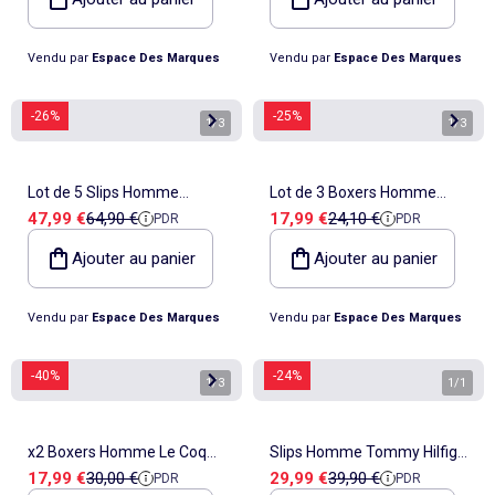
Vendu par
Espace Des Marques
Vendu par
Espace Des Marques
-26%
-25%
1
/
3
1
/
3
Lot de 5 Slips Homme
Lot de 3 Boxers Homme
Prix de vente
Prix de référence
Prix de vente
Prix de référence
47,99 €
64,90 €
17,99 €
24,10 €
PDR
PDR
Tommy Hilfiger
Teddy Smith
Ajouter au panier
Ajouter au panier
Vendu par
Espace Des Marques
Vendu par
Espace Des Marques
-40%
-24%
1
/
3
1
/
1
x2 Boxers Homme Le Coq
Slips Homme Tommy Hilfiger
Prix de vente
Prix de référence
Prix de vente
Prix de référence
17,99 €
30,00 €
29,99 €
39,90 €
PDR
PDR
Sportif
Bright e