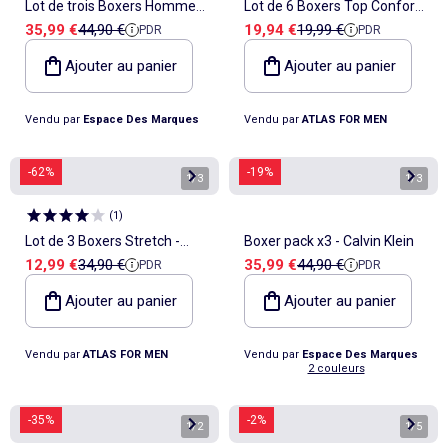
Lot de trois Boxers Homme
Lot de 6 Boxers Top Confort -
Prix de vente
Prix de référence
Prix de vente
Prix de référence
35,99 €
44,90 €
19,94 €
19,99 €
PDR
PDR
Tommy Hilfiger
ATLAS FOR MEN
UM0UM03690
Ajouter au panier
Ajouter au panier
Vendu par
Espace Des Marques
Vendu par
ATLAS FOR MEN
-62%
-19%
1
/
3
1
/
3
(
1
)
Lot de 3 Boxers Stretch -
Boxer pack x3 - Calvin Klein
Prix de vente
Prix de référence
Prix de vente
Prix de référence
12,99 €
34,90 €
35,99 €
44,90 €
PDR
PDR
ATLAS FOR MEN
Ajouter au panier
Ajouter au panier
Vendu par
ATLAS FOR MEN
Vendu par
Espace Des Marques
2 couleurs
-35%
-2%
1
/
2
1
/
5