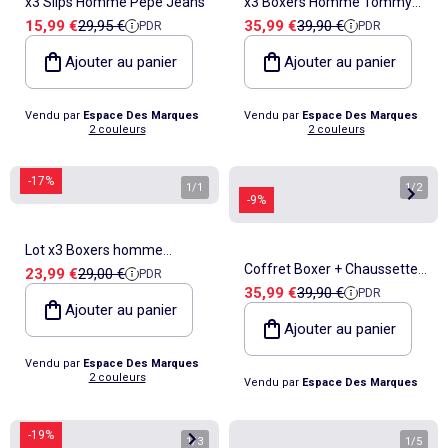
x3 Slips Homme Pepe Jeans
x3 Boxers Homme Tommy
Prix de vente
Prix de référence
Prix de vente
Prix de référence
15,99 €
29,95 €
35,99 €
39,90 €
PDR
PDR
Hilfiger
Ajouter au panier
Ajouter au panier
Vendu par
Espace Des Marques
Vendu par
Espace Des Marques
2 couleurs
2 couleurs
-17%
1
/
1
1
/
2
-9%
Lot x3 Boxers homme
Coffret Boxer + Chaussettes
Prix de vente
Prix de référence
23,99 €
29,00 €
PDR
Kaporal
Prix de vente
Prix de référence
35,99 €
39,90 €
PDR
Homme Tommy Hilfiger
Ajouter au panier
Ajouter au panier
Vendu par
Espace Des Marques
2 couleurs
Vendu par
Espace Des Marques
-19%
1
/
3
1
/
5