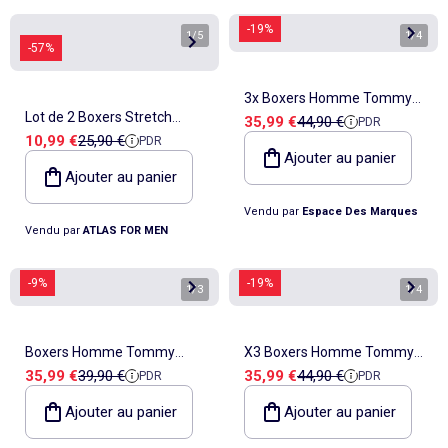
-19%
1
/
5
1
/
4
-57%
3x Boxers Homme Tommy
Lot de 2 Boxers Stretch
Prix de vente
Prix de référence
35,99 €
44,90 €
PDR
Hilfiger Brief
Prix de vente
Prix de référence
10,99 €
25,90 €
PDR
Fantaisie - ATLAS FOR MEN
Ajouter au panier
Ajouter au panier
Vendu par
Espace Des Marques
Vendu par
ATLAS FOR MEN
-9%
-19%
1
/
3
1
/
4
Boxers Homme Tommy
X3 Boxers Homme Tommy
Prix de vente
Prix de référence
Prix de vente
Prix de référence
35,99 €
39,90 €
35,99 €
44,90 €
PDR
PDR
Hilfiger Trunk
Hilfiger
Ajouter au panier
Ajouter au panier