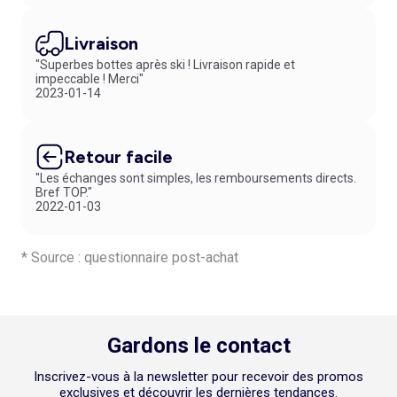
faire plaisir sans dépasser votre budget. Par ailleurs, les tendances
sont à portée de clic sur notre boutique en ligne. En commandant vos
Livraison
articles, vous pouvez bénéficier de la livraison gratuite dès 60 €
"Superbes bottes après ski ! Livraison rapide et
d’achat. L’occasion parfaite pour compléter votre garde-robe, pour
impeccable ! Merci"
profiter de la mode au meilleur prix !
2023-01-14
Retour facile
"Les échanges sont simples, les remboursements directs.
Bref TOP."
2022-01-03
* Source : questionnaire post-achat
Gardons le contact
Inscrivez-vous à la newsletter pour recevoir des promos
exclusives et découvrir les dernières tendances.