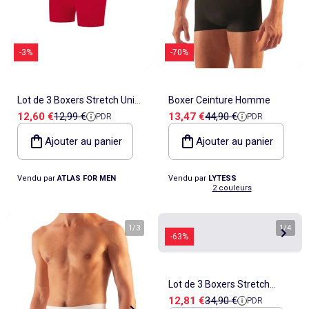
-3%
-70%
Lot de 3 Boxers Stretch Unis
Boxer Ceinture Homme
Prix de vente
Prix de référence
Prix de vente
Prix de référence
12,60 €
12,99 €
13,47 €
44,90 €
PDR
PDR
- ATLAS FOR MEN
Ajouter au panier
Ajouter au panier
Vendu par
ATLAS FOR MEN
Vendu par
LYTESS
2 couleurs
1
/
3
1
/
4
-63%
Lot de 3 Boxers Stretch
Prix de vente
Prix de référence
12,81 €
34,90 €
PDR
Confort - ATLAS FOR MEN