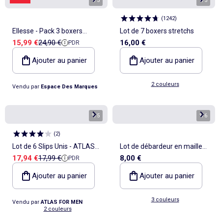
1
/
5
1
/
5
(
1242
)
Ellesse - Pack 3 boxers
Lot de 7 boxers stretchs
Prix de vente
Prix de référence
15,99 €
24,90 €
16,00 €
PDR
homme
Ajouter au panier
Ajouter au panier
2 couleurs
Vendu par
Espace Des Marques
1
/
5
1
/
6
(
2
)
Lot de 6 Slips Unis - ATLAS
Lot de débardeur en maille
Prix de vente
Prix de référence
17,94 €
17,99 €
8,00 €
PDR
FOR MEN
jersey - 2 pièces
Ajouter au panier
Ajouter au panier
3 couleurs
Vendu par
ATLAS FOR MEN
2 couleurs