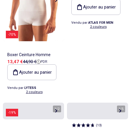
Ajouter au panier
Vendu par
ATLAS FOR MEN
2 couleurs
-70%
Boxer Ceinture Homme
Prix de vente
Prix de référence
13,47 €
44,90 €
PDR
Ajouter au panier
Vendu par
LYTESS
2 couleurs
1
/
2
1
/
5
-19%
(
13
)