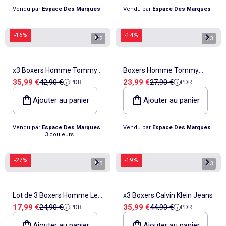
Vendu par
Espace Des Marques
Vendu par
Espace Des Marques
-16%
-14%
1
/
2
1
/
3
x3 Boxers Homme Tommy
Boxers Homme Tommy
Prix de vente
Prix de référence
Prix de vente
Prix de référence
35,99 €
42,90 €
23,99 €
27,90 €
PDR
PDR
Hilfiger
Hilfiger
Ajouter au panier
Ajouter au panier
Vendu par
Espace Des Marques
Vendu par
Espace Des Marques
3 couleurs
-27%
-19%
1
/
3
1
/
3
Lot de 3 Boxers Homme Le
x3 Boxers Calvin Klein Jeans
Prix de vente
Prix de référence
Prix de vente
Prix de référence
17,99 €
24,90 €
35,99 €
44,90 €
PDR
PDR
Coq Sportif Boxer
Ajouter au panier
Ajouter au panier