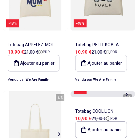
-48%
-48%
Totebag APPELEZ-MOI
Totebag PETIT KOALA
Prix de vente
Prix de référence
Prix de vente
Prix de référence
10,90 €
21,00 €
10,90 €
21,00 €
PDR
PDR
WONDER MUM
Ajouter au panier
Ajouter au panier
Vendu par
We Are Family
Vendu par
We Are Family
-48%
1
/
3
1
/
3
Totebag COOL LION
Prix de vente
Prix de référence
10,90 €
21,00 €
PDR
Ajouter au panier