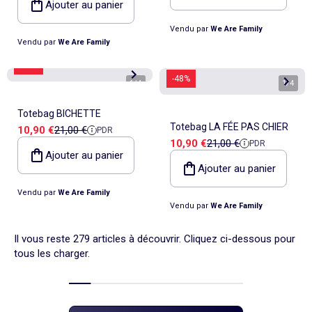
Ajouter au panier
Vendu par
We Are Family
Vendu par
We Are Family
-48%
-48%
1
/
4
1
/
4
Totebag BICHETTE
Totebag LA FÉE PAS CHIER
Prix de vente
Prix de référence
10,90 €
21,00 €
PDR
Prix de vente
Prix de référence
10,90 €
21,00 €
PDR
Ajouter au panier
Ajouter au panier
Vendu par
We Are Family
Vendu par
We Are Family
Il vous reste 279 articles à découvrir. Cliquez ci-dessous pour
tous les charger.