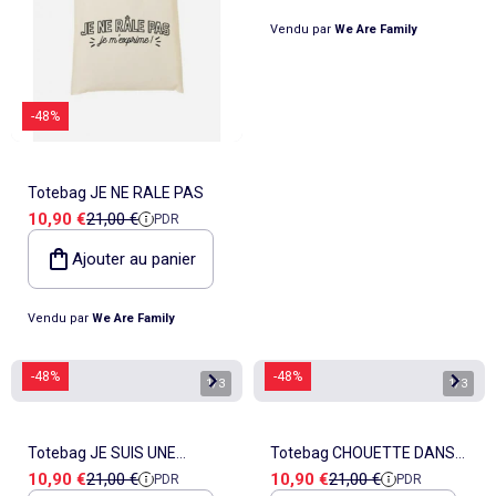
Vendu par
We Are Family
-48%
Totebag JE NE RALE PAS
Prix de vente
Prix de référence
10,90 €
21,00 €
PDR
Ajouter au panier
Vendu par
We Are Family
-48%
-48%
1
/
3
1
/
3
Totebag JE SUIS UNE
Totebag CHOUETTE DANS
Prix de vente
Prix de référence
Prix de vente
Prix de référence
10,90 €
21,00 €
10,90 €
21,00 €
PDR
PDR
PRINCESSE
MES BASKETS