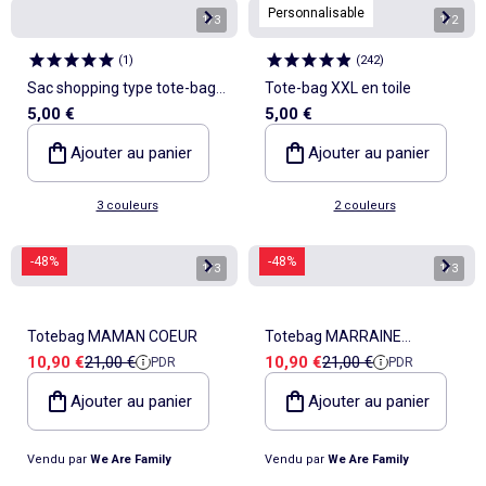
Personnalisable
1
/
3
1
/
2
(
1
)
(
242
)
Sac shopping type tote-bag
Tote-bag XXL en toile
5,00 €
5,00 €
format XXL
Ajouter au panier
Ajouter au panier
3 couleurs
2 couleurs
-48%
-48%
1
/
3
1
/
3
Totebag MAMAN COEUR
Totebag MARRAINE
Prix de vente
Prix de référence
Prix de vente
Prix de référence
10,90 €
21,00 €
10,90 €
21,00 €
PDR
PDR
PARFAITE
Ajouter au panier
Ajouter au panier
Vendu par
We Are Family
Vendu par
We Are Family