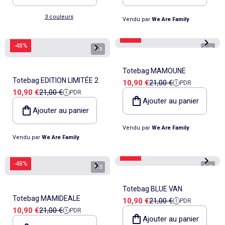
3 couleurs
Vendu par
We Are Family
-48%
-48%
1
/
3
1
/
3
Totebag MAMOUNE
Totebag EDITION LIMITÉE 2
Prix de vente
Prix de référence
10,90 €
21,00 €
PDR
Prix de vente
Prix de référence
10,90 €
21,00 €
PDR
Ajouter au panier
Ajouter au panier
Vendu par
We Are Family
Vendu par
We Are Family
-48%
-48%
1
/
3
1
/
3
Totebag BLUE VAN
Totebag MAMIDEALE
Prix de vente
Prix de référence
10,90 €
21,00 €
PDR
Prix de vente
Prix de référence
10,90 €
21,00 €
PDR
Ajouter au panier