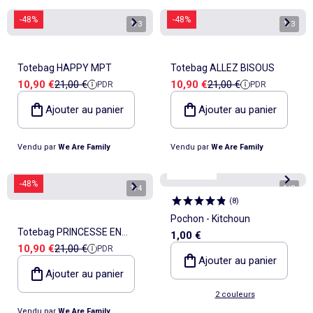
-48%
-48%
1
/
3
1
/
3
Totebag HAPPY MPT
Totebag ALLEZ BISOUS
Prix de vente
Prix de référence
Prix de vente
Prix de référence
10,90 €
21,00 €
10,90 €
21,00 €
PDR
PDR
Ajouter au panier
Ajouter au panier
Vendu par
We Are Family
Vendu par
We Are Family
KiTChoUN
-48%
1
/
4
1
/
2
(
8
)
Pochon - Kitchoun
Totebag PRINCESSE EN
1,00 €
Prix de vente
Prix de référence
10,90 €
21,00 €
PDR
BASKETS
Ajouter au panier
Ajouter au panier
2 couleurs
Vendu par
We Are Family