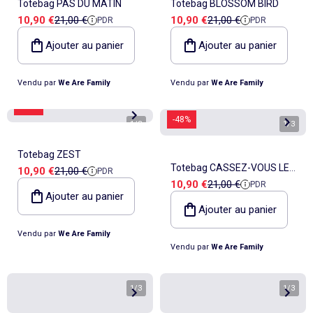
Totebag PAS DU MATIN
Totebag BLOSSOM BIRD
Prix de vente
Prix de référence
Prix de vente
Prix de référence
10,90 €
21,00 €
10,90 €
21,00 €
PDR
PDR
Ajouter au panier
Ajouter au panier
Vendu par
We Are Family
Vendu par
We Are Family
-48%
-48%
1
/
3
1
/
3
Totebag ZEST
Totebag CASSEZ-VOUS LES
Prix de vente
Prix de référence
10,90 €
21,00 €
PDR
Prix de vente
Prix de référence
10,90 €
21,00 €
PDR
PLOUCS
Ajouter au panier
Ajouter au panier
Vendu par
We Are Family
Vendu par
We Are Family
1
/
3
1
/
3