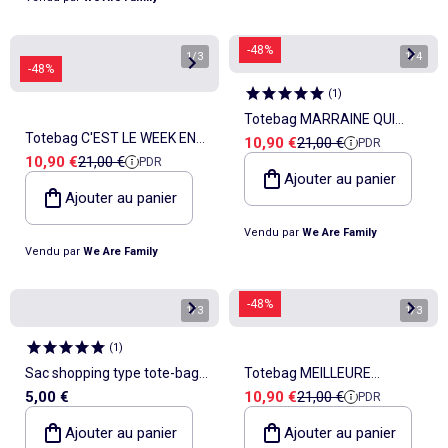
-48%
1
/
3
1
/
4
-48%
(
1
)
Totebag MARRAINE QUI
Totebag C'EST LE WEEK END
Prix de vente
Prix de référence
10,90 €
21,00 €
PDR
DÉCHIRE 3
Prix de vente
Prix de référence
10,90 €
21,00 €
PDR
! AH NON C'EST VRAI JE SUIS
Ajouter au panier
MAMAN 2 WAF
Ajouter au panier
Vendu par
We Are Family
Vendu par
We Are Family
-48%
1
/
3
1
/
3
(
1
)
Sac shopping type tote-bag
Totebag MEILLEURE
Prix de vente
Prix de référence
5,00 €
10,90 €
21,00 €
PDR
format XXL
COUSINE DU MONDE
Ajouter au panier
Ajouter au panier