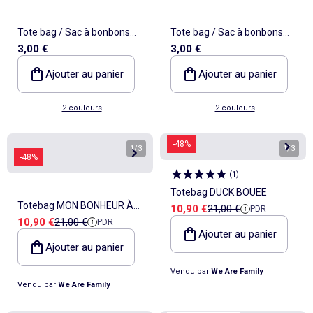
Tote bag / Sac à bonbons
Tote bag / Sac à bonbons
3,00 €
3,00 €
pour Halloween 'Stitch'
pour Halloween 'Stitch'
'Disney'
'Disney'
Ajouter au panier
Ajouter au panier
2 couleurs
2 couleurs
-48%
1
/
3
1
/
3
-48%
(
1
)
Totebag DUCK BOUEE
Totebag MON BONHEUR À
Prix de vente
Prix de référence
10,90 €
21,00 €
PDR
Prix de vente
Prix de référence
10,90 €
21,00 €
PDR
MOI C'EST NOS MOMENTS À
Ajouter au panier
NOUS
Ajouter au panier
Vendu par
We Are Family
Vendu par
We Are Family