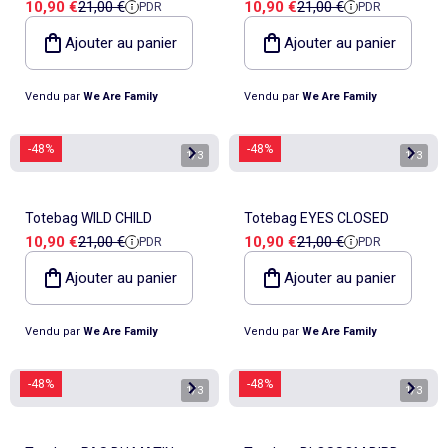
Prix de vente
Prix de référence
Prix de vente
Prix de référence
10,90 €
21,00 €
10,90 €
21,00 €
PDR
PDR
EXISTENT
Ajouter au panier
Ajouter au panier
Vendu par
We Are Family
Vendu par
We Are Family
-48%
-48%
1
/
3
1
/
3
Totebag WILD CHILD
Totebag EYES CLOSED
Prix de vente
Prix de référence
Prix de vente
Prix de référence
10,90 €
21,00 €
10,90 €
21,00 €
PDR
PDR
Ajouter au panier
Ajouter au panier
Vendu par
We Are Family
Vendu par
We Are Family
-48%
-48%
1
/
3
1
/
3