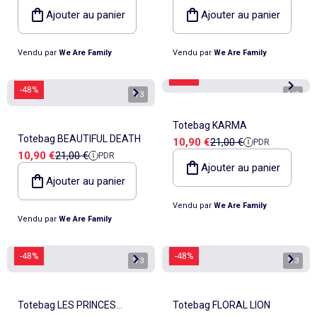
Ajouter au panier
Ajouter au panier
Vendu par
We Are Family
Vendu par
We Are Family
-48%
-48%
1
/
3
1
/
3
Totebag KARMA
Totebag BEAUTIFUL DEATH
Prix de vente
Prix de référence
10,90 €
21,00 €
PDR
Prix de vente
Prix de référence
10,90 €
21,00 €
PDR
Ajouter au panier
Ajouter au panier
Vendu par
We Are Family
Vendu par
We Are Family
-48%
-48%
1
/
3
1
/
3
Totebag LES PRINCES
Totebag FLORAL LION