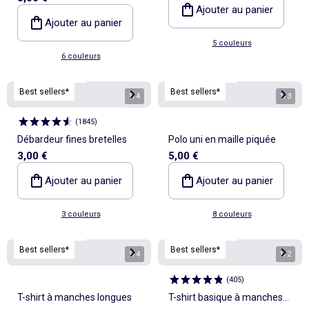
Ajouter au panier
Ajouter au panier
5 couleurs
6 couleurs
Personnalisable
Personnalisable
Best sellers*
Best sellers*
1
/
4
1
/
3
(
1845
)
Débardeur fines bretelles
Polo uni en maille piquée
3,00 €
5,00 €
Ajouter au panier
Ajouter au panier
3 couleurs
8 couleurs
Personnalisable
Personnalisable
Best sellers*
Best sellers*
1
/
4
1
/
2
(
405
)
T-shirt à manches longues
T-shirt basique à manches