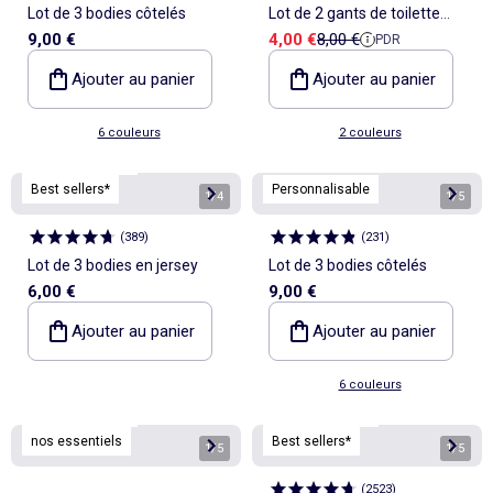
Lot de 3 bodies côtelés
Lot de 2 gants de toilette
Prix de vente
Prix de référence
9,00 €
4,00 €
8,00 €
PDR
enfant - Kiabi Home
Ajouter au panier
Ajouter au panier
6 couleurs
2 couleurs
Personnalisable
Best sellers*
Personnalisable
1
/
4
1
/
5
(
389
)
(
231
)
Lot de 3 bodies en jersey
Lot de 3 bodies côtelés
6,00 €
9,00 €
Ajouter au panier
Ajouter au panier
6 couleurs
Personnalisable
Personnalisable
nos essentiels
Best sellers*
1
/
5
1
/
5
(
2523
)