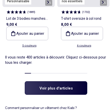
Personnalisable
nos essentiels
1
/
5
1
/
5
(
1889
)
(
1702
)
Lot de 3 bodies manches
T-shirt oversize à col rond
9,00 €
8,00 €
longues
Ajouter au panier
Ajouter au panier
5 couleurs
6 couleurs
Il vous reste 400 articles à découvrir. Cliquez ci-dessous pour
tous les charger.
Voir plus d'articles
Comment personnaliser un vêtement chez Kiabi ?