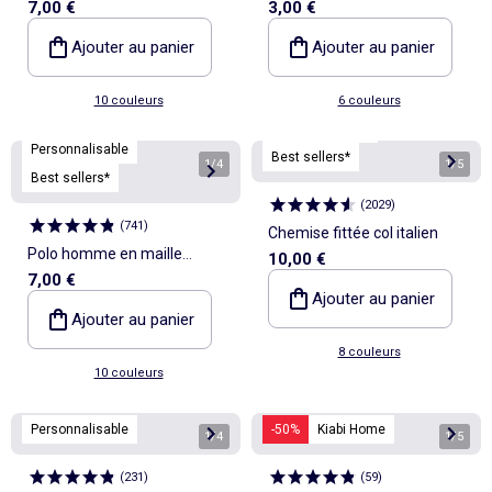
7,00 €
3,00 €
longues
Ajouter au panier
Ajouter au panier
10 couleurs
6 couleurs
Personnalisable
Personnalisable
Best sellers*
1
/
4
1
/
5
Best sellers*
(
2029
)
(
741
)
Chemise fittée col italien
Polo homme en maille
10,00 €
7,00 €
piquée à manches courtes
Ajouter au panier
Ajouter au panier
8 couleurs
10 couleurs
Personnalisable
-50%
Kiabi Home
1
/
4
1
/
5
(
231
)
(
59
)