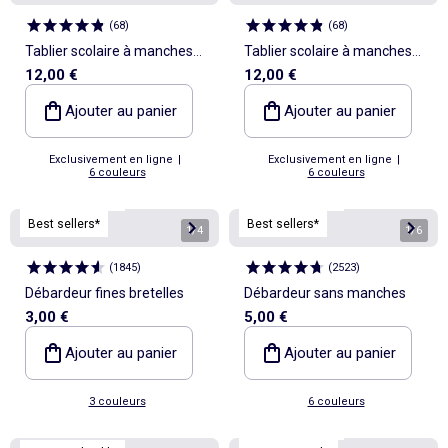
(
68
)
(
68
)
Tablier scolaire à manches
Tablier scolaire à manches
12,00 €
12,00 €
longues
longues
Ajouter au panier
Ajouter au panier
Exclusivement en ligne
|
Exclusivement en ligne
|
6 couleurs
6 couleurs
Personnalisable
Personnalisable
Best sellers*
Best sellers*
1
/
4
1
/
6
(
1845
)
(
2523
)
Débardeur fines bretelles
Débardeur sans manches
3,00 €
5,00 €
Ajouter au panier
Ajouter au panier
3 couleurs
6 couleurs
Personnalisable