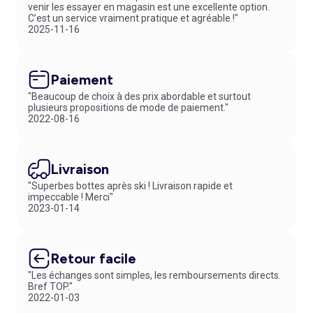
message tendre. Au-delà des vêtements, notre gamme propose aussi
venir les essayer en magasin est une excellente option.
des
accessoires personnalisés
. Cette variété permet d’élargir les
C’est un service vraiment pratique et agréable !"
usages, que ce soit pour un objet ou un cadeau original. Et pour
2025-11-16
encore plus de confort, vous n’aurez qu’à vous tourner vers un
cube de
rangement
pratique pour stocker toutes vos créations.
En résumé, la
personnalisation d’articles
offre une infinité de
Paiement
possibilités. Et grâce à notre service de livraison rapide, vos modèles
ne mettront que deux jours ouvrés de plus pour arriver chez vous.
"Beaucoup de choix à des prix abordable et surtout
plusieurs propositions de mode de paiement."
2022-08-16
Livraison
"Superbes bottes après ski ! Livraison rapide et
impeccable ! Merci"
2023-01-14
Retour facile
"Les échanges sont simples, les remboursements directs.
Bref TOP."
2022-01-03