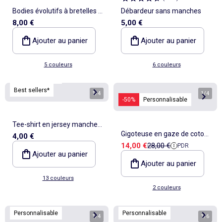
Bodies évolutifs à bretelles -
Débardeur sans manches
8,00 €
5,00 €
lot de 3
Ajouter au panier
Ajouter au panier
5 couleurs
6 couleurs
Personnalisable
Best sellers*
1
/
4
1
/
4
-50%
Personnalisable
Tee-shirt en jersey manches
Gigoteuse en gaze de coton
4,00 €
courtes
Prix de vente
Prix de référence
14,00 €
28,00 €
PDR
manches amovibles TOG 2,5
Ajouter au panier
Ajouter au panier
13 couleurs
2 couleurs
Personnalisable
Personnalisable
1
/
4
1
/
6