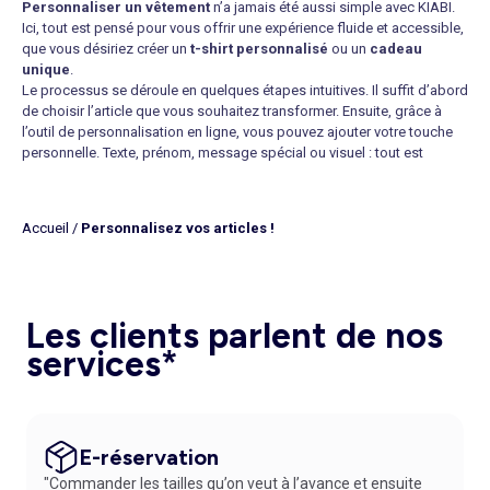
Personnaliser un vêtement
n’a jamais été aussi simple avec KIABI.
Ici, tout est pensé pour vous offrir une expérience fluide et accessible,
que vous désiriez créer un
t-shirt personnalisé
ou un
cadeau
unique
.
Le processus se déroule en quelques étapes intuitives. Il suffit d’abord
de choisir l’article que vous souhaitez transformer. Ensuite, grâce à
l’outil de personnalisation en ligne, vous pouvez ajouter votre touche
personnelle. Texte, prénom, message spécial ou visuel : tout est
possible. Vous pouvez même modifier la couleur et la typographie
pour adapter votre création à vos envies. De plus, deux techniques
principales sont proposées : la broderie, pour compléter à l’aide d’un
Accueil
/
Personnalisez vos articles !
texte élégant et durable, et l’impression pour une liberté totale. Enfin,
une fois finalisé, il ne reste plus qu’à l’ajouter au panier et à recevoir
votre article personnalisé directement chez vous. Pour en savoir plus,
vous n’avez qu’à consulter notre
service de personnalisation
.
Quels articles est-il possible de personnaliser ?
Les clients parlent de nos
La force de cette catégorie repose sur la diversité des produits
services*
disponibles. La possibilité de
créer ses t-shirts
est incontournable.
Les
sweats et polos personnalisés
offrent de plus de nombreuses
perspectives pour arborer un style unique au quotidien. Les vêtements
pour enfants et bébés occupent également une place centrale dans
cette sélection. Avec des
bodies et des pyjamas personnalisés
, il
E-réservation
est envisageable d’ajouter un prénom, une date de naissance ou un
"Commander les tailles qu’on veut à l’avance et ensuite