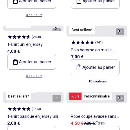
Ajouter au panier
Ajouter au panier
3 couleurs
Personnalisable
Personnalisable
Best sellers*
Best sellers*
1
/
5
1
/
4
(
2400
)
(
741
)
T-shirt uni en jersey
Polo homme en maille
4,00 €
7,00 €
piquée uni
Ajouter au panier
Ajouter au panier
3 couleurs
10 couleurs
Personnalisable
Best sellers*
-50%
Personnalisable
1
/
1
1
/
4
(
1513
)
T-shirt basique en jersey uni
Robe coupe évasée sans
Prix de vente
Prix de référence
2,00 €
4,50 €
9,00 €
PDR
manches