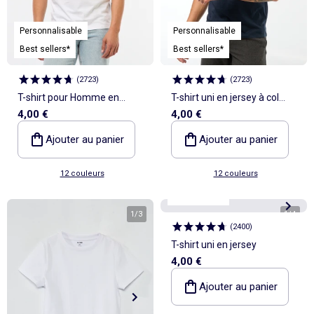
Personnalisable
Personnalisable
Best sellers*
Best sellers*
(
2723
)
(
2723
)
T-shirt pour Homme en
T-shirt uni en jersey à col
4,00 €
4,00 €
jersey uni à col rond
rond Homme
Ajouter au panier
Ajouter au panier
12 couleurs
12 couleurs
Personnalisable
Best sellers*
1
/
3
1
/
4
(
2400
)
T-shirt uni en jersey
4,00 €
Ajouter au panier