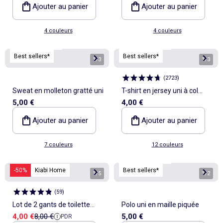
Ajouter au panier
Ajouter au panier
4 couleurs
4 couleurs
Personnalisable
Personnalisable
Best sellers*
Best sellers*
1
/
3
1
/
3
(
2723
)
Sweat en molleton gratté uni
T-shirt en jersey uni à col
5,00 €
4,00 €
rond pour homme
Ajouter au panier
Ajouter au panier
7 couleurs
12 couleurs
Personnalisable
-50%
Kiabi Home
Best sellers*
1
/
5
1
/
2
(
59
)
Lot de 2 gants de toilette
Polo uni en maille piquée
Prix de vente
Prix de référence
4,00 €
8,00 €
5,00 €
PDR
enfant - Kiabi Home