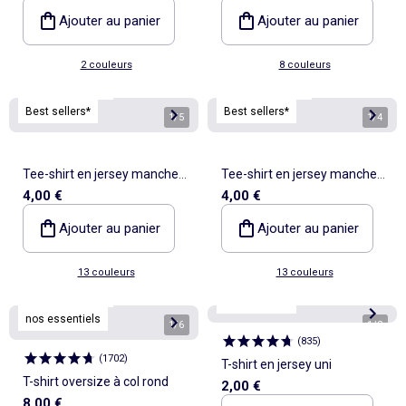
Ajouter au panier
Ajouter au panier
2 couleurs
8 couleurs
Personnalisable
Personnalisable
Best sellers*
Best sellers*
1
/
5
1
/
4
Tee-shirt en jersey manches
Tee-shirt en jersey manches
4,00 €
4,00 €
courtes
courtes
Ajouter au panier
Ajouter au panier
13 couleurs
13 couleurs
Personnalisable
Personnalisable
Best sellers*
nos essentiels
1
/
6
1
/
2
(
835
)
(
1702
)
T-shirt en jersey uni
T-shirt oversize à col rond
2,00 €
8,00 €