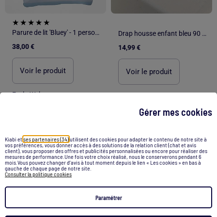
Parure de lit 'Bluey' - 1 personne
Drap housse enfant bleu 90 x 190 cm
38,00 €
14,99 €
Voir le produit
Voir le produit
Exclu Web
Gérer mes cookies
/
Accueil
Boutis bleu
Kiabi et
ses partenaires (34)
utilisent des cookies pour adapter le contenu de notre site à
vos préférences, vous donner accès à des solutions de la relation client (chat et avis
client), vous proposer des offres et publicités personnalisées ou encore pour réaliser des
Recommandations
mesures de performance.Une fois votre choix réalisé, nous le conserverons pendant 6
mois.Vous pouvez changer d’avis à tout moment depuis le lien « Les cookies » en bas à
gauche de chaque page de notre site.
Boite cadeau
Bottes de neige
Bottes caoutchouc
Consulter la politique cookies
Boite de rangement plastique
Bleu de travail
Paramétrer
Broderie anglaise
Tapis a carreaux