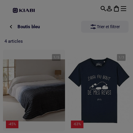
Passer au contenu principal
Boutis bleu
Trier et filtrer
4 articles
1
/
5
1
/
3
-45%
-63%