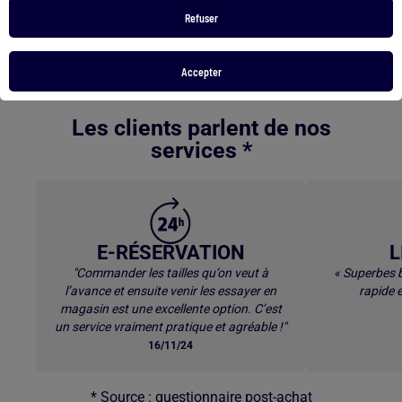
Veste carreaux bleu femme
Chemise homme taille 42
Refuser
Polo levis bleu
Accepter
Retour au contenu principal
Les clients parlent de nos
services *
E-RÉSERVATION
L
"Commander les tailles qu’on veut à
« Superbes b
l’avance et ensuite venir les essayer en
rapide e
magasin est une excellente option. C’est
un service vraiment pratique et agréable !"
16/11/24
* Source : questionnaire post-achat