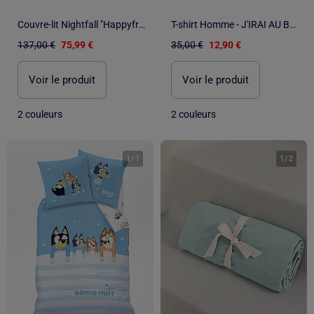
Couvre-lit Nightfall "Happyfriday
T-shirt Homme - J'IRAI AU BOUT DE MES REVES
137,00 €
75,99 €
35,00 €
12,90 €
Voir le produit
Voir le produit
2 couleurs
2 couleurs
1
/
1
1
/
2