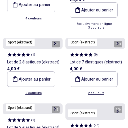
avec poches extérieures et
Ajouter au panier
intérieures 15x40 cm
Ajouter au panier
4 couleurs
Exclusivement en ligne
|
3 couleurs
Sport (ekstract)
Sport (ekstract)
1
/
3
1
/
3
(
1
)
(
9
)
Lot de 2 élastiques (ekstract)
Lot de 7 élastiques (ekstract)
4,00 €
4,00 €
Ajouter au panier
Ajouter au panier
2 couleurs
2 couleurs
Sport (ekstract)
1
/
3
1
/
6
Sport (ekstract)
(
1
)
(
44
)
Lot de 2 élastiques (ekstract)