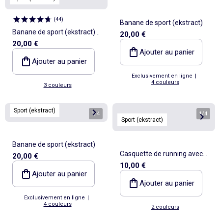
(
44
)
Banane de sport (ekstract)
Banane de sport (ekstract)
20,00 €
20,00 €
avec poches extérieures et
Ajouter au panier
intérieures 15x40 cm
Ajouter au panier
Exclusivement en ligne
|
4 couleurs
3 couleurs
Sport (ekstract)
1
/
4
1
/
4
Sport (ekstract)
Banane de sport (ekstract)
Casquette de running avec
20,00 €
10,00 €
visière souple - (ekstract)
Ajouter au panier
Ajouter au panier
Exclusivement en ligne
|
4 couleurs
2 couleurs