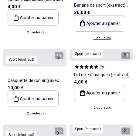
Banane de sport (ekstract)
4,00 €
20,00 €
avec poches extérieures et
Ajouter au panier
intérieures 15x40 cm
Ajouter au panier
2 couleurs
3 couleurs
Sport (ekstract)
1
/
6
1
/
3
Sport (ekstract)
(
9
)
Lot de 7 élastiques (ekstract)
Casquette de running avec
4,00 €
10,00 €
visière souple - (ekstract)
Ajouter au panier
Ajouter au panier
2 couleurs
2 couleurs
Sport (ekstract)
1
/
5
1
/
5
Sport (ekstract)