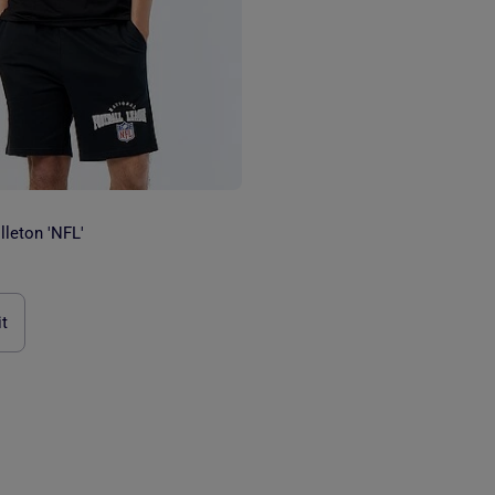
leton 'NFL'
it