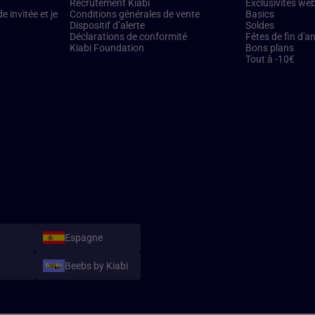
Recrutement Kiabi
Exclusivités we
 invitée et je
Conditions générales de vente
Basics
Dispositif d’alerte
Soldes
Déclarations de conformité
Fêtes de fin d'a
Kiabi Foundation
Bons plans
Tout à -10€
Espagne
Beebs by Kiabi