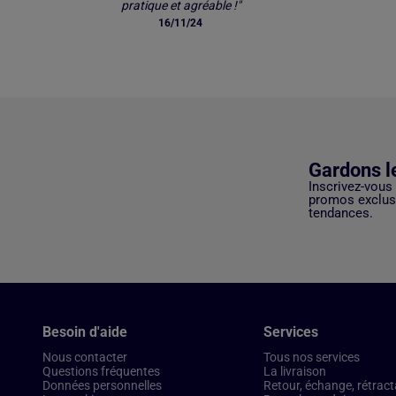
pratique et agréable !"
16/11/24
Gardons l
Inscrivez-vous
promos exclusi
tendances.
Besoin d'aide
Services
Nous contacter
Tous nos services
Questions fréquentes
La livraison
Données personnelles
Retour, échange, rétract