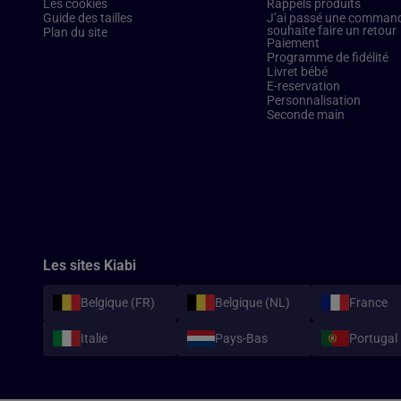
Les cookies
Rappels produits
Guide des tailles
J’ai passé une commande
souhaite faire un retour
Plan du site
Paiement
Programme de fidélité
Livret bébé
E-reservation
Personnalisation
Seconde main
Les sites Kiabi
Belgique (FR)
Belgique (NL)
France
Italie
Pays-Bas
Portugal