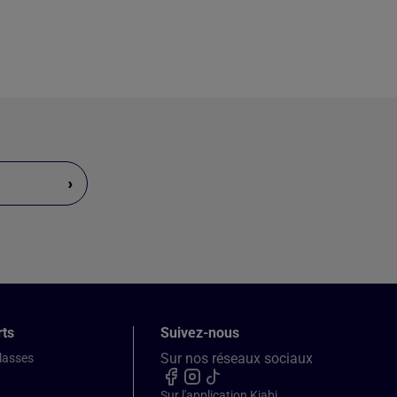
›
rts
Suivez-nous
Sur nos réseaux sociaux
classes
Sur l'application Kiabi