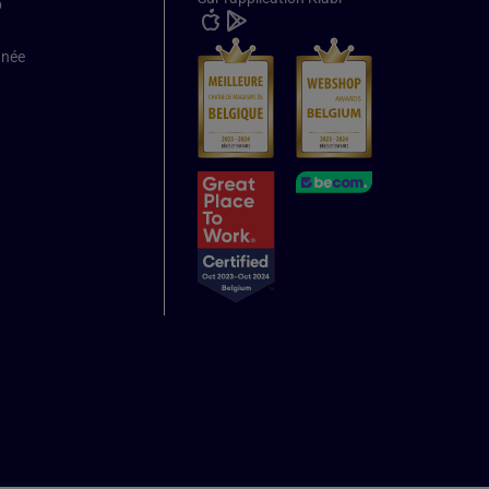
b
nnée