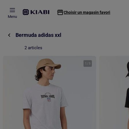
Passer au contenu principal
Choisir un magasin favori
Menu
Bermuda adidas xxl
2 articles
1
/
5