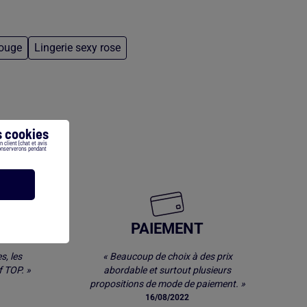
rouge
Lingerie sexy rose
 cookies
 client (chat et avis
conserverons pendant
E
PAIEMENT
s, les
« Beaucoup de choix à des prix
 TOP. »
abordable et surtout plusieurs
propositions de mode de paiement. »
16/08/2022