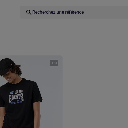
1
/
4