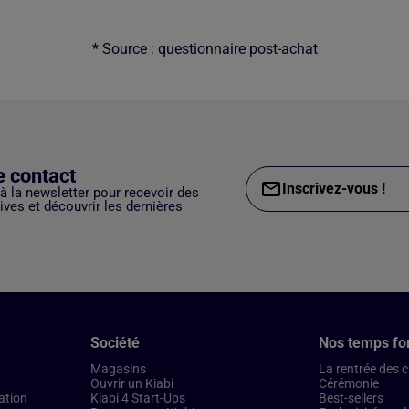
* Source : questionnaire post-achat
e contact
Inscrivez-vous !
 à la newsletter pour recevoir des
ves et découvrir les dernières
Société
Nos temps fo
Magasins
La rentrée des 
Ouvrir un Kiabi
Cérémonie
ation
Kiabi 4 Start-Ups
Best-sellers