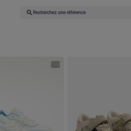
1
/
5