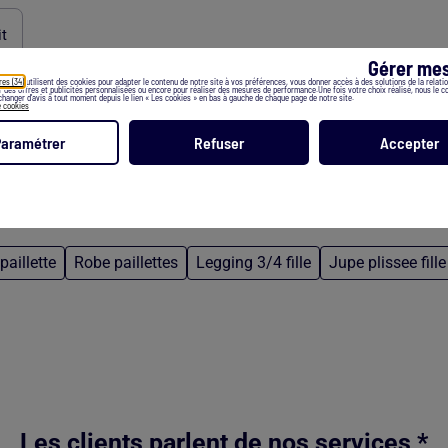
it
Gérer mes
res (34)
utilisent des cookies pour adapter le contenu de notre site à vos préférences, vous donner accès à des solutions de la relation
er des offres et publicités personnalisées ou encore pour réaliser des mesures de performance.Une fois votre choix réalisé, nous le 
hanger d’avis à tout moment depuis le lien « Les cookies » en bas à gauche de chaque page de notre site.
e cookies
Paramétrer
Refuser
Accepter
paillette
Robe paillettes
Legging 3/4 fille
Jupe plissee fille
Les clients parlent de nos services *