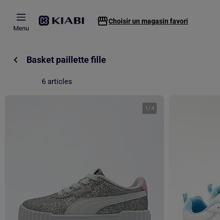
Passer au contenu principal
Choisir un magasin favori
Menu
Basket paillette fille
6 articles
1
/
4