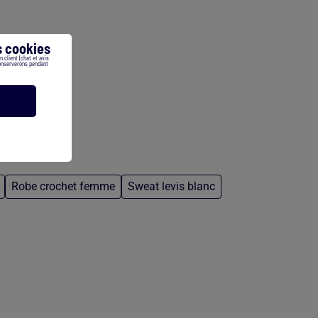
 cookies
 client (chat et avis
conserverons pendant
Robe crochet femme
Sweat levis blanc