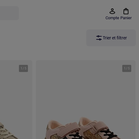
Compte
Panier
Trier et filtrer
1
/
5
1
/
5