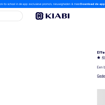
ck-to-school in de app: exclusieve promo’s, nieuwigheden & meer
Download de app
Effe
4.
Een b
Gedet