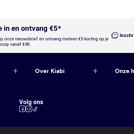
je in en ontvang €5*
Inschr
n op onze nieuwsbrief en ontvang meteen €5 korting op je
koop vanaf €40.
Over Kiabi
Onze 
Volg ons